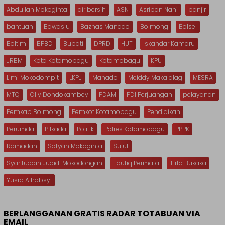
Abdullah Mokoginta
air bersih
ASN
Asripan Nani
banjir
bantuan
Bawaslu
Baznas Manado
Bolmong
Bolsel
Boltim
BPBD
Bupati
DPRD
HUT
Iskandar Kamaru
JRBM
Kota Kotamobagu
Kotamobagu
KPU
Limi Mokodompit
LKPJ
Manado
Meiddy Makalalag
MESRA
MTQ
Olly Dondokambey
PDAM
PDI Perjuangan
pelayanan
Pemkab Bolmong
Pemkot Kotamobagu
Pendidikan
Perumda
Pilkada
Politik
Polres Kotamobagu
PPPK
Ramadan
Sofyan Mokoginta
Sulut
Syarifuddin Juaidi Mokodongan
Taufiq Permata
Tirta Bukaka
Yusra Alhabsyi
BERLANGGANAN GRATIS RADAR TOTABUAN VIA
EMAIL