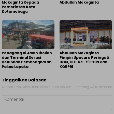
Mokoginta Kepada
Abdullah Mokoginta
Pemerintah Kota
Kotamobagu
Pedagang di Jalan Ibolian
Abdullah Mokoginta
dan Terminal Serasi
Pimpin Upacara Peringati
Keluhkan Pembongkaran
HGN, HUT ke-79 PGRI dan
Paksa Lapaka
KORPRI
Tinggalkan Balasan
Alamat email Anda tidak akan dipublikasikan.
Ruas yang wajib ditandai
*