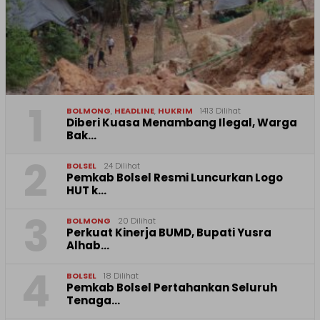
1
BOLMONG
,
HEADLINE
,
HUKRIM
1413 Dilihat
Diberi Kuasa Menambang Ilegal, Warga
Bak…
2
BOLSEL
24 Dilihat
Pemkab Bolsel Resmi Luncurkan Logo
HUT k…
3
BOLMONG
20 Dilihat
Perkuat Kinerja BUMD, Bupati Yusra
Alhab…
4
BOLSEL
18 Dilihat
Pemkab Bolsel Pertahankan Seluruh
Tenaga…