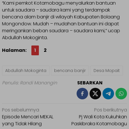
“Kami pemkot Kotamobagu menyalurkan bantuan
untuk saudara – saudara kami yang terdampak
bencana alam banjir di wilayah Kabupaten Bolaang
Mongondow. Mudah – mudahan bantuan ini dapat
meringankan beban saudara – saudara kami,” ucap
Abdullah Mokoginta.
Halaman:
1
2
Abdullah Mokoginta
bencana banjir
Desa Mopait
Penulis: Randi Manangin
SEBARKAN
Navigasi
Pos sebelumnya
Pos berikutnya
pos
Episode Mencari MEKAL
Pj Wali Kota Kukuhkan
yang Tidak Hilang
Paskibraka Kotamobagu