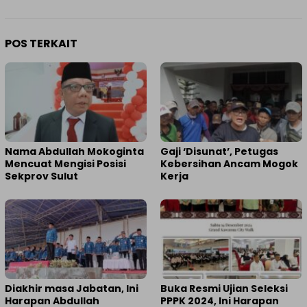
POS TERKAIT
Nama Abdullah Mokoginta
Gaji ‘Disunat’, Petugas
Mencuat Mengisi Posisi
Kebersihan Ancam Mogok
Sekprov Sulut
Kerja
Diakhir masa Jabatan, Ini
Buka Resmi Ujian Seleksi
Harapan Abdullah
PPPK 2024, Ini Harapan