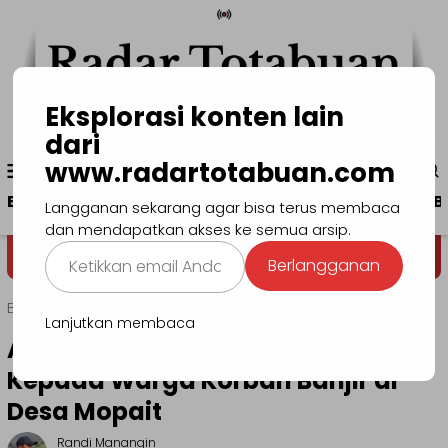
Loncat
ke
konten
Eksplorasi konten lain
dari
Menu
www.radartotabuan.com
www.radartotabuan.com
Mobile
Beranda
Kotamobagu
Bolmong
Boltim
B
Langganan sekarang agar bisa terus membaca
dan mendapatkan akses ke semua arsip.
Ketikkan
Dega' Niondon
Selamat Datang 
Berlangganan
email
Anda...
Beranda
Kotamobagu
Lanjutkan membaca
Abdullah Serahkan Bantuan
Kepada Warga Korban Banjir di
Desa Mopait
Randi Manangin