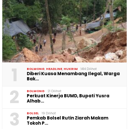
1
BOLMONG
,
HEADLINE
,
HUKRIM
1414 Dilihat
Diberi Kuasa Menambang Ilegal, Warga
Bak…
2
BOLMONG
21 Dilihat
Perkuat Kinerja BUMD, Bupati Yusra
Alhab…
3
BOLSEL
19 Dilihat
Pemkab Bolsel Rutin Ziarah Makam
Tokoh P…