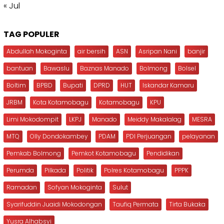
« Jul
TAG POPULER
Abdullah Mokoginta
air bersih
ASN
Asripan Nani
banjir
bantuan
Bawaslu
Baznas Manado
Bolmong
Bolsel
Boltim
BPBD
Bupati
DPRD
HUT
Iskandar Kamaru
JRBM
Kota Kotamobagu
Kotamobagu
KPU
Limi Mokodompit
LKPJ
Manado
Meiddy Makalalag
MESRA
MTQ
Olly Dondokambey
PDAM
PDI Perjuangan
pelayanan
Pemkab Bolmong
Pemkot Kotamobagu
Pendidikan
Perumda
Pilkada
Politik
Polres Kotamobagu
PPPK
Ramadan
Sofyan Mokoginta
Sulut
Syarifuddin Juaidi Mokodongan
Taufiq Permata
Tirta Bukaka
Yusra Alhabsyi