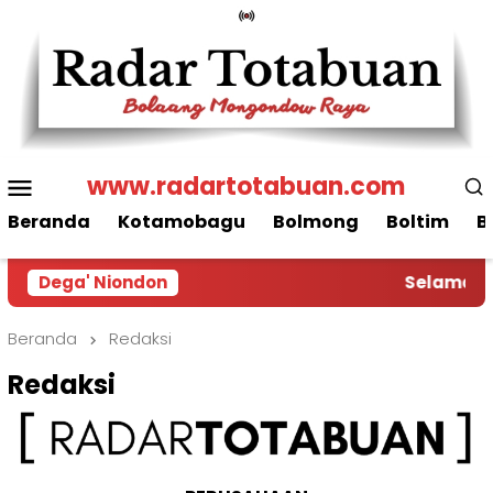
Loncat
ke
konten
Menu
www.radartotabuan.com
Mobile
Beranda
Kotamobagu
Bolmong
Boltim
B
Dega' Niondon
Selamat Da
Beranda
Redaksi
Redaksi