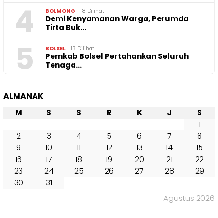
4
BOLMONG
18 Dilihat
Demi Kenyamanan Warga, Perumda
Tirta Buk…
5
BOLSEL
18 Dilihat
Pemkab Bolsel Pertahankan Seluruh
Tenaga…
ALMANAK
M
S
S
R
K
J
S
1
2
3
4
5
6
7
8
9
10
11
12
13
14
15
16
17
18
19
20
21
22
23
24
25
26
27
28
29
30
31
Agustus 2026