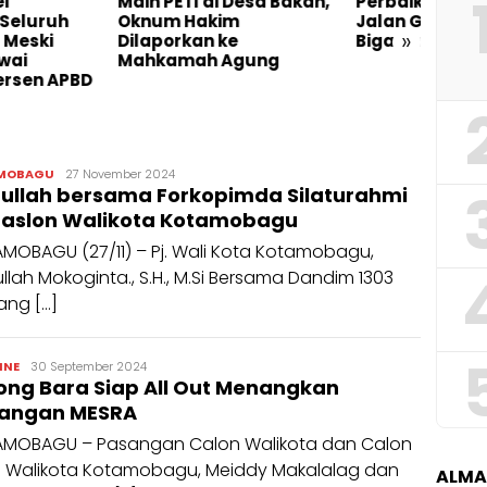
 PETI di Desa Bakan,
Perbaikan Pipa Bocor
Demi
um Hakim
Jalan Golkar Kelurahan
Warga
»
porkan ke
Biga Tuntas
Buka
kamah Agung
Peng
Galia
Randi
MOBAGU
27 November 2024
ullah bersama Forkopimda Silaturahmi
Manangin
Paslon Walikota Kotamobagu
MOBAGU (27/11) – Pj. Wali Kota Kotamobagu,
llah Mokoginta., S.H., M.Si Bersama Dandim 1303
ang […]
Randi
INE
30 September 2024
ong Bara Siap All Out Menangkan
Manangin
angan MESRA
MOBAGU – Pasangan Calon Walikota dan Calon
l Walikota Kotamobagu, Meiddy Makalalag dan
ALM