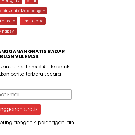
n Mokoginta
Sulut
uddin Juaidi Mokodongan
 Permata
Tirta Bukaka
Alhabsyi
ANGGANAN GRATIS RADAR
BUAN VIA EMAIL
kan alamat email Anda untuk
kan berita terbaru secara
.
t
angganan Gratis
bung dengan 4 pelanggan lain