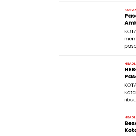
KOTA
Pas
Amb
KOTA
memb
pasa
HEADL
HEB
Pas
KOTA
Kota
ribu
HEADL
Bes
Ko