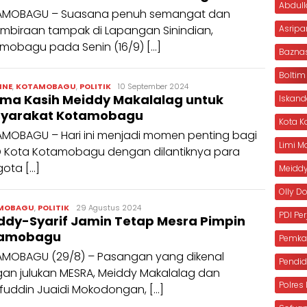
Abdull
AMOBAGU – Suasana penuh semangat dan
mbiraan tampak di Lapangan Sinindian,
Asripa
mobagu pada Senin (16/9) […]
Bazna
Boltim
admin
INE
,
KOTAMOBAGU
,
POLITIK
10 September 2024
ima Kasih Meiddy Makalalag untuk
Iskan
yarakat Kotamobagu
Kota 
MOBAGU – Hari ini menjadi momen penting bagi
Limi 
 Kota Kotamobagu dengan dilantiknya para
ota […]
Meiddy
Olly 
admin
MOBAGU
,
POLITIK
29 Agustus 2024
PDI Pe
ddy-Syarif Jamin Tetap Mesra Pimpin
tamobagu
Pemka
MOBAGU (29/8) – Pasangan yang dikenal
Pendid
an julukan MESRA, Meiddy Makalalag dan
Polre
ifuddin Juaidi Mokodongan, […]