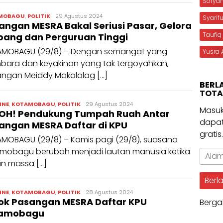
Sofya
admin
MOBAGU
,
POLITIK
29 Agustus 2024
Syarif
angan MESRA Bakal Seriusi Pasar, Gelora
Taufiq
ang dan Perguruan Tinggi
MOBAGU (29/8) – Dengan semangat yang
Yusra 
ara dan keyakinan yang tak tergoyahkan,
ngan Meiddy Makalalag […]
BERL
TOTA
admin
INE
,
KOTAMOBAGU
,
POLITIK
29 Agustus 2024
Masuk
OH! Pendukung Tumpah Ruah Antar
dapat
angan MESRA Daftar di KPU
gratis
MOBAGU (29/8) – Kamis pagi (29/8), suasana
mobagu berubah menjadi lautan manusia ketika
Alama
an massa […]
Email
Berl
admin
INE
,
KOTAMOBAGU
,
POLITIK
28 Agustus 2024
ok Pasangan MESRA Daftar KPU
Berga
tamobagu