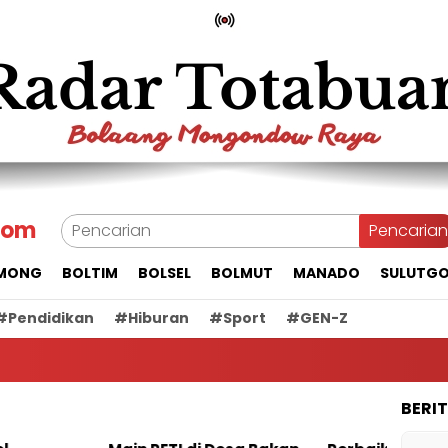
com
Pencarian
MONG
BOLTIM
BOLSEL
BOLMUT
MANADO
SULUTG
#Pendidikan
#Hiburan
#Sport
#GEN-Z
BERI