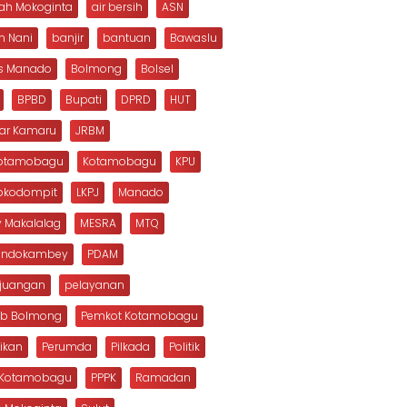
ah Mokoginta
air bersih
ASN
n Nani
banjir
bantuan
Bawaslu
s Manado
Bolmong
Bolsel
BPBD
Bupati
DPRD
HUT
dar Kamaru
JRBM
Kotamobagu
Kotamobagu
KPU
Mokodompit
LKPJ
Manado
 Makalalag
MESRA
MTQ
Dondokambey
PDAM
rjuangan
pelayanan
b Bolmong
Pemkot Kotamobagu
ikan
Perumda
Pilkada
Politik
s Kotamobagu
PPPK
Ramadan