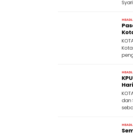
Syari
HEADL
Pas
Ko
KOTA
Kota
peng
HEADL
KPU
Hari
KOTA
dan 
seba
HEADL
Sem