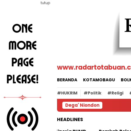
Loncat
tutup
ke
konten
www.radartotabuan.
BERANDA
KOTAMOBAGU
BOL
#HUKRIM
#Politik
#Religi
Dega' Niondon
HEADLINES