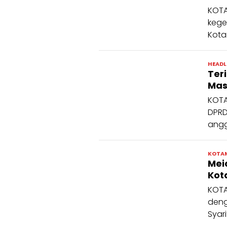
KOT
kege
Kota
HEADL
Ter
Mas
KOTA
DPRD
angg
KOTA
Mei
Ko
KOTA
deng
Syar