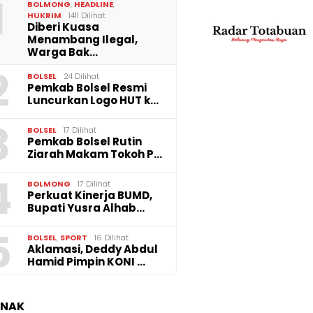
1
 Kenyamanan
Perkuat Kinerja BUMD,
Pemkab
BOLMONG
,
HEADLINE
,
, Perumda Tirta
Bupati Yusra Alhabsyi
Pertah
HUKRIM
1411 Dilihat
ka Lakukan
Lantik Direksi Perumda
Tenaga
Diberi Kuasa
aspalan Bekas
Tirta Bukaka dan
Belanj
Menambang Ilegal,
n Perbaikan Pipa
Perumda Gadasera
Tembus
Warga Bak…
2
BOLSEL
24 Dilihat
Pemkab Bolsel Resmi
Luncurkan Logo HUT k…
3
BOLSEL
17 Dilihat
Pemkab Bolsel Rutin
Ziarah Makam Tokoh P…
4
BOLMONG
17 Dilihat
Perkuat Kinerja BUMD,
Bupati Yusra Alhab…
5
BOLSEL
,
SPORT
16 Dilihat
Aklamasi, Deddy Abdul
Hamid Pimpin KONI …
ANAK