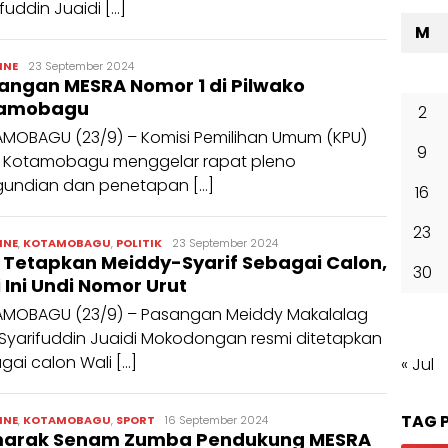
fuddin Juaidi […]
M
Randi
INE
23 September 2024
angan MESRA Nomor 1 di Pilwako
Manangin
tamobagu
2
MOBAGU (23/9) – Komisi Pemilihan Umum (KPU)
9
 Kotamobagu menggelar rapat pleno
undian dan penetapan […]
16
23
admin
INE
,
KOTAMOBAGU
,
POLITIK
23 September 2024
 Tetapkan Meiddy-Syarif Sebagai Calon,
30
 Ini Undi Nomor Urut
MOBAGU (23/9) – Pasangan Meiddy Makalalag
Syarifuddin Juaidi Mokodongan resmi ditetapkan
gai calon Wali […]
« Jul
TAG 
admin
INE
,
KOTAMOBAGU
,
SPORT
16 September 2024
arak Senam Zumba Pendukung MESRA