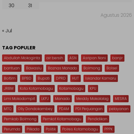
30
31
Agustus 2026
« Jul
TAG POPULER
Abdullah Mokoginta
air bersih
ASN
Asripan Nani
banjir
bantuan
Bawaslu
Baznas Manado
Bolmong
Bolsel
Boltim
BPBD
Bupati
DPRD
HUT
Iskandar Kamaru
JRBM
Kota Kotamobagu
Kotamobagu
KPU
Limi Mokodompit
LKPJ
Manado
Meiddy Makalalag
MESRA
MTQ
Olly Dondokambey
PDAM
PDI Perjuangan
pelayanan
Pemkab Bolmong
Pemkot Kotamobagu
Pendidikan
Perumda
Pilkada
Politik
Polres Kotamobagu
PPPK