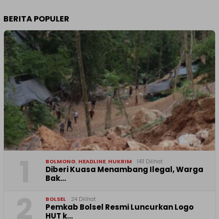
BERITA POPULER
1
BOLMONG
,
HEADLINE
,
HUKRIM
1411 Dilihat
Diberi Kuasa Menambang Ilegal, Warga
Bak…
2
BOLSEL
24 Dilihat
Pemkab Bolsel Resmi Luncurkan Logo
HUT k…