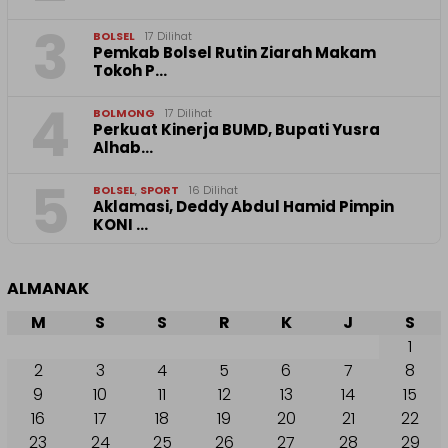
3
BOLSEL
17 Dilihat
Pemkab Bolsel Rutin Ziarah Makam
Tokoh P…
4
BOLMONG
17 Dilihat
Perkuat Kinerja BUMD, Bupati Yusra
Alhab…
5
BOLSEL
,
SPORT
16 Dilihat
Aklamasi, Deddy Abdul Hamid Pimpin
KONI …
ALMANAK
M
S
S
R
K
J
S
1
2
3
4
5
6
7
8
9
10
11
12
13
14
15
16
17
18
19
20
21
22
23
24
25
26
27
28
29