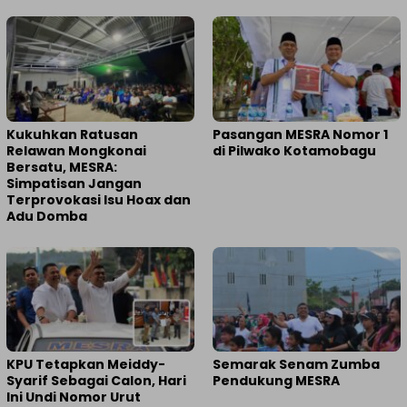
Kukuhkan Ratusan
Pasangan MESRA Nomor 1
Relawan Mongkonai
di Pilwako Kotamobagu
Bersatu, MESRA:
Simpatisan Jangan
Terprovokasi Isu Hoax dan
Adu Domba
KPU Tetapkan Meiddy-
Semarak Senam Zumba
Syarif Sebagai Calon, Hari
Pendukung MESRA
Ini Undi Nomor Urut