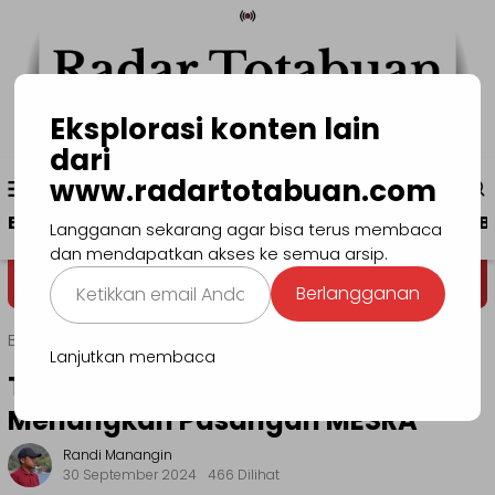
Loncat
ke
konten
Eksplorasi konten lain
dari
Menu
www.radartotabuan.com
www.radartotabuan.com
Mobile
Beranda
Kotamobagu
Bolmong
Boltim
B
Langganan sekarang agar bisa terus membaca
dan mendapatkan akses ke semua arsip.
Ketikkan
Dega' Niondon
Selamat Datang
Berlangganan
email
Anda...
Beranda
Headline
Lanjutkan membaca
Tatong Bara Siap All Out
Menangkan Pasangan MESRA
Randi Manangin
30 September 2024
466 Dilihat