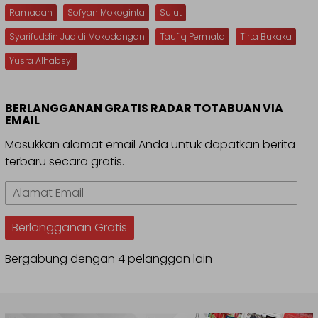
Ramadan
Sofyan Mokoginta
Sulut
Syarifuddin Juaidi Mokodongan
Taufiq Permata
Tirta Bukaka
Yusra Alhabsyi
BERLANGGANAN GRATIS RADAR TOTABUAN VIA
EMAIL
Masukkan alamat email Anda untuk dapatkan berita
terbaru secara gratis.
Alamat
Email
Berlangganan Gratis
Bergabung dengan 4 pelanggan lain