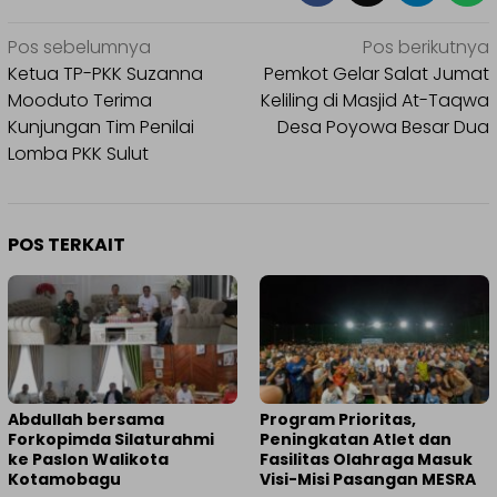
Navigasi
Pos sebelumnya
Pos berikutnya
pos
Ketua TP-PKK Suzanna
Pemkot Gelar Salat Jumat
Mooduto Terima
Keliling di Masjid At-Taqwa
Kunjungan Tim Penilai
Desa Poyowa Besar Dua
Lomba PKK Sulut
POS TERKAIT
Abdullah bersama
Program Prioritas,
Forkopimda Silaturahmi
Peningkatan Atlet dan
ke Paslon Walikota
Fasilitas Olahraga Masuk
Kotamobagu
Visi-Misi Pasangan MESRA