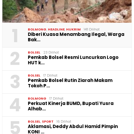
1
BOLMONG
,
HEADLINE
,
HUKRIM
1411 Dilihat
Diberi Kuasa Menambang Ilegal, Warga
Bak…
2
BOLSEL
23 Dilihat
Pemkab Bolsel Resmi Luncurkan Logo
HUT k…
3
BOLSEL
17 Dilihat
Pemkab Bolsel Rutin Ziarah Makam
Tokoh P…
4
BOLMONG
17 Dilihat
Perkuat Kinerja BUMD, Bupati Yusra
Alhab…
5
BOLSEL
,
SPORT
16 Dilihat
Aklamasi, Deddy Abdul Hamid Pimpin
KONI …