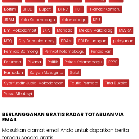
Boltim
BPBD
Bupati
DPRD
HUT
Iskandar Kamaru
JRBM
Kota Kotamobagu
Kotamobagu
KPU
Limi Mokodompit
LKPJ
Manado
Meiddy Makalalag
MESRA
MTQ
Olly Dondokambey
PDAM
PDI Perjuangan
pelayanan
Pemkab Bolmong
Pemkot Kotamobagu
Pendidikan
Perumda
Pilkada
Politik
Polres Kotamobagu
PPPK
Ramadan
Sofyan Mokoginta
Sulut
Syarifuddin Juaidi Mokodongan
Taufiq Permata
Tirta Bukaka
Yusra Alhabsyi
BERLANGGANAN GRATIS RADAR TOTABUAN VIA
EMAIL
Masukkan alamat email Anda untuk dapatkan berita
terbaru secara gratis.