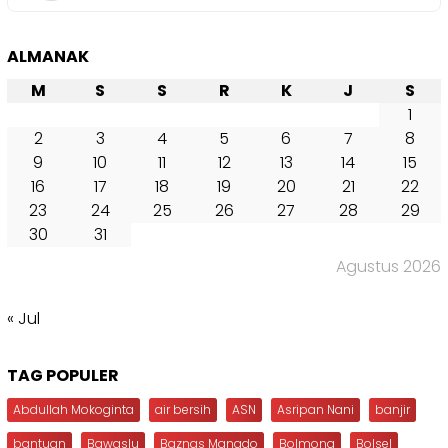
ALMANAK
M
S
S
R
K
J
S
1
2
3
4
5
6
7
8
9
10
11
12
13
14
15
16
17
18
19
20
21
22
23
24
25
26
27
28
29
30
31
Agustus 2026
« Jul
TAG POPULER
Abdullah Mokoginta
air bersih
ASN
Asripan Nani
banjir
bantuan
Bawaslu
Baznas Manado
Bolmong
Bolsel