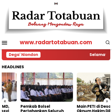
Loncat
ke
konten
Menu
www.radartotabuan.com
Mobile
Dega' Niondon
Selamat Dat
HEADLINES
«
»
Pemkab Bolsel
Main PETI di Desa Bakan,
Pertahankan Seluruh
Oknum Hakim Dilaporkan