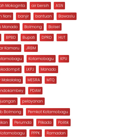
ah Mokoginta
air bersih
ASN
n Nani
banjir
bantuan
Bawaslu
s Manado
Bolmong
Bolsel
BPBD
Bupati
DPRD
HUT
dar Kamaru
JRBM
Kotamobagu
Kotamobagu
KPU
Mokodompit
LKPJ
Manado
 Makalalag
MESRA
MTQ
Dondokambey
PDAM
rjuangan
pelayanan
b Bolmong
Pemkot Kotamobagu
ikan
Perumda
Pilkada
Politik
s Kotamobagu
PPPK
Ramadan