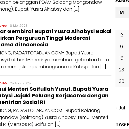
ALM
uasan pelanggan PDAM Bolaang Mongondow
mong), Bupati Yusra Alhabsy dan […]
M
admin
ONG
6 Mei 2025
ar Gembira! Bupati Yusra Alhabysi Bakal
2
irkan Perguruan Tinggi Moderasi
tama di Indonesia
9
ONG, RADARTOTABUAN.COM- Bupati Yusra
16
bsyi tak henti-hentinya membuat gebrakan baru
m memajukan pembangunan di Kabupaten […]
23
30
admin
ONG
25 April 2025
ui Menteri Saifullah Yusuf, Bupati Yusra
abysi Jajaki Peluang Kerjasama dengan
entrian Sosial RI
« Jul
ONG, RADARTOTABUAN.COM- Bupati Bolaang
ondow (Bolmong) Yusra Alhabsyi temui Menteri
l RI (Mensos RI) Saifullah […]
TAG 