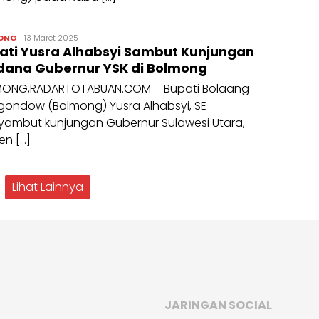
admin
ONG
13 Maret 2025
ati Yusra Alhabsyi Sambut Kunjungan
dana Gubernur YSK di Bolmong
ONG,RADARTOTABUAN.COM – Bupati Bolaang
ondow (Bolmong) Yusra Alhabsyi, SE
ambut kunjungan Gubernur Sulawesi Utara,
en […]
Lihat Lainnya
JARINGAN SOCIAL