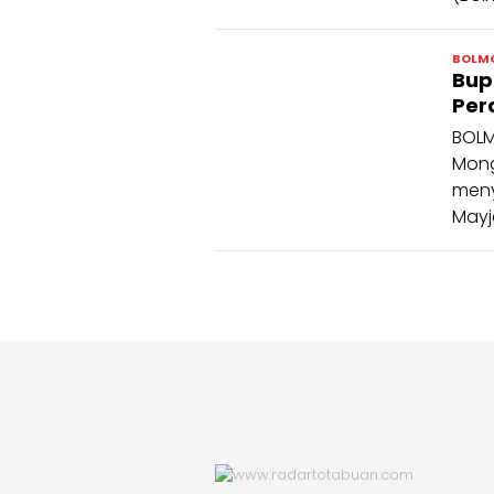
BOLM
Bup
Per
BOLM
Mong
meny
Mayj