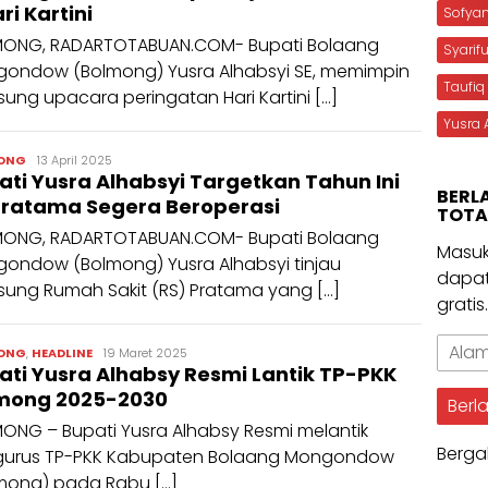
ri Kartini
Sofya
ONG, RADARTOTABUAN.COM- Bupati Bolaang
Syarif
ondow (Bolmong) Yusra Alhabsyi SE, memimpin
Taufiq
sung upacara peringatan Hari Kartini […]
Yusra 
admin
ONG
13 April 2025
ati Yusra Alhabsyi Targetkan Tahun Ini
BERL
Pratama Segera Beroperasi
TOTA
ONG, RADARTOTABUAN.COM- Bupati Bolaang
Masuk
ondow (Bolmong) Yusra Alhabsyi tinjau
dapat
sung Rumah Sakit (RS) Pratama yang […]
gratis
Alama
admin
ONG
,
HEADLINE
19 Maret 2025
Email
ati Yusra Alhabsy Resmi Lantik TP-PKK
mong 2025-2030
Berl
ONG – Bupati Yusra Alhabsy Resmi melantik
Berga
urus TP-PKK Kabupaten Bolaang Mongondow
mong) pada Rabu […]