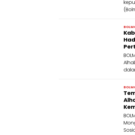
kep
(Bol
BOLM
Kab
Had
Per
BOLM
Alha
dala
BOLM
Tem
Alh
Kem
BOLM
Mong
Sosia