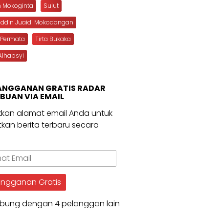
n Mokoginta
Sulut
uddin Juaidi Mokodongan
 Permata
Tirta Bukaka
Alhabsyi
ANGGANAN GRATIS RADAR
BUAN VIA EMAIL
kan alamat email Anda untuk
kan berita terbaru secara
.
t
angganan Gratis
bung dengan 4 pelanggan lain