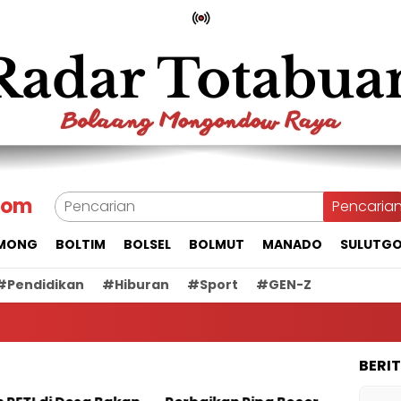
com
Pencaria
MONG
BOLTIM
BOLSEL
BOLMUT
MANADO
SULUTG
#Pendidikan
#Hiburan
#Sport
#GEN-Z
BERI