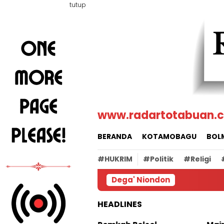
Loncat
tutup
ke
konten
www.radartotabuan.
BERANDA
KOTAMOBAGU
BOL
#HUKRIM
#Politik
#Religi
Dega' Niondon
HEADLINES