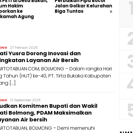
 PETI di Desa Bakan,
Perbaikan Pipa Bocor
Demi
um Hakim
Jalan Golkar Kelurahan
Warga
»
porkan ke
Biga Tuntas
Buka
kamah Agung
Peng
Galia
admin
ONG
27 Februari 2026
ati Yusra Dorong Inovasi dan
ingkatan Layanan Air Bersih
RTOTABUAN.COM, BOLMONG – Dalam rangka Hari
g Tahun (HUT) ke-40, PT. Tirta Bukaka Kabupaten
ang […]
Randi
ONG
12 September 2025
udkan Komitmen Bupati dan Wakil
Manangin
ati Bolmong, PDAM Maksimalkan
ayanan Air bersih
RTOTABUAN, BOLMONG – Demi memenuhi