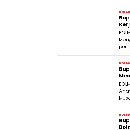
BOLM
Bup
Ker
BOLM
Mong
pert
BOLM
Bup
Mem
BOLM
Alha
Musa
BOLM
Bup
Bol