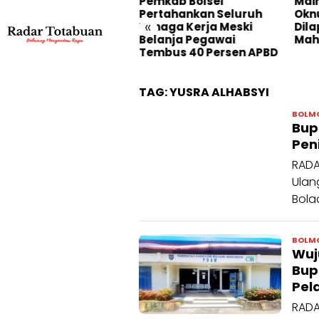
rkuat Kinerja BUMD,
Pemkab Bolsel
Main
pati Yusra Alhabsyi
Pertahankan Seluruh
Okn
«
ntik Direksi Perumda
Tenaga Kerja Meski
Dila
rta Bukaka dan
Belanja Pegawai
Mah
rumda Gadasera
Tembus 40 Persen APBD
TAG:
YUSRA ALHABSYI
BOLM
Bup
Pen
RADA
Ulan
Bola
BOLM
Wuj
Bup
Pel
RADA