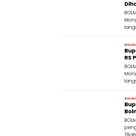
Diha
BOLM
Mong
lang
BOLM
Bup
RS 
BOLM
Mong
lang
BOLM
Bup
Bol
BOLM
peng
(Bol