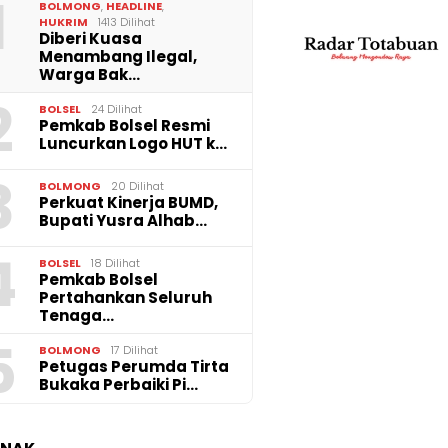
1
 Kenyamanan
Perkuat Kinerja BUMD,
Pemkab
BOLMONG
,
HEADLINE
,
, Perumda Tirta
Bupati Yusra Alhabsyi
Pertah
HUKRIM
1413 Dilihat
ka Lakukan
Lantik Direksi Perumda
Tenaga
Diberi Kuasa
aspalan Bekas
Tirta Bukaka dan
Belanj
Menambang Ilegal,
n Perbaikan Pipa
Perumda Gadasera
Tembus
Warga Bak…
2
BOLSEL
24 Dilihat
Pemkab Bolsel Resmi
Luncurkan Logo HUT k…
3
BOLMONG
20 Dilihat
Perkuat Kinerja BUMD,
Bupati Yusra Alhab…
4
BOLSEL
18 Dilihat
Pemkab Bolsel
Pertahankan Seluruh
Tenaga…
5
BOLMONG
17 Dilihat
Petugas Perumda Tirta
Bukaka Perbaiki Pi…