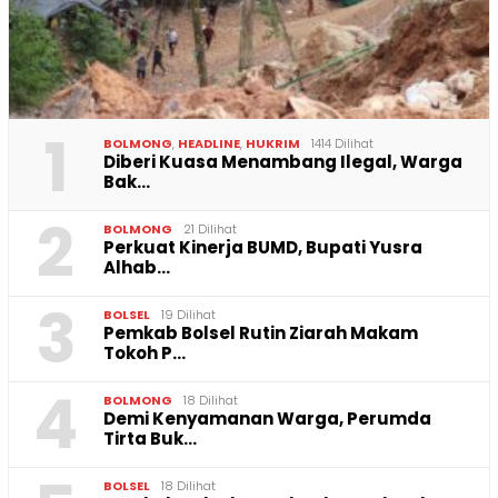
1
BOLMONG
,
HEADLINE
,
HUKRIM
1414 Dilihat
Diberi Kuasa Menambang Ilegal, Warga
Bak…
2
BOLMONG
21 Dilihat
Perkuat Kinerja BUMD, Bupati Yusra
Alhab…
3
BOLSEL
19 Dilihat
Pemkab Bolsel Rutin Ziarah Makam
Tokoh P…
4
BOLMONG
18 Dilihat
Demi Kenyamanan Warga, Perumda
Tirta Buk…
BOLSEL
18 Dilihat