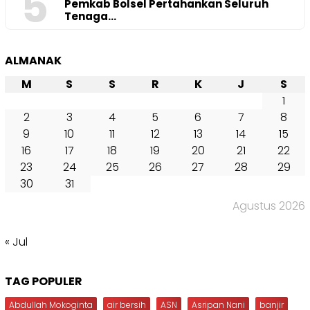
5
Pemkab Bolsel Pertahankan Seluruh
Tenaga…
ALMANAK
M
S
S
R
K
J
S
1
2
3
4
5
6
7
8
9
10
11
12
13
14
15
16
17
18
19
20
21
22
23
24
25
26
27
28
29
30
31
Agustus 2026
« Jul
TAG POPULER
Abdullah Mokoginta
air bersih
ASN
Asripan Nani
banjir