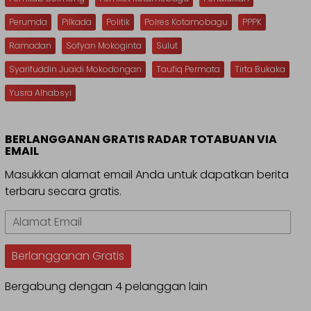
Perumda
Pilkada
Politik
Polres Kotamobagu
PPPK
Ramadan
Sofyan Mokoginta
Sulut
Syarifuddin Juaidi Mokodongan
Taufiq Permata
Tirta Bukaka
Yusra Alhabsyi
BERLANGGANAN GRATIS RADAR TOTABUAN VIA
EMAIL
Masukkan alamat email Anda untuk dapatkan berita
terbaru secara gratis.
Alamat
Email
Berlangganan Gratis
Bergabung dengan 4 pelanggan lain