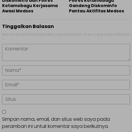
Diskominfo dan Polres
Polres Kotamobagu
Kotamobagu Kerjasama
Gandeng Diskominfo
Awasi Medsos
Pantau Aktifitas Medsos
Tinggalkan Balasan
Alamat email Anda tidak akan dipublikasikan.
Ruas yang wajib ditandai
*
Simpan nama, email, dan situs web saya pada
peramban ini untuk komentar saya berikutnya.