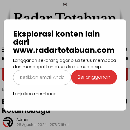
Loncat
ke
konten
Eksplorasi konten lain
dari
Menu
www.radartotabuan.com
www.radartotabuan.com
Mobile
Beranda
Kotamobagu
Bolmong
Boltim
B
Langganan sekarang agar bisa terus membaca
dan mendapatkan akses ke semua arsip.
Ketikkan
Dega' Niondon
Selamat Datang
Berlangganan
email
Anda...
Beranda
Headline
Lanjutkan membaca
Besok Pasangan MESRA Daftar KPU
Kotamobagu
Admin
28 Agustus 2024
2178 Dilihat