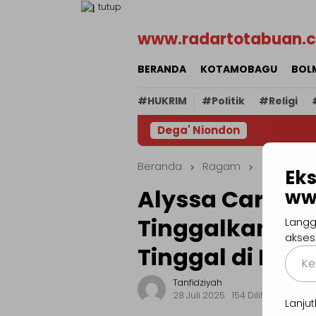
Loncat
tutup
ke
www.radartotabuan.
konten
BERANDA
KOTAMOBAGU
BOL
#HUKRIM
#Politik
#Religi
Dega' Niondon
Beranda
Ragam
Eks
Alyssa Carson:
ww
Tinggalkan Bu
Langg
akses
Tinggal di Mar
Ketik
email
Tanfidziyah
Anda..
28 Juli 2025
154 Dilihat
Lanj