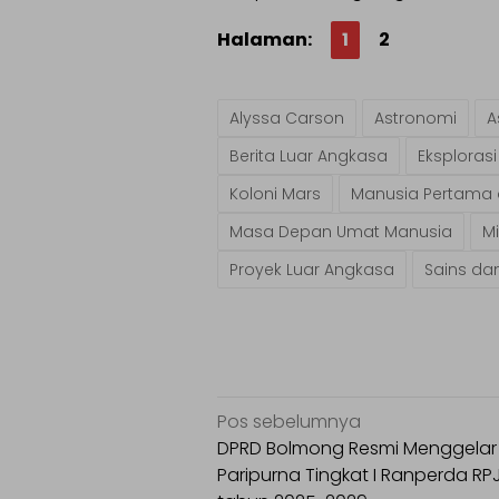
Halaman:
1
2
Alyssa Carson
Astronomi
A
Berita Luar Angkasa
Eksplorasi
Koloni Mars
Manusia Pertama 
Masa Depan Umat Manusia
Mi
Proyek Luar Angkasa
Sains da
Navigasi
Pos sebelumnya
pos
DPRD Bolmong Resmi Menggelar
Paripurna Tingkat I Ranperda R