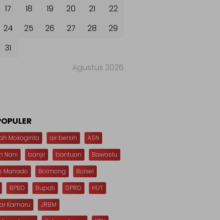
17
18
19
20
21
22
24
25
26
27
28
29
31
Agustus 2026
POPULER
ah Mokoginta
air bersih
ASN
n Nani
banjir
bantuan
Bawaslu
s Manado
Bolmong
Bolsel
BPBD
Bupati
DPRD
HUT
dar Kamaru
JRBM