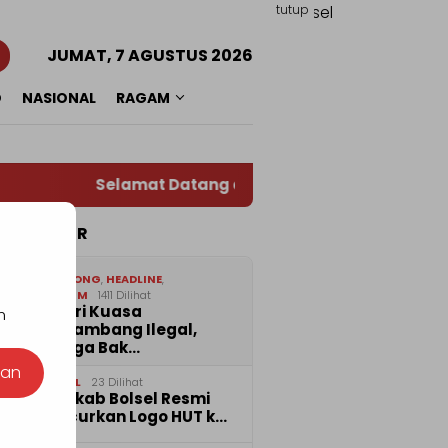
tutup
JUMAT, 7 AGUSTUS 2026
O
NASIONAL
RAGAM
Selamat Datang di Situs Warta RADAR TOTAB
TA POPULER
1
BOLMONG
,
HEADLINE
,
HUKRIM
1411 Dilihat
Diberi Kuasa
n
Menambang Ilegal,
Warga Bak…
nan
2
BOLSEL
23 Dilihat
Pemkab Bolsel Resmi
Luncurkan Logo HUT k…