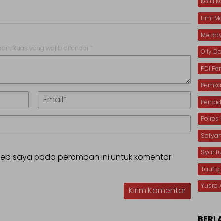
Kota 
Limi 
Meiddy
kan.
Ruas yang wajib ditandai
*
Olly 
PDI Pe
Pemka
Pendid
Polre
Sofya
Syarif
 web saya pada peramban ini untuk komentar
Taufiq
Yusra 
BERL