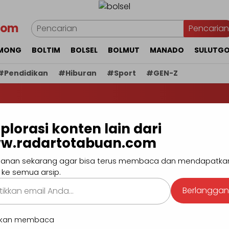
com
Pencarian
MONG
BOLTIM
BOLSEL
BOLMUT
MANADO
SULUTG
#Pendidikan
#Hiburan
#Sport
#GEN-Z
BERI
plorasi konten lain dari
 Gadis 23 Tahun Siap
w.radartotabuan.com
mi Selamanya Demi
anan sekarang agar bisa terus membaca dan mendapatka
 ke semua arsip.
s
kan
Berlangga
.
utkan membaca