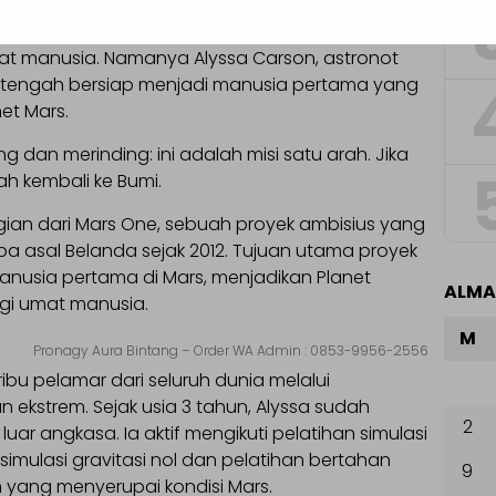
ang wanita muda berusia 23 tahun siap
at manusia. Namanya Alyssa Carson, astronot
g tengah bersiap menjadi manusia pertama yang
et Mars.
dan merinding: ini adalah misi satu arah. Jika
ah kembali ke Bumi.
agian dari Mars One, sebuah proyek ambisius yang
aba asal Belanda sejak 2012. Tujuan utama proyek
nusia pertama di Mars, menjadikan Planet
ALM
gi umat manusia.
M
Pronagy Aura Bintang – Order WA Admin : 0853-9956-2556
0 ribu pelamar dari seluruh dunia melalui
n ekstrem. Sejak usia 3 tahun, Alyssa sudah
2
luar angkasa. Ia aktif mengikuti pelatihan simulasi
simulasi gravitasi nol dan pelatihan bertahan
9
 yang menyerupai kondisi Mars.