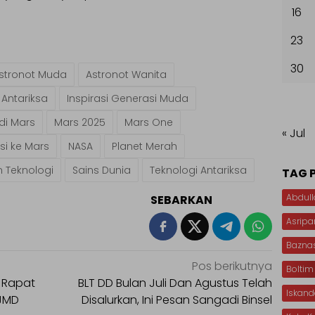
16
23
30
stronot Muda
Astronot Wanita
 Antariksa
Inspirasi Generasi Muda
di Mars
Mars 2025
Mars One
« Jul
si ke Mars
NASA
Planet Merah
n Teknologi
Sains Dunia
Teknologi Antariksa
TAG 
Abdull
SEBARKAN
Asripa
Bazna
Pos berikutnya
Boltim
 Rapat
BLT DD Bulan Juli Dan Agustus Telah
Iskan
PJMD
Disalurkan, Ini Pesan Sangadi Binsel