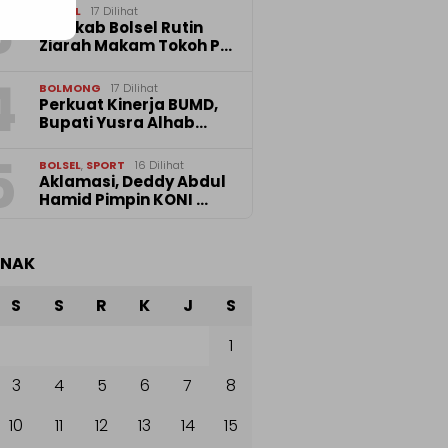
3
BOLSEL
17 Dilihat
Pemkab Bolsel Rutin
Ziarah Makam Tokoh P…
4
BOLMONG
17 Dilihat
Perkuat Kinerja BUMD,
Bupati Yusra Alhab…
5
BOLSEL
,
SPORT
16 Dilihat
Aklamasi, Deddy Abdul
Hamid Pimpin KONI …
ANAK
S
S
R
K
J
S
1
3
4
5
6
7
8
10
11
12
13
14
15