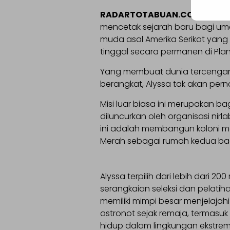
RADARTOTABUAN.COM
– Seor
mencetak sejarah baru bagi um
muda asal Amerika Serikat yan
tinggal secara permanen di Plan
Yang membuat dunia tercengang 
berangkat, Alyssa tak akan pern
Misi luar biasa ini merupakan b
diluncurkan oleh organisasi nirl
ini adalah membangun koloni ma
Merah sebagai rumah kedua ba
Alyssa terpilih dari lebih dari 20
serangkaian seleksi dan pelatiha
memiliki mimpi besar menjelajahi 
astronot sejak remaja, termasuk 
hidup dalam lingkungan ekstrem