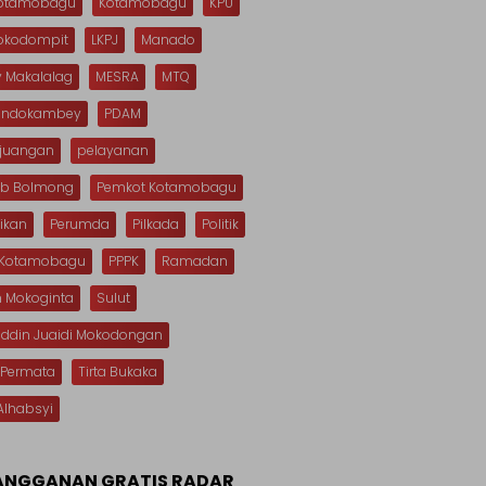
Kotamobagu
Kotamobagu
KPU
Mokodompit
LKPJ
Manado
 Makalalag
MESRA
MTQ
Dondokambey
PDAM
rjuangan
pelayanan
b Bolmong
Pemkot Kotamobagu
ikan
Perumda
Pilkada
Politik
s Kotamobagu
PPPK
Ramadan
n Mokoginta
Sulut
uddin Juaidi Mokodongan
 Permata
Tirta Bukaka
Alhabsyi
ANGGANAN GRATIS RADAR