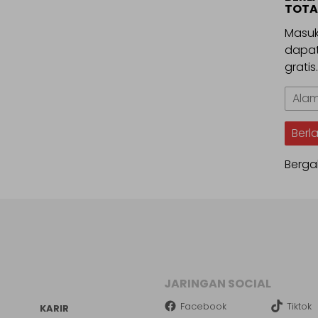
TOTA
Masuk
dapat
gratis
Alama
Email
Berl
Berga
JARINGAN SOCIAL
Facebook
Tiktok
KARIR