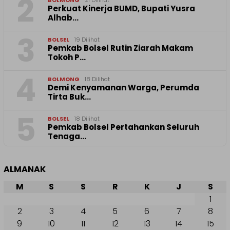
2
BOLMONG
21 Dilihat
Perkuat Kinerja BUMD, Bupati Yusra
Alhab…
3
BOLSEL
19 Dilihat
Pemkab Bolsel Rutin Ziarah Makam
Tokoh P…
4
BOLMONG
18 Dilihat
Demi Kenyamanan Warga, Perumda
Tirta Buk…
5
BOLSEL
18 Dilihat
Pemkab Bolsel Pertahankan Seluruh
Tenaga…
ALMANAK
M
S
S
R
K
J
S
1
2
3
4
5
6
7
8
9
10
11
12
13
14
15