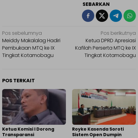
SEBARKAN
Navigasi
Pos sebelumnya
Pos berikutnya
pos
Meiddy Makalalag Hadiri
Ketua DPRD Apresiasi
Pembukaan MTQ ke IX
Kafilah Perserta MTQ ke IX
Tingkat Kotamobagu
Tingkat Kotamobagu
POS TERKAIT
Ketua Komisi I Dorong
Royke Kasenda Soroti
Transparansi
Sistem Open Dumpin