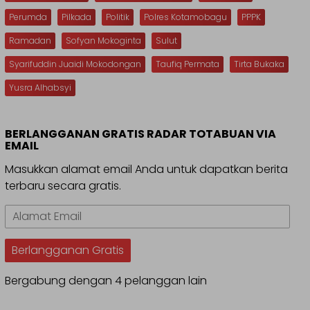
Perumda
Pilkada
Politik
Polres Kotamobagu
PPPK
Ramadan
Sofyan Mokoginta
Sulut
Syarifuddin Juaidi Mokodongan
Taufiq Permata
Tirta Bukaka
Yusra Alhabsyi
BERLANGGANAN GRATIS RADAR TOTABUAN VIA
EMAIL
Masukkan alamat email Anda untuk dapatkan berita
terbaru secara gratis.
Alamat
Email
Berlangganan Gratis
Bergabung dengan 4 pelanggan lain