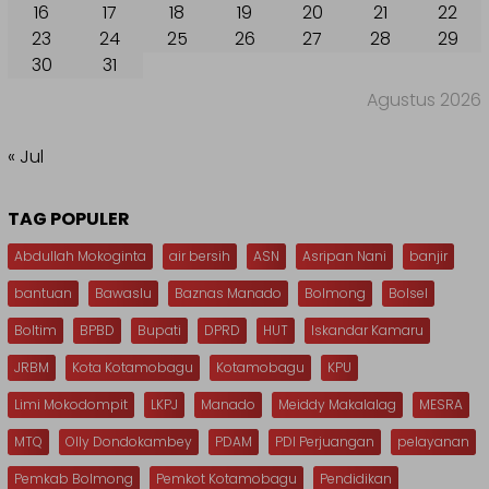
16
17
18
19
20
21
22
23
24
25
26
27
28
29
30
31
Agustus 2026
« Jul
TAG POPULER
Abdullah Mokoginta
air bersih
ASN
Asripan Nani
banjir
bantuan
Bawaslu
Baznas Manado
Bolmong
Bolsel
Boltim
BPBD
Bupati
DPRD
HUT
Iskandar Kamaru
JRBM
Kota Kotamobagu
Kotamobagu
KPU
Limi Mokodompit
LKPJ
Manado
Meiddy Makalalag
MESRA
MTQ
Olly Dondokambey
PDAM
PDI Perjuangan
pelayanan
Pemkab Bolmong
Pemkot Kotamobagu
Pendidikan