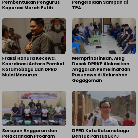
Pembentukan Pengurus
Pengelolaan Sampah di
Koperasi Merah Putih
TPA
Fraksi Hanura Kecewa,
Memprihatinkan, Aleg
Koordinasi Antara Pemkot
Desak DPRKP Alokasikan
Kotamobagu dan DPRD
Anggaran Pemeliharaan
Mulai Menurun
Rusunawa di Kelurahan
Gogagoman
Serapan Anggaran dan
DPRD Kota Kotamobagu
Pelaksanaan Program
Bentuk Pansus LKPJ