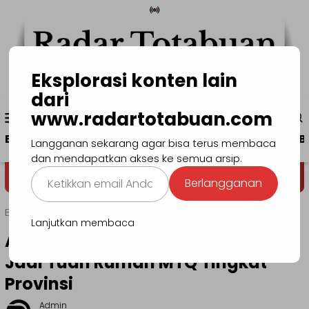
Loncat
ke
konten
Eksplorasi konten lain
dari
Menu
www.radartotabuan.com
www.radartotabuan.com
Mobile
Beranda
Kotamobagu
Bolmong
Boltim
B
Langganan sekarang agar bisa terus membaca
dan mendapatkan akses ke semua arsip.
Ketikkan
Dega' Niondon
Selamat Datan
Berlangganan
email
Anda...
Beranda
Kotamobagu
Lanjutkan membaca
Asripan Nani: Kotamobagu Siap
Jadi Tuan Rumah MTQ Tingkat
Provinsi
Admin