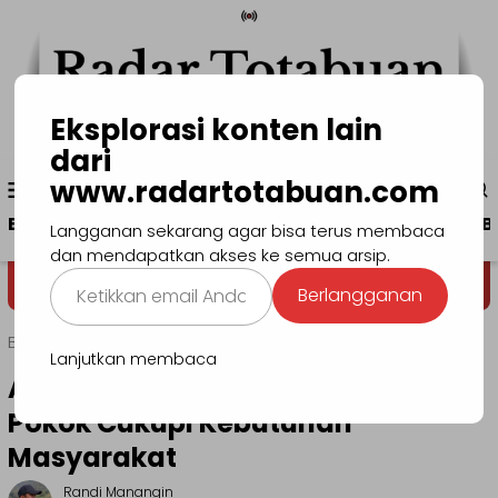
Loncat
ke
konten
Eksplorasi konten lain
dari
Menu
www.radartotabuan.com
www.radartotabuan.com
Mobile
Beranda
Kotamobagu
Bolmong
Boltim
B
Langganan sekarang agar bisa terus membaca
dan mendapatkan akses ke semua arsip.
Ketikkan
Dega' Niondon
Selamat Data
Berlangganan
email
Anda...
Beranda
Headline
Lanjutkan membaca
Asripan Pastikan Stok Bahan
Pokok Cukupi Kebutuhan
Masyarakat
Randi Manangin