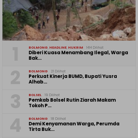
1
BOLMONG
,
HEADLINE
,
HUKRIM
1414 Dilihat
Diberi Kuasa Menambang Ilegal, Warga
Bak…
2
BOLMONG
21 Dilihat
Perkuat Kinerja BUMD, Bupati Yusra
Alhab…
3
BOLSEL
19 Dilihat
Pemkab Bolsel Rutin Ziarah Makam
Tokoh P…
4
BOLMONG
18 Dilihat
Demi Kenyamanan Warga, Perumda
Tirta Buk…