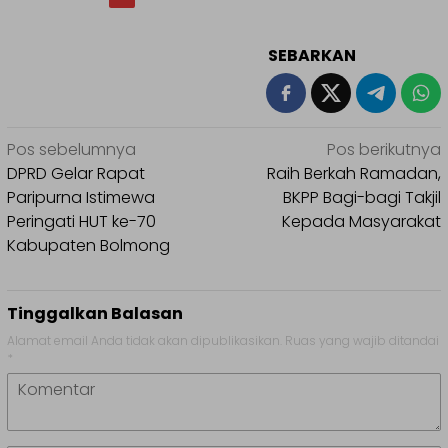
SEBARKAN
Navigasi
Pos sebelumnya
Pos berikutnya
pos
DPRD Gelar Rapat
Raih Berkah Ramadan,
Paripurna Istimewa
BKPP Bagi-bagi Takjil
Peringati HUT ke-70
Kepada Masyarakat
Kabupaten Bolmong
Tinggalkan Balasan
Alamat email Anda tidak akan dipublikasikan.
Ruas yang wajib ditandai
*