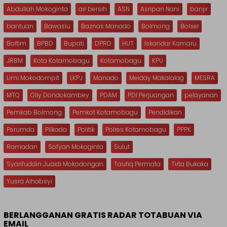
Abdullah Mokoginta
air bersih
ASN
Asripan Nani
banjir
bantuan
Bawaslu
Baznas Manado
Bolmong
Bolsel
Boltim
BPBD
Bupati
DPRD
HUT
Iskandar Kamaru
JRBM
Kota Kotamobagu
Kotamobagu
KPU
Limi Mokodompit
LKPJ
Manado
Meiddy Makalalag
MESRA
MTQ
Olly Dondokambey
PDAM
PDI Perjuangan
pelayanan
Pemkab Bolmong
Pemkot Kotamobagu
Pendidikan
Perumda
Pilkada
Politik
Polres Kotamobagu
PPPK
Ramadan
Sofyan Mokoginta
Sulut
Syarifuddin Juaidi Mokodongan
Taufiq Permata
Tirta Bukaka
Yusra Alhabsyi
BERLANGGANAN GRATIS RADAR TOTABUAN VIA
EMAIL