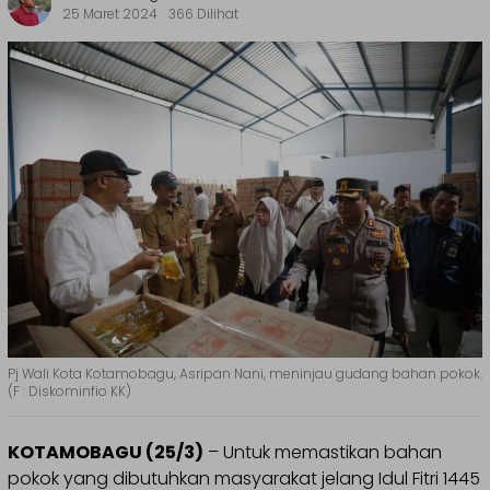
25 Maret 2024
366 Dilihat
Pj Wali Kota Kotamobagu, Asripan Nani, meninjau gudang bahan pokok.
(F : Diskominfio KK)
KOTAMOBAGU (25/3)
– Untuk memastikan bahan
pokok yang dibutuhkan masyarakat jelang Idul Fitri 1445