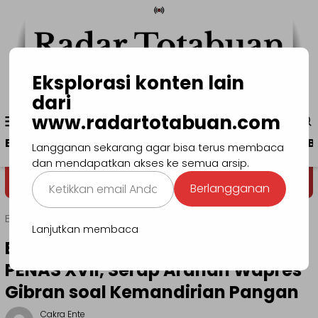
Loncat
ke
konten
Eksplorasi konten lain
dari
Menu
www.radartotabuan.com
www.radartotabuan.com
Mobile
Beranda
Kotamobagu
Bolmong
Boltim
B
Langganan sekarang agar bisa terus membaca
dan mendapatkan akses ke semua arsip.
Ketikkan
Dega' Niondon
Selamat Data
Berlangganan
email
Anda...
Beranda
Bolsel
Lanjutkan membaca
Bupati Bolsel Hadiri Pembukaan
PENAS XVII, Serap Arahan Wapres
Gibran soal Kemandirian Pangan
Cakra Ente