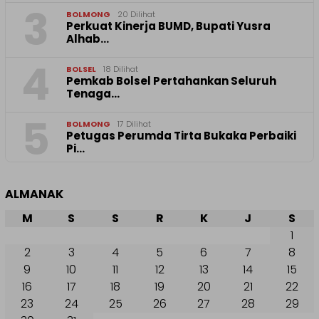
3
BOLMONG
20 Dilihat
Perkuat Kinerja BUMD, Bupati Yusra
Alhab…
4
BOLSEL
18 Dilihat
Pemkab Bolsel Pertahankan Seluruh
Tenaga…
5
BOLMONG
17 Dilihat
Petugas Perumda Tirta Bukaka Perbaiki
Pi…
ALMANAK
M
S
S
R
K
J
S
1
2
3
4
5
6
7
8
9
10
11
12
13
14
15
16
17
18
19
20
21
22
23
24
25
26
27
28
29