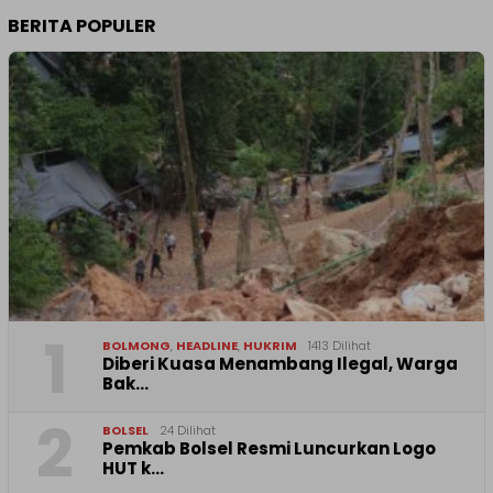
BERITA POPULER
1
BOLMONG
,
HEADLINE
,
HUKRIM
1413 Dilihat
Diberi Kuasa Menambang Ilegal, Warga
Bak…
2
BOLSEL
24 Dilihat
Pemkab Bolsel Resmi Luncurkan Logo
HUT k…