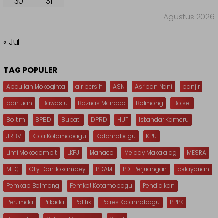
30
31
Agustus 2026
« Jul
TAG POPULER
Abdullah Mokoginta
air bersih
ASN
Asripan Nani
banjir
bantuan
Bawaslu
Baznas Manado
Bolmong
Bolsel
Boltim
BPBD
Bupati
DPRD
HUT
Iskandar Kamaru
JRBM
Kota Kotamobagu
Kotamobagu
KPU
Limi Mokodompit
LKPJ
Manado
Meiddy Makalalag
MESRA
MTQ
Olly Dondokambey
PDAM
PDI Perjuangan
pelayanan
Pemkab Bolmong
Pemkot Kotamobagu
Pendidikan
Perumda
Pilkada
Politik
Polres Kotamobagu
PPPK