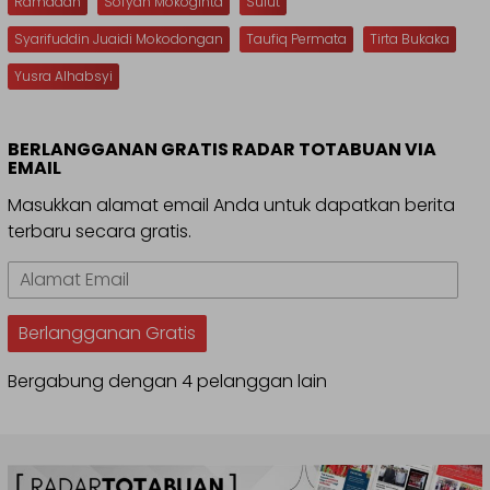
Ramadan
Sofyan Mokoginta
Sulut
Syarifuddin Juaidi Mokodongan
Taufiq Permata
Tirta Bukaka
Yusra Alhabsyi
BERLANGGANAN GRATIS RADAR TOTABUAN VIA
EMAIL
Masukkan alamat email Anda untuk dapatkan berita
terbaru secara gratis.
Alamat
Email
Berlangganan Gratis
Bergabung dengan 4 pelanggan lain