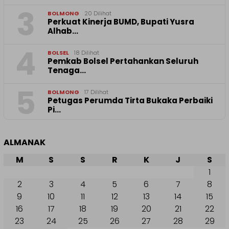
3
BOLMONG
20 Dilihat
Perkuat Kinerja BUMD, Bupati Yusra
Alhab…
4
BOLSEL
18 Dilihat
Pemkab Bolsel Pertahankan Seluruh
Tenaga…
5
BOLMONG
17 Dilihat
Petugas Perumda Tirta Bukaka Perbaiki
Pi…
ALMANAK
M
S
S
R
K
J
S
1
2
3
4
5
6
7
8
9
10
11
12
13
14
15
16
17
18
19
20
21
22
23
24
25
26
27
28
29