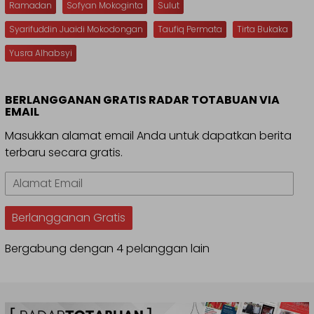
Ramadan
Sofyan Mokoginta
Sulut
Syarifuddin Juaidi Mokodongan
Taufiq Permata
Tirta Bukaka
Yusra Alhabsyi
BERLANGGANAN GRATIS RADAR TOTABUAN VIA
EMAIL
Masukkan alamat email Anda untuk dapatkan berita
terbaru secara gratis.
Alamat
Email
Berlangganan Gratis
Bergabung dengan 4 pelanggan lain