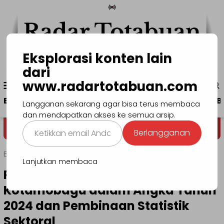
Loncat
ke
konten
Eksplorasi konten lain
dari
Menu
www.radartotabuan.com
www.radartotabuan.com
Mobile
Beranda
Kotamobagu
Bolmong
Boltim
B
Langganan sekarang agar bisa terus membaca
dan mendapatkan akses ke semua arsip.
Ketikkan
Dega' Niondon
Selamat Data
Berlangganan
email
Anda...
Beranda
Kotamobagu
Lanjutkan membaca
Pemkot Gelar FGD Evaluasi
Kotamobagu dalam Angka Tahun
2024 dan Pembinaan Statistik
Sektoral