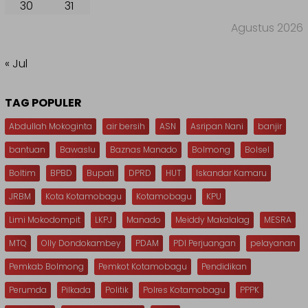
30
31
Agustus 2026
« Jul
TAG POPULER
Abdullah Mokoginta
air bersih
ASN
Asripan Nani
banjir
bantuan
Bawaslu
Baznas Manado
Bolmong
Bolsel
Boltim
BPBD
Bupati
DPRD
HUT
Iskandar Kamaru
JRBM
Kota Kotamobagu
Kotamobagu
KPU
Limi Mokodompit
LKPJ
Manado
Meiddy Makalalag
MESRA
MTQ
Olly Dondokambey
PDAM
PDI Perjuangan
pelayanan
Pemkab Bolmong
Pemkot Kotamobagu
Pendidikan
Perumda
Pilkada
Politik
Polres Kotamobagu
PPPK