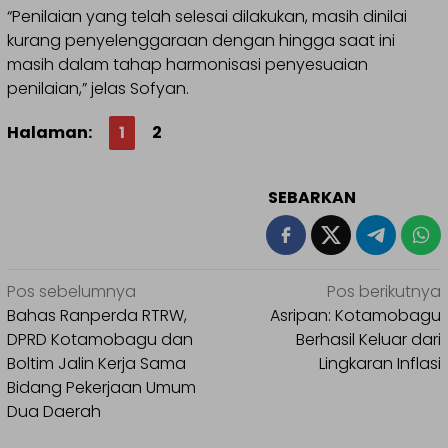
“Penilaian yang telah selesai dilakukan, masih dinilai
kurang penyelenggaraan dengan hingga saat ini
masih dalam tahap harmonisasi penyesuaian
penilaian,” jelas Sofyan.
Halaman:
1
2
SEBARKAN
Navigasi
Pos sebelumnya
Pos berikutnya
pos
Bahas Ranperda RTRW,
Asripan: Kotamobagu
DPRD Kotamobagu dan
Berhasil Keluar dari
Boltim Jalin Kerja Sama
Lingkaran Inflasi
Bidang Pekerjaan Umum
Dua Daerah