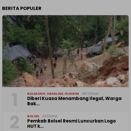
BERITA POPULER
1
BOLMONG
,
HEADLINE
,
HUKRIM
1413 Dilihat
Diberi Kuasa Menambang Ilegal, Warga
Bak…
2
BOLSEL
24 Dilihat
Pemkab Bolsel Resmi Luncurkan Logo
HUT k…