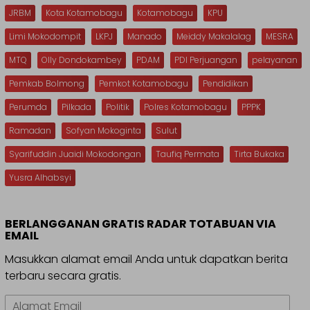
JRBM
Kota Kotamobagu
Kotamobagu
KPU
Limi Mokodompit
LKPJ
Manado
Meiddy Makalalag
MESRA
MTQ
Olly Dondokambey
PDAM
PDI Perjuangan
pelayanan
Pemkab Bolmong
Pemkot Kotamobagu
Pendidikan
Perumda
Pilkada
Politik
Polres Kotamobagu
PPPK
Ramadan
Sofyan Mokoginta
Sulut
Syarifuddin Juaidi Mokodongan
Taufiq Permata
Tirta Bukaka
Yusra Alhabsyi
BERLANGGANAN GRATIS RADAR TOTABUAN VIA
EMAIL
Masukkan alamat email Anda untuk dapatkan berita
terbaru secara gratis.
Alamat