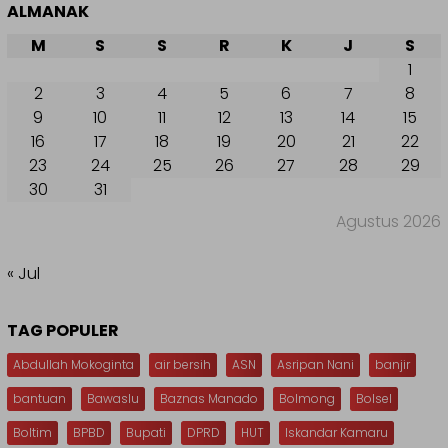
ALMANAK
M
S
S
R
K
J
S
1
2
3
4
5
6
7
8
9
10
11
12
13
14
15
16
17
18
19
20
21
22
23
24
25
26
27
28
29
30
31
Agustus 2026
« Jul
TAG POPULER
Abdullah Mokoginta
air bersih
ASN
Asripan Nani
banjir
bantuan
Bawaslu
Baznas Manado
Bolmong
Bolsel
Boltim
BPBD
Bupati
DPRD
HUT
Iskandar Kamaru