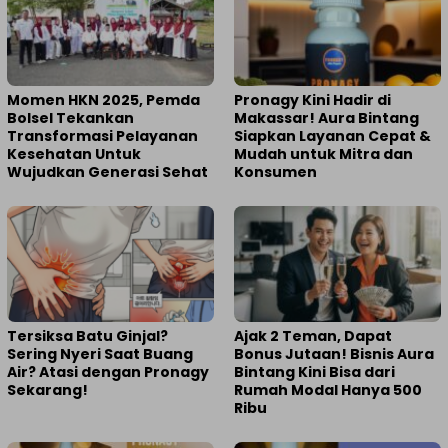
Momen HKN 2025, Pemda
Pronagy Kini Hadir di
Bolsel Tekankan
Makassar! Aura Bintang
Transformasi Pelayanan
Siapkan Layanan Cepat &
Kesehatan Untuk
Mudah untuk Mitra dan
Wujudkan Generasi Sehat
Konsumen
Tersiksa Batu Ginjal?
Ajak 2 Teman, Dapat
Sering Nyeri Saat Buang
Bonus Jutaan! Bisnis Aura
Air? Atasi dengan Pronagy
Bintang Kini Bisa dari
Sekarang!
Rumah Modal Hanya 500
Ribu