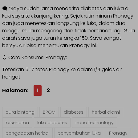
🗨️ “Saya sudah lama menderita diabetes dan luka di
kaki saya tak kunjung kering. Sejak rutin minum Pronagy
dan juga meneteskan langsung ke luka, dalam dua
minggu mulai mengering dan tidak bernanah lagi. Gula
darah saya juga turun ke angka 150. Saya sangat
bersyukur bisa menemukan Pronagy ini.”
💧 Cara Konsumsi Pronagy:
Teteskan 5–7 tetes Pronagy ke dalam 1/4 gelas air
hangat
Halaman:
1
2
aura bintang
BPOM
diabetes
herbal alami
kesehatan
luka diabetes
nano technology
pengobatan herbal
penyembuhan luka
Pronagy