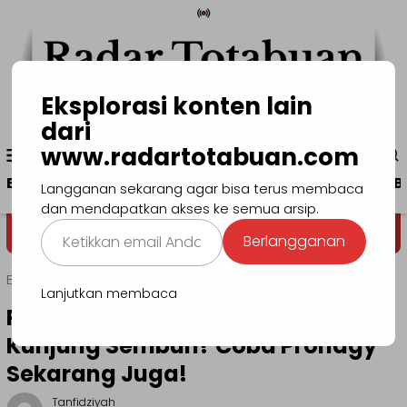
Loncat
ke
konten
Eksplorasi konten lain
dari
Menu
www.radartotabuan.com
www.radartotabuan.com
Mobile
Beranda
Kotamobagu
Bolmong
Boltim
B
Langganan sekarang agar bisa terus membaca
dan mendapatkan akses ke semua arsip.
Ketikkan
Dega' Niondon
Selamat Datang di
Berlangganan
email
Anda...
Beranda
Ragam
Lanjutkan membaca
Penderita Diabetes? Luka Tak
Kunjung Sembuh? Coba Pronagy
Sekarang Juga!
Tanfidziyah