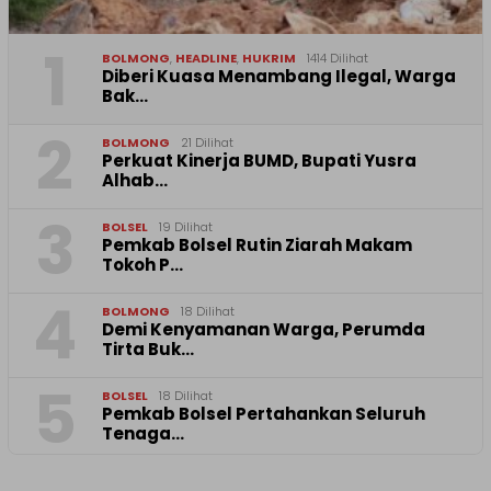
1
BOLMONG
,
HEADLINE
,
HUKRIM
1414 Dilihat
Diberi Kuasa Menambang Ilegal, Warga
Bak…
2
BOLMONG
21 Dilihat
Perkuat Kinerja BUMD, Bupati Yusra
Alhab…
3
BOLSEL
19 Dilihat
Pemkab Bolsel Rutin Ziarah Makam
Tokoh P…
4
BOLMONG
18 Dilihat
Demi Kenyamanan Warga, Perumda
Tirta Buk…
5
BOLSEL
18 Dilihat
Pemkab Bolsel Pertahankan Seluruh
Tenaga…