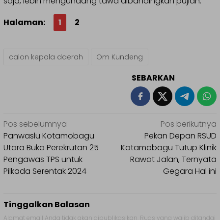
saja, lebih mengundang tawa dibandingkan pujian.
Halaman:
1
2
calon kepala daerah
Om Kundeng
SEBARKAN
Navigasi
Pos sebelumnya
Pos berikutnya
pos
Panwaslu Kotamobagu
Pekan Depan RSUD
Utara Buka Perekrutan 25
Kotamobagu Tutup Klinik
Pengawas TPS untuk
Rawat Jalan, Ternyata
Pilkada Serentak 2024
Gegara Hal ini
Tinggalkan Balasan
Alamat email Anda tidak akan dipublikasikan.
Ruas yang wajib ditandai