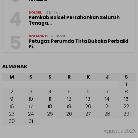
4
BOLSEL
18 Dilihat
Pemkab Bolsel Pertahankan Seluruh
Tenaga…
5
BOLMONG
17 Dilihat
Petugas Perumda Tirta Bukaka Perbaiki
Pi…
ALMANAK
M
S
S
R
K
J
S
1
2
3
4
5
6
7
8
9
10
11
12
13
14
15
16
17
18
19
20
21
22
23
24
25
26
27
28
29
30
31
Agustus 2026