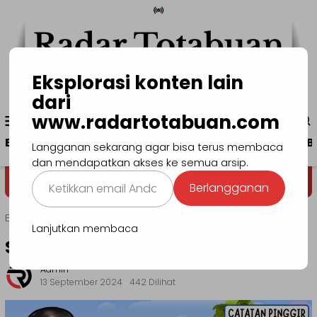
Loncat
ke
konten
Eksplorasi konten lain
dari
Menu
www.radartotabuan.com
www.radartotabuan.com
Mobile
Beranda
Kotamobagu
Bolmong
Boltim
B
Langganan sekarang agar bisa terus membaca
dan mendapatkan akses ke semua arsip.
Ketikkan
Dega' Niondon
Selamat Dat
Berlangganan
email
Anda...
Beranda
Ragam
Catatan Pinggir
Lanjutkan membaca
Saya Pilih Om Kundeng
Admin
13 September 2024
442 Dilihat