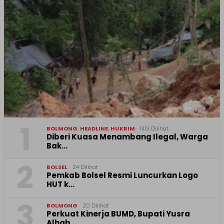
1
BOLMONG
,
HEADLINE
,
HUKRIM
1413 Dilihat
Diberi Kuasa Menambang Ilegal, Warga
Bak…
2
BOLSEL
24 Dilihat
Pemkab Bolsel Resmi Luncurkan Logo
HUT k…
3
BOLMONG
20 Dilihat
Perkuat Kinerja BUMD, Bupati Yusra
Alhab…