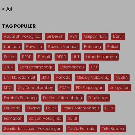
« Jul
TAG POPULER
Abdullah Mokoginta
air bersih
ASN
Asripan Nani
banjir
bantuan
Bawaslu
Baznas Manado
Bolmong
Bolsel
Boltim
BPBD
Bupati
DPRD
HUT
Iskandar Kamaru
JRBM
Kota Kotamobagu
Kotamobagu
KPU
Limi Mokodompit
LKPJ
Manado
Meiddy Makalalag
MESRA
MTQ
Olly Dondokambey
PDAM
PDI Perjuangan
pelayanan
Pemkab Bolmong
Pemkot Kotamobagu
Pendidikan
Perumda
Pilkada
Politik
Polres Kotamobagu
PPPK
Ramadan
Sofyan Mokoginta
Sulut
Syarifuddin Juaidi Mokodongan
Taufiq Permata
Tirta Bukaka