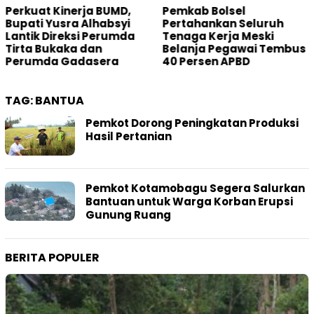
Pemkab Bolsel
Main PETI di Desa Bakan,
Pertahankan Seluruh
Oknum Hakim Dilaporka
Tenaga Kerja Meski
ke Mahkamah Agung
Belanja Pegawai Tembus
40 Persen APBD
TAG:
BANTUA
Pemkot Dorong Peningkatan Produksi
Hasil Pertanian
Pemkot Kotamobagu Segera Salurkan
Bantuan untuk Warga Korban Erupsi
Gunung Ruang
BERITA POPULER