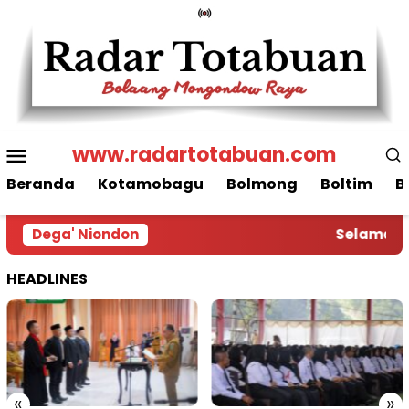
Loncat
ke
konten
Menu
www.radartotabuan.com
Mobile
Beranda
Kotamobagu
Bolmong
Boltim
B
Dega' Niondon
Selamat Da
HEADLINES
«
»