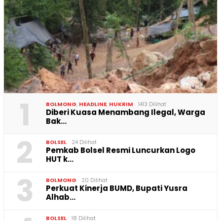
1
BOLMONG
,
HEADLINE
,
HUKRIM
1413 Dilihat
Diberi Kuasa Menambang Ilegal, Warga
Bak…
2
BOLSEL
24 Dilihat
Pemkab Bolsel Resmi Luncurkan Logo
HUT k…
3
BOLMONG
20 Dilihat
Perkuat Kinerja BUMD, Bupati Yusra
Alhab…
BOLSEL
18 Dilihat