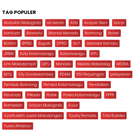
TAG POPULER
Abdullah Mokoginta
air bersih
ASN
Asripan Nani
banjir
bantuan
Bawaslu
Baznas Manado
Bolmong
Bolsel
Boltim
BPBD
Bupati
DPRD
HUT
Iskandar Kamaru
JRBM
Kota Kotamobagu
Kotamobagu
KPU
Limi Mokodompit
LKPJ
Manado
Meiddy Makalalag
MESRA
MTQ
Olly Dondokambey
PDAM
PDI Perjuangan
pelayanan
Pemkab Bolmong
Pemkot Kotamobagu
Pendidikan
Perumda
Pilkada
Politik
Polres Kotamobagu
PPPK
Ramadan
Sofyan Mokoginta
Sulut
Syarifuddin Juaidi Mokodongan
Taufiq Permata
Tirta Bukaka
Yusra Alhabsyi