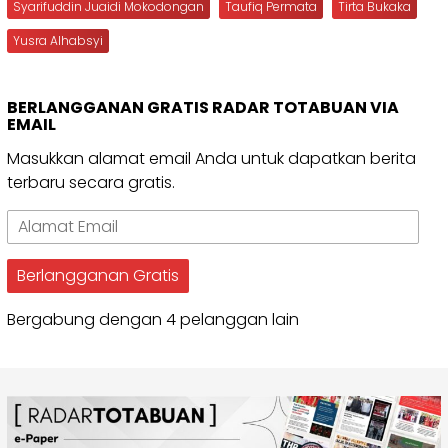
Syarifuddin Juaidi Mokodongan
Taufiq Permata
Tirta Bukaka
Yusra Alhabsyi
BERLANGGANAN GRATIS RADAR TOTABUAN VIA
EMAIL
Masukkan alamat email Anda untuk dapatkan berita
terbaru secara gratis.
Alamat
Email
Berlangganan Gratis
Bergabung dengan 4 pelanggan lain