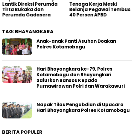
da
Tenaga Kerja Meski
ke Mahkamah Agung
Belanja Pegawai Tembus
40 Persen APBD
TAG:
BHAYANGKARA
Anak-anak Panti Asuhan Doakan
Polres Kotamobagu
Hari Bhayangkara ke-79, Polres
Kotamobagu dan Bhayangkari
Salurkan Bansos Kepada
Purnawirawan Polri dan Warakawuri
Napak Tilas Pengabdian di Upacara
Hari Bhayangkara Polres Kotamobagu
BERITA POPULER