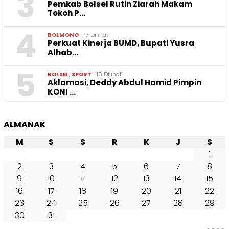
3
Pemkab Bolsel Rutin Ziarah Makam
Tokoh P…
4
BOLMONG
17 Dilihat
Perkuat Kinerja BUMD, Bupati Yusra
Alhab…
5
BOLSEL
,
SPORT
16 Dilihat
Aklamasi, Deddy Abdul Hamid Pimpin
KONI …
ALMANAK
M
S
S
R
K
J
S
1
2
3
4
5
6
7
8
9
10
11
12
13
14
15
16
17
18
19
20
21
22
23
24
25
26
27
28
29
30
31