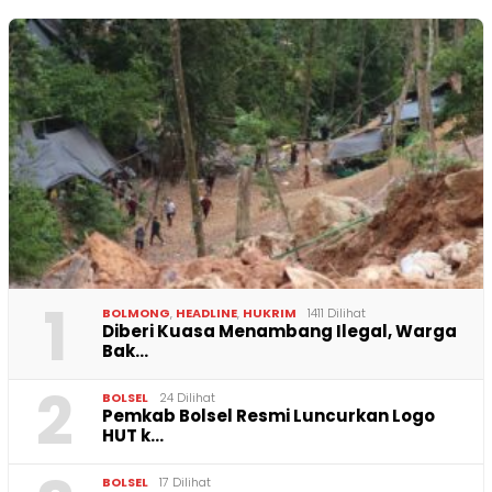
1
BOLMONG
,
HEADLINE
,
HUKRIM
1411 Dilihat
Diberi Kuasa Menambang Ilegal, Warga
Bak…
2
BOLSEL
24 Dilihat
Pemkab Bolsel Resmi Luncurkan Logo
HUT k…
BOLSEL
17 Dilihat