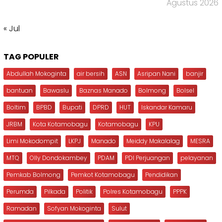
Agustus 2026
« Jul
TAG POPULER
Abdullah Mokoginta
air bersih
ASN
Asripan Nani
banjir
bantuan
Bawaslu
Baznas Manado
Bolmong
Bolsel
Boltim
BPBD
Bupati
DPRD
HUT
Iskandar Kamaru
JRBM
Kota Kotamobagu
Kotamobagu
KPU
Limi Mokodompit
LKPJ
Manado
Meiddy Makalalag
MESRA
MTQ
Olly Dondokambey
PDAM
PDI Perjuangan
pelayanan
Pemkab Bolmong
Pemkot Kotamobagu
Pendidikan
Perumda
Pilkada
Politik
Polres Kotamobagu
PPPK
Ramadan
Sofyan Mokoginta
Sulut