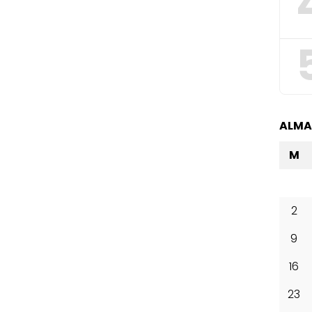
ALM
M
2
9
16
23