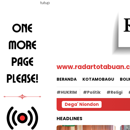
Loncat
tutup
ke
konten
www.radartotabuan.
BERANDA
KOTAMOBAGU
BOL
#HUKRIM
#Politik
#Religi
Dega' Niondon
HEADLINES