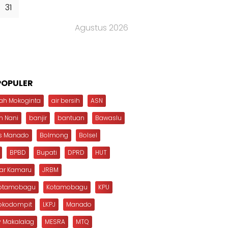
31
Agustus 2026
POPULER
ah Mokoginta
air bersih
ASN
n Nani
banjir
bantuan
Bawaslu
s Manado
Bolmong
Bolsel
BPBD
Bupati
DPRD
HUT
dar Kamaru
JRBM
Kotamobagu
Kotamobagu
KPU
Mokodompit
LKPJ
Manado
 Makalalag
MESRA
MTQ