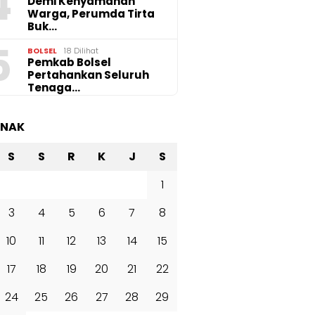
4
Demi Kenyamanan
Warga, Perumda Tirta
Buk…
5
BOLSEL
18 Dilihat
Pemkab Bolsel
Pertahankan Seluruh
Tenaga…
ANAK
S
S
R
K
J
S
1
3
4
5
6
7
8
10
11
12
13
14
15
17
18
19
20
21
22
24
25
26
27
28
29