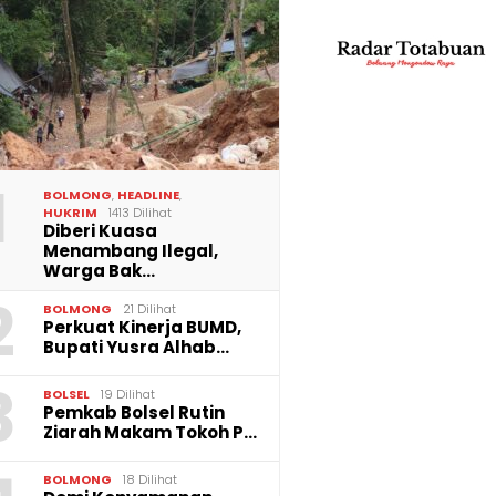
 Kenyamanan
Perkuat Kinerja BUMD,
Pemkab
, Perumda Tirta
Bupati Yusra Alhabsyi
Pertah
ka Lakukan
Lantik Direksi Perumda
Tenaga
1
aspalan Bekas
Tirta Bukaka dan
Belanj
BOLMONG
,
HEADLINE
,
n Perbaikan Pipa
Perumda Gadasera
Tembus
HUKRIM
1413 Dilihat
Diberi Kuasa
Menambang Ilegal,
Warga Bak…
2
BOLMONG
21 Dilihat
Perkuat Kinerja BUMD,
Bupati Yusra Alhab…
3
BOLSEL
19 Dilihat
Pemkab Bolsel Rutin
Ziarah Makam Tokoh P…
BOLMONG
18 Dilihat