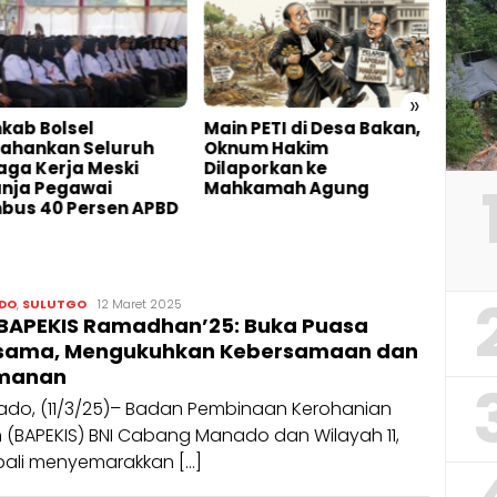
»
 PETI di Desa Bakan,
Perbaikan Pipa Bocor
Demi
um Hakim
Jalan Golkar Kelurahan
Warga
porkan ke
Biga Tuntas
Buka
kamah Agung
Peng
Galia
Tanfidziyah
DO
,
SULUTGO
12 Maret 2025
 BAPEKIS Ramadhan’25: Buka Puasa
sama, Mengukuhkan Kebersamaan dan
manan
do, (11/3/25)– Badan Pembinaan Kerohanian
m (BAPEKIS) BNI Cabang Manado dan Wilayah 11,
ali menyemarakkan […]