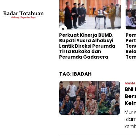
«
rkuat Kinerja BUMD,
Pemkab Bolsel
Main
pati Yusra Alhabsyi
Pertahankan Seluruh
Okn
ntik Direksi Perumda
Tenaga Kerja Meski
Dila
rta Bukaka dan
Belanja Pegawai
Mah
rumda Gadasera
Tembus 40 Persen APBD
TAG:
IBADAH
MANA
BNI
Ber
Kei
Mana
Isla
kemb