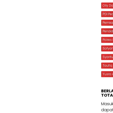
Olly 
PDI Pe
Pemka
Pendid
Polre
Sofya
Syarif
Taufiq
Yusra 
BERL
TOTA
Masuk
dapat