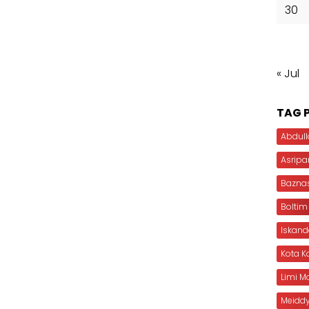
30
« Jul
TAG 
Abdull
Asripa
Bazna
Boltim
Iskan
Kota 
Limi 
Meiddy