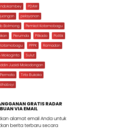
Dondokambey
PDAM
rjuangan
pelayanan
b Bolmong
Pemkot Kotamobagu
ikan
Perumda
Pilkada
Politik
s Kotamobagu
PPPK
Ramadan
n Mokoginta
Sulut
uddin Juaidi Mokodongan
 Permata
Tirta Bukaka
Alhabsyi
ANGGANAN GRATIS RADAR
BUAN VIA EMAIL
kan alamat email Anda untuk
kan berita terbaru secara