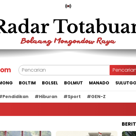
com
Pencaria
MONG
BOLTIM
BOLSEL
BOLMUT
MANADO
SULUTG
#Pendidikan
#Hiburan
#Sport
#GEN-Z
BERI