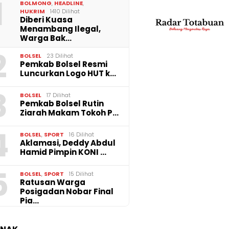
1
Main PETI di Desa Bakan,
Perbai
BOLMONG
,
HEADLINE
,
Oknum Hakim
Jalan 
HUKRIM
1410 Dilihat
Dilaporkan ke
Biga T
Diberi Kuasa
Mahkamah Agung
Menambang Ilegal,
Warga Bak…
2
BOLSEL
23 Dilihat
ab Bolsel
Pemkab Bolsel Resmi
hankan Seluruh
Luncurkan Logo HUT k…
a Kerja Meski
ja Pegawai
3
us 40 Persen APBD
BOLSEL
17 Dilihat
Pemkab Bolsel Rutin
Ziarah Makam Tokoh P…
4
BOLSEL
,
SPORT
16 Dilihat
Aklamasi, Deddy Abdul
Hamid Pimpin KONI …
5
BOLSEL
,
SPORT
15 Dilihat
‎Ratusan Warga
Posigadan Nobar Final
Pia…