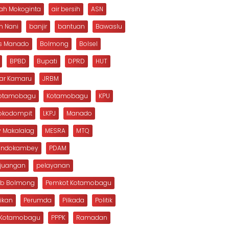
ah Mokoginta
air bersih
ASN
n Nani
banjir
bantuan
Bawaslu
s Manado
Bolmong
Bolsel
BPBD
Bupati
DPRD
HUT
dar Kamaru
JRBM
Kotamobagu
Kotamobagu
KPU
Mokodompit
LKPJ
Manado
 Makalalag
MESRA
MTQ
Dondokambey
PDAM
rjuangan
pelayanan
b Bolmong
Pemkot Kotamobagu
ikan
Perumda
Pilkada
Politik
s Kotamobagu
PPPK
Ramadan