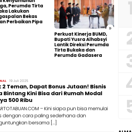
i Kenyamanan
ga, Perumda Tirta
aka Lakukan
gaspalan Bekas
an Perbaikan Pipa
»
Perkuat Kinerja BUMD,
Pemk
Bupati Yusra Alhabsyi
Perta
Lantik Direksi Perumda
Tenag
Tirta Bukaka dan
Belan
Perumda Gadasera
Temb
Tanfidziyah
NAL
19 Juli 2025
k 2 Teman, Dapat Bonus Jutaan! Bisnis
a Bintang Kini Bisa dari Rumah Modal
ya 500 Ribu
RTOTABUAN.COM – Kini siapa pun bisa memulai
is dengan cara paling sederhana dan
untungkan bersama […]