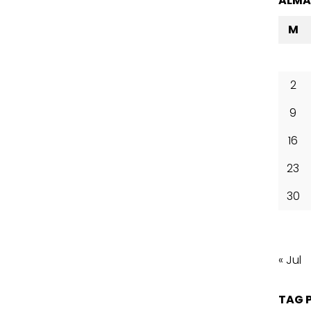
ALM
M
2
9
16
23
30
« Jul
TAG 