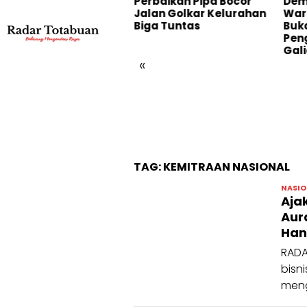
in PETI di Desa Bakan,
Perbaikan Pipa Bocor
Dem
num Hakim
Jalan Golkar Kelurahan
War
laporkan ke
Biga Tuntas
Buk
hkamah Agung
Pen
Gali
«
TAG:
KEMITRAAN NASIONAL
NASIO
Aja
Aur
Han
RADA
bisn
meng