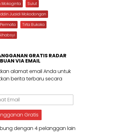
n Mokoginta
Sulut
uddin Juaidi Mokodongan
 Permata
Tirta Bukaka
Alhabsyi
ANGGANAN GRATIS RADAR
BUAN VIA EMAIL
kan alamat email Anda untuk
kan berita terbaru secara
.
t
angganan Gratis
bung dengan 4 pelanggan lain