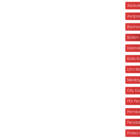
Abdull
Asripa
Bazna
Boltim
Iskan
Kota 
Limi 
Meiddy
Olly 
PDI Pe
Pemka
Pendid
Polre