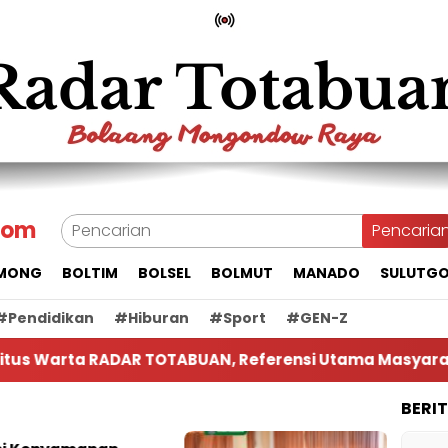
com
Pencaria
MONG
BOLTIM
BOLSEL
BOLMUT
MANADO
SULUTG
#Pendidikan
#Hiburan
#Sport
#GEN-Z
us Warta RADAR TOTABUAN, Referensi Utama Masyarak
BERI