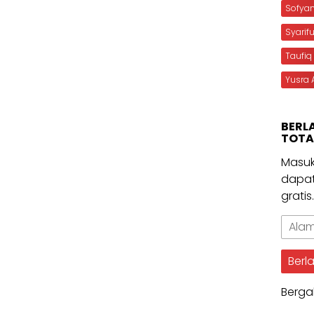
Sofya
Syarif
Taufiq
Yusra 
BERL
TOTA
Masuk
dapat
gratis
Alama
Email
Berl
Berga