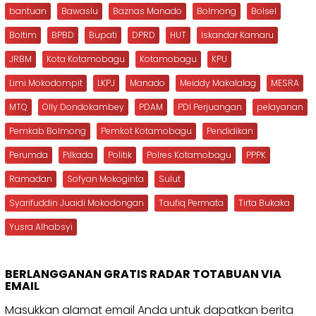
bantuan
Bawaslu
Baznas Manado
Bolmong
Bolsel
Boltim
BPBD
Bupati
DPRD
HUT
Iskandar Kamaru
JRBM
Kota Kotamobagu
Kotamobagu
KPU
Limi Mokodompit
LKPJ
Manado
Meiddy Makalalag
MESRA
MTQ
Olly Dondokambey
PDAM
PDI Perjuangan
pelayanan
Pemkab Bolmong
Pemkot Kotamobagu
Pendidikan
Perumda
Pilkada
Politik
Polres Kotamobagu
PPPK
Ramadan
Sofyan Mokoginta
Sulut
Syarifuddin Juaidi Mokodongan
Taufiq Permata
Tirta Bukaka
Yusra Alhabsyi
BERLANGGANAN GRATIS RADAR TOTABUAN VIA
EMAIL
Masukkan alamat email Anda untuk dapatkan berita