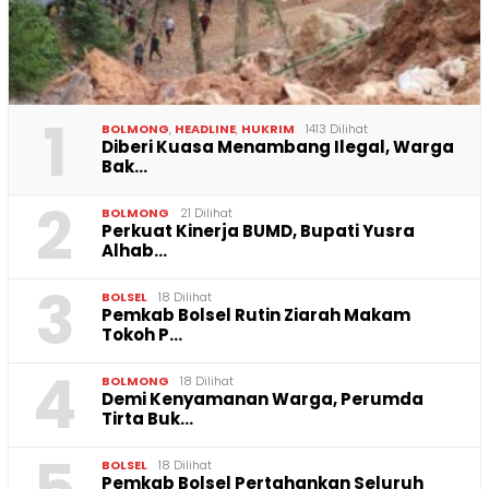
1
BOLMONG
,
HEADLINE
,
HUKRIM
1413 Dilihat
Diberi Kuasa Menambang Ilegal, Warga
Bak…
2
BOLMONG
21 Dilihat
Perkuat Kinerja BUMD, Bupati Yusra
Alhab…
3
BOLSEL
18 Dilihat
Pemkab Bolsel Rutin Ziarah Makam
Tokoh P…
4
BOLMONG
18 Dilihat
Demi Kenyamanan Warga, Perumda
Tirta Buk…
BOLSEL
18 Dilihat
Pemkab Bolsel Pertahankan Seluruh