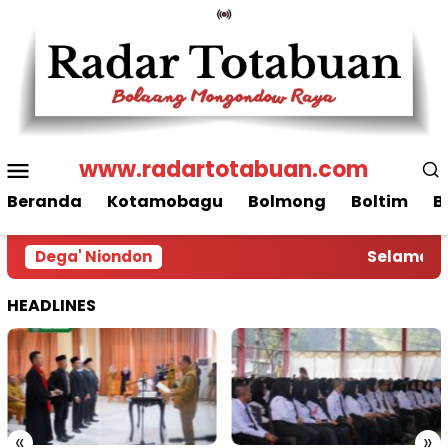
Loncat
ke
konten
Menu
www.radartotabuan.com
Mobile
Beranda
Kotamobagu
Bolmong
Boltim
B
Dega' Niondon
Selamat Da
HEADLINES
«
»