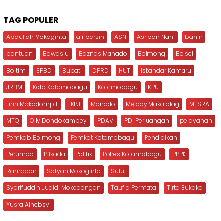
TAG POPULER
Abdullah Mokoginta
air bersih
ASN
Asripan Nani
banjir
bantuan
Bawaslu
Baznas Manado
Bolmong
Bolsel
Boltim
BPBD
Bupati
DPRD
HUT
Iskandar Kamaru
JRBM
Kota Kotamobagu
Kotamobagu
KPU
Limi Mokodompit
LKPJ
Manado
Meiddy Makalalag
MESRA
MTQ
Olly Dondokambey
PDAM
PDI Perjuangan
pelayanan
Pemkab Bolmong
Pemkot Kotamobagu
Pendidikan
Perumda
Pilkada
Politik
Polres Kotamobagu
PPPK
Ramadan
Sofyan Mokoginta
Sulut
Syarifuddin Juaidi Mokodongan
Taufiq Permata
Tirta Bukaka
Yusra Alhabsyi