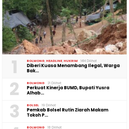
1
BOLMONG
,
HEADLINE
,
HUKRIM
1414 Dilihat
Diberi Kuasa Menambang Ilegal, Warga
Bak…
2
BOLMONG
21 Dilihat
Perkuat Kinerja BUMD, Bupati Yusra
Alhab…
3
BOLSEL
19 Dilihat
Pemkab Bolsel Rutin Ziarah Makam
Tokoh P…
BOLMONG
18 Dilihat