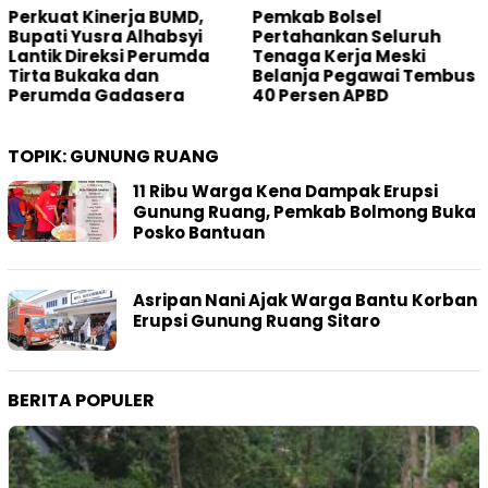
a BUMD,
Pemkab Bolsel
Main PETI di D
lhabsyi
Pertahankan Seluruh
Oknum Hakim D
 Perumda
Tenaga Kerja Meski
ke Mahkamah 
an
Belanja Pegawai Tembus
sera
40 Persen APBD
TOPIK:
GUNUNG RUANG
11 Ribu Warga Kena Dampak Erupsi
Gunung Ruang, Pemkab Bolmong Buka
Posko Bantuan
Asripan Nani Ajak Warga Bantu Korban
Erupsi Gunung Ruang Sitaro
BERITA POPULER