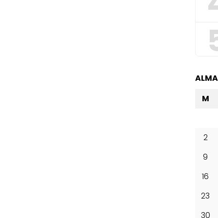
ALM
M
2
9
16
23
30