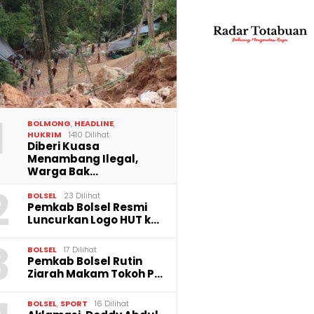
 Kenyamanan
Perkuat Kinerja BUMD,
Pemkab
, Perumda Tirta
Bupati Yusra Alhabsyi
Pertah
ka Lakukan
Lantik Direksi Perumda
Tenaga
1
aspalan Bekas
Tirta Bukaka dan
Belanj
BOLMONG
,
HEADLINE
,
n Perbaikan Pipa
Perumda Gadasera
Tembus
HUKRIM
1410 Dilihat
Diberi Kuasa
Menambang Ilegal,
Warga Bak…
2
BOLSEL
23 Dilihat
Pemkab Bolsel Resmi
Luncurkan Logo HUT k…
3
BOLSEL
17 Dilihat
Pemkab Bolsel Rutin
Ziarah Makam Tokoh P…
BOLSEL
,
SPORT
16 Dilihat