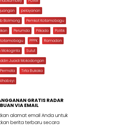
Dondokambey
PDAM
rjuangan
pelayanan
b Bolmong
Pemkot Kotamobagu
ikan
Perumda
Pilkada
Politik
s Kotamobagu
PPPK
Ramadan
n Mokoginta
Sulut
uddin Juaidi Mokodongan
 Permata
Tirta Bukaka
Alhabsyi
ANGGANAN GRATIS RADAR
BUAN VIA EMAIL
kan alamat email Anda untuk
kan berita terbaru secara
.