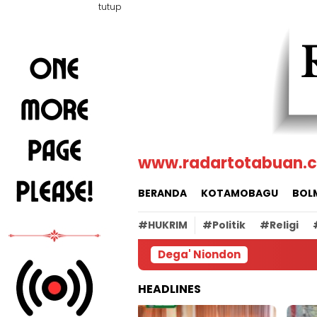
Loncat
tutup
ke
konten
www.radartotabuan.
BERANDA
KOTAMOBAGU
BOL
#HUKRIM
#Politik
#Religi
Dega' Niondon
HEADLINES