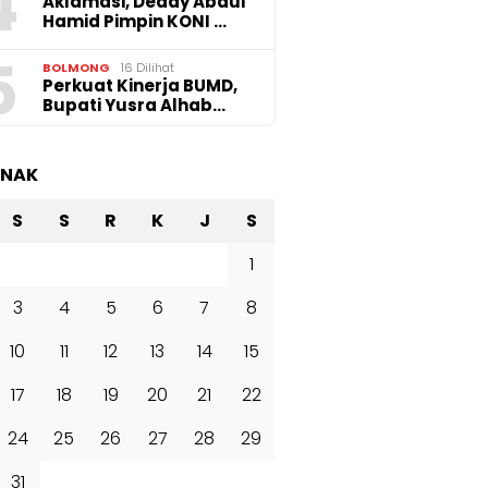
4
Aklamasi, Deddy Abdul
Hamid Pimpin KONI …
5
BOLMONG
16 Dilihat
Perkuat Kinerja BUMD,
Bupati Yusra Alhab…
ANAK
S
S
R
K
J
S
1
3
4
5
6
7
8
10
11
12
13
14
15
17
18
19
20
21
22
24
25
26
27
28
29
31