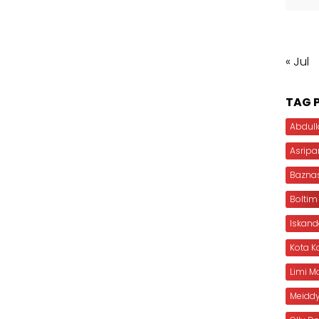
« Jul
TAG 
Abdull
Asripa
Bazna
Boltim
Iskan
Kota 
Limi 
Meiddy