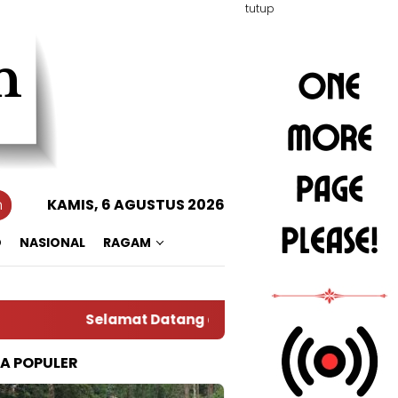
tutup
n
KAMIS, 6 AGUSTUS 2026
O
NASIONAL
RAGAM
Selamat Datang di Situs Warta RADAR TOTABU
TA POPULER