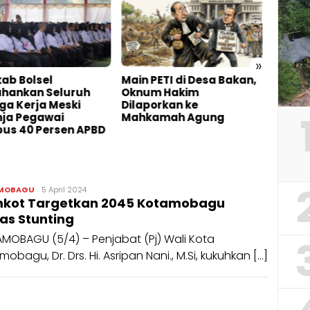
»
 PETI di Desa Bakan,
Perbaikan Pipa Bocor
Demi
um Hakim
Jalan Golkar Kelurahan
Warga
porkan ke
Biga Tuntas
Buka
kamah Agung
Peng
Galia
Randi
MOBAGU
5 April 2024
kot Targetkan 2045 Kotamobagu
Manangin
as Stunting
MOBAGU (5/4) – Penjabat (Pj) Wali Kota
obagu, Dr. Drs. Hi. Asripan Nani., M.Si, kukuhkan […]