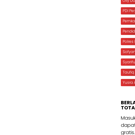
Olly 
PDI Pe
Pemka
Pendid
Polre
Sofya
Syarif
Taufiq
Yusra 
BERL
TOTA
Masuk
dapat
gratis