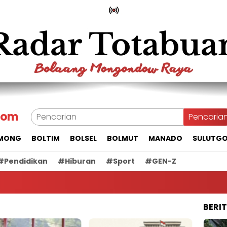
com
Pencaria
MONG
BOLTIM
BOLSEL
BOLMUT
MANADO
SULUTG
#Pendidikan
#Hiburan
#Sport
#GEN-Z
BERI