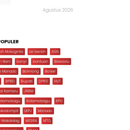
Agustus 2026
POPULER
ah Mokoginta
air bersih
ASN
n Nani
banjir
bantuan
Bawaslu
s Manado
Bolmong
Bolsel
BPBD
Bupati
DPRD
HUT
dar Kamaru
JRBM
Kotamobagu
Kotamobagu
KPU
Mokodompit
LKPJ
Manado
 Makalalag
MESRA
MTQ