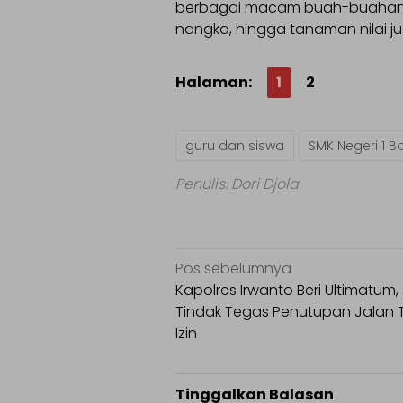
berbagai macam buah-buahan s
nangka, hingga tanaman nilai ju
Halaman:
1
2
guru dan siswa
SMK Negeri 1 B
Penulis: Dori Djola
Navigasi
Pos sebelumnya
pos
Kapolres Irwanto Beri Ultimatum,
Tindak Tegas Penutupan Jalan
Izin
Tinggalkan Balasan