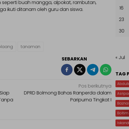
eperti buah mangga, alpokat, rambutan,
16
ga ikuti ditanam oleh guru dan siswa.
23
30
olaang
tanaman
« Jul
SEBARKAN
TAG 
Abdull
Pos berikutnya
 Siap
DPRD Bolmong Bahas Ranperda dalam
Asripa
 Tanpa
Paripurna Tingkat I
Bazna
Boltim
Iskan