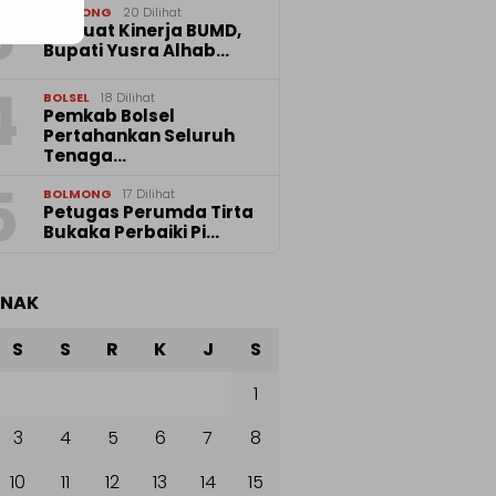
3
BOLMONG
20 Dilihat
Perkuat Kinerja BUMD,
Bupati Yusra Alhab…
4
BOLSEL
18 Dilihat
Pemkab Bolsel
Pertahankan Seluruh
Tenaga…
5
BOLMONG
17 Dilihat
Petugas Perumda Tirta
Bukaka Perbaiki Pi…
ANAK
S
S
R
K
J
S
1
3
4
5
6
7
8
10
11
12
13
14
15