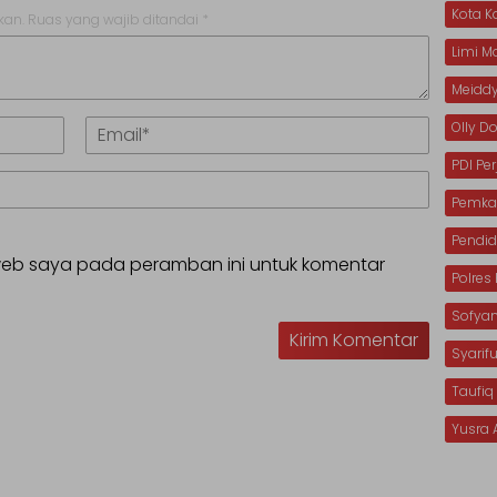
Kota 
kan.
Ruas yang wajib ditandai
*
Limi 
Meiddy
Olly 
PDI Pe
Pemka
Pendid
 web saya pada peramban ini untuk komentar
Polre
Sofya
Syarif
Taufiq
Yusra 