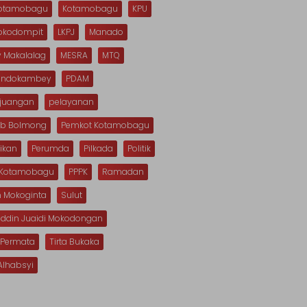
Kotamobagu
Kotamobagu
KPU
Mokodompit
LKPJ
Manado
 Makalalag
MESRA
MTQ
Dondokambey
PDAM
rjuangan
pelayanan
b Bolmong
Pemkot Kotamobagu
ikan
Perumda
Pilkada
Politik
s Kotamobagu
PPPK
Ramadan
n Mokoginta
Sulut
uddin Juaidi Mokodongan
 Permata
Tirta Bukaka
Alhabsyi