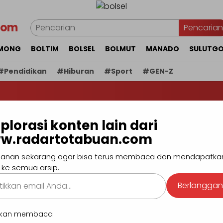
com
Pencarian
MONG
BOLTIM
BOLSEL
BOLMUT
MANADO
SULUTG
#Pendidikan
#Hiburan
#Sport
#GEN-Z
BERI
plorasi konten lain dari
nan Pangan, Guru dan
w.radartotabuan.com
olaang Manfaatkan
anan sekarang agar bisa terus membaca dan mendapatka
 ke semua arsip.
 Menjadi Lumbung
kan
Berlangga
.
utkan membaca