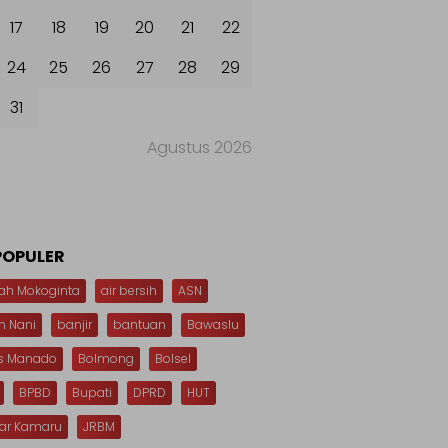
17
18
19
20
21
22
24
25
26
27
28
29
31
Agustus 2026
POPULER
ah Mokoginta
air bersih
ASN
n Nani
banjir
bantuan
Bawaslu
s Manado
Bolmong
Bolsel
BPBD
Bupati
DPRD
HUT
dar Kamaru
JRBM