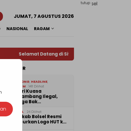
tutup
JUMAT, 7 AGUSTUS 2026
O
NASIONAL
RAGAM
Selamat Datang di Situs Warta RADAR TOTABUAN,
TA POPULER
1
BOLMONG
,
HEADLINE
,
HUKRIM
1411 Dilihat
Diberi Kuasa
n
Menambang Ilegal,
Warga Bak…
nan
2
BOLSEL
24 Dilihat
Pemkab Bolsel Resmi
Luncurkan Logo HUT k…