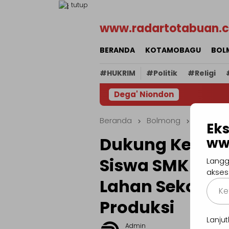
Loncat
tutup
ke
www.radartotabuan.
konten
BERANDA
KOTAMOBAGU
BOL
#HUKRIM
#Politik
#Religi
Dega' Niondon
Beranda
Bolmong
Eks
Dukung Ketaha
ww
Siswa SMK 1 B
Langg
akses
Lahan Sekolah
Ketik
email
Produksi
Anda..
Lanj
Admin