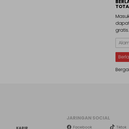
BERL
TOTA
Masuk
dapat
gratis
Alama
Email
Berl
Berga
JARINGAN SOCIAL
Facebook
Tiktok
KARIR