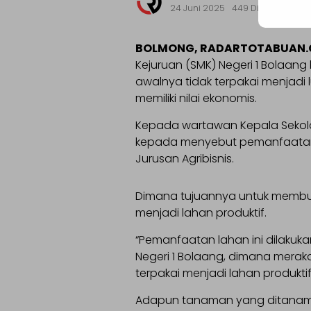
24 Juni 2025
449 Dilihat
BOLMONG, RADARTOTABUAN
Kejuruan (SMK) Negeri 1 Bolaan
awalnya tidak terpakai menjad
memiliki nilai ekonomis.
Kepada wartawan Kepala Sekolah
kepada menyebut pemanfaatan l
Jurusan Agribisnis.
Dimana tujuannya untuk membua
menjadi lahan produktif.
“Pemanfaatan lahan ini dilakuka
Negeri 1 Bolaang, dimana merak
terpakai menjadi lahan produktif,
Adapun tanaman yang ditanam pa