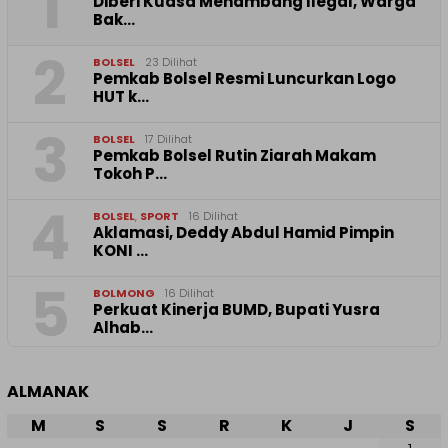
1
Diberi Kuasa Menambang Ilegal, Warga
Bak…
2
BOLSEL
23 Dilihat
Pemkab Bolsel Resmi Luncurkan Logo
HUT k…
3
BOLSEL
17 Dilihat
Pemkab Bolsel Rutin Ziarah Makam
Tokoh P…
4
BOLSEL
,
SPORT
16 Dilihat
Aklamasi, Deddy Abdul Hamid Pimpin
KONI …
5
BOLMONG
16 Dilihat
Perkuat Kinerja BUMD, Bupati Yusra
Alhab…
ALMANAK
M
S
S
R
K
J
S