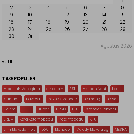
1
2
3
4
5
6
7
8
9
10
11
12
13
14
15
16
17
18
19
20
21
22
23
24
25
26
27
28
29
30
31
Agustus 2026
« Jul
TAG POPULER
Abdullah Mokoginta
air bersih
ASN
Asripan Nani
banjir
bantuan
Bawaslu
Baznas Manado
Bolmong
Bolsel
Boltim
BPBD
Bupati
DPRD
HUT
Iskandar Kamaru
JRBM
Kota Kotamobagu
Kotamobagu
KPU
Limi Mokodompit
LKPJ
Manado
Meiddy Makalalag
MESRA