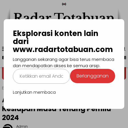
Loncat
ke
konten
Eksplorasi konten lain
dari
Menu
www.radartotabuan.com
www.radartotabuan.com
Mobile
Beranda
Kotamobagu
Bolmong
Boltim
B
Langganan sekarang agar bisa terus membaca
dan mendapatkan akses ke semua arsip.
Ketikkan
Dega' Niondon
Selamat Datang 
Berlangganan
email
Anda...
Beranda
Kotamobagu
Lanjutkan membaca
Asripan Nani Hadiri Apel Siaga
Kesiapan Masa Tenang Pemilu
2024
Admin