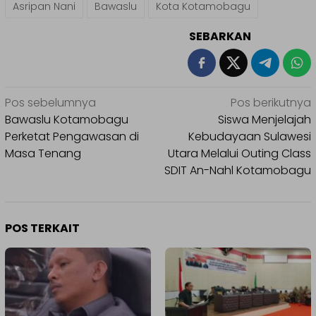
Asripan Nani
Bawaslu
Kota Kotamobagu
SEBARKAN
Navigasi
Pos sebelumnya
Pos berikutnya
pos
Bawaslu Kotamobagu
Siswa Menjelajah
Perketat Pengawasan di
Kebudayaan Sulawesi
Masa Tenang
Utara Melalui Outing Class
SDIT An-Nahl Kotamobagu
POS TERKAIT