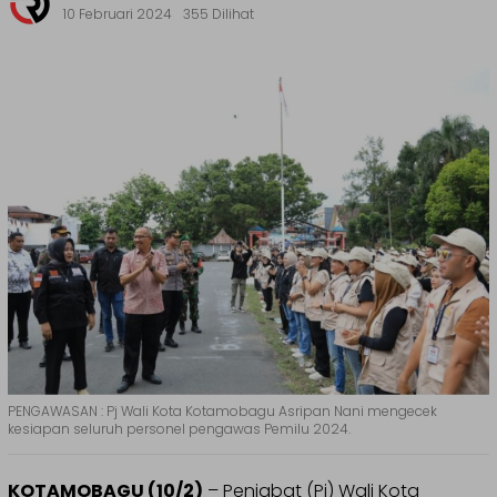
10 Februari 2024
355 Dilihat
PENGAWASAN : Pj Wali Kota Kotamobagu Asripan Nani mengecek
kesiapan seluruh personel pengawas Pemilu 2024.
KOTAMOBAGU (10/2)
– Penjabat (Pj) Wali Kota