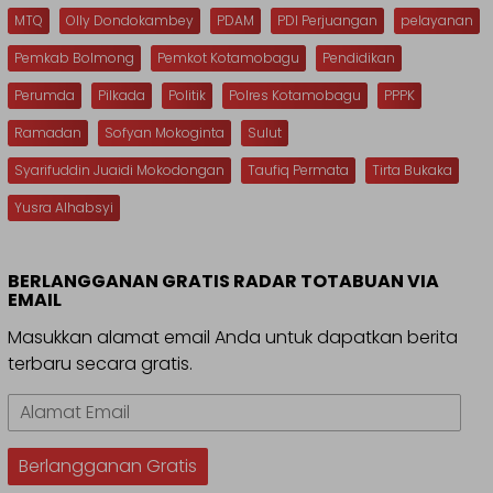
MTQ
Olly Dondokambey
PDAM
PDI Perjuangan
pelayanan
Pemkab Bolmong
Pemkot Kotamobagu
Pendidikan
Perumda
Pilkada
Politik
Polres Kotamobagu
PPPK
Ramadan
Sofyan Mokoginta
Sulut
Syarifuddin Juaidi Mokodongan
Taufiq Permata
Tirta Bukaka
Yusra Alhabsyi
BERLANGGANAN GRATIS RADAR TOTABUAN VIA
EMAIL
Masukkan alamat email Anda untuk dapatkan berita
terbaru secara gratis.
Alamat
Email
Berlangganan Gratis