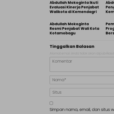
Abdullah Mokoginta Ikuti
Abd
Evaluasi Kinerja Penjabat
Pen
Walikota di Kemendagri
Kem
Abdullah Mokoginta
Pemk
Resmi Penjabat Wali Kota
Pro
Kotamobagu
Bers
Tinggalkan Balasan
Alamat email Anda tidak akan dipublikasi
Simpan nama, email, dan situs