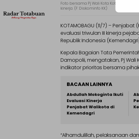
Foto bersama Pj Wali Kota Kotamobagu, As
kinerja. (F: Diskominfo KK)
KOTAMOBAGU (11/7) – Penjabat (P
evaluasi triwulan III kinerja pe
Republik Indonesia (Kemendagri), 
Kepala Bagaian Tata Pemerint
Damopolii, mengatakan, Pj Wal
indikator prioritas bersama pih
BACAAN LAINNYA
Abdullah Mokoginta Ikuti
Ab
Evaluasi Kinerja
Pe
Penjabat Walikota di
K
Kemendagri
“Alhamdulillah, pelaksanaan dan