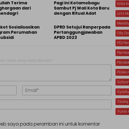
ullah Terima
Pagi Ini Kotamobagu
Kota 
ghargaan dari
Sambut Pj Wali Kota Baru
endagri
dengan Ritual Adat
Limi 
Meiddy
ot Sosialisasikan
DPRD Setujui Ranperpada
gram Perumahan
Pertanggungjawaban
Olly 
ubsidi
APBD 2023
PDI Pe
Pemka
kan.
Ruas yang wajib ditandai
*
Pendid
Polre
Sofya
Syarif
Taufiq
Yusra 
 web saya pada peramban ini untuk komentar