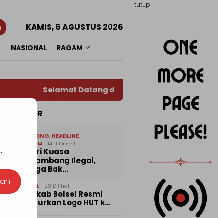
tutup
n
KAMIS, 6 AGUSTUS 2026
O
NASIONAL
RAGAM
Selamat Datang di Situs Warta RADAR TOTABU
TA POPULER
1
BOLMONG
,
HEADLINE
,
HUKRIM
1410 Dilihat
Diberi Kuasa
n
Menambang Ilegal,
Warga Bak…
nan
2
BOLSEL
23 Dilihat
Pemkab Bolsel Resmi
Luncurkan Logo HUT k…