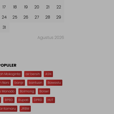
17
18
19
20
21
22
24
25
26
27
28
29
31
Agustus 2026
POPULER
ah Mokoginta
air bersih
ASN
n Nani
banjir
bantuan
Bawaslu
s Manado
Bolmong
Bolsel
BPBD
Bupati
DPRD
HUT
dar Kamaru
JRBM