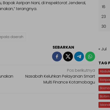
Bapak Asripan Nani, di Inspektorat Jenderal,
16
sanakan,” terangnya.
23
30
epala daerah
SEBARKAN
« Jul
TAG 
Pos berikutnya
Abdull
Gunakan
Nasabah Keluhkan Pelayanan Smart
Asripa
Multi Finance Kotamobagu
Bazna
Boltim
Iskan