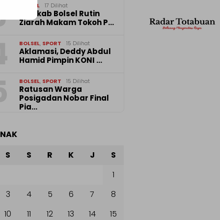
3
BOLSEL
17 Dilihat
Pemkab Bolsel Rutin
Ziarah Makam Tokoh P…
4
BOLSEL
,
SPORT
15 Dilihat
Aklamasi, Deddy Abdul
Hamid Pimpin KONI …
5
BOLSEL
,
SPORT
15 Dilihat
‎Ratusan Warga
Posigadan Nobar Final
Pia…
ANAK
S
S
R
K
J
S
1
3
4
5
6
7
8
10
11
12
13
14
15