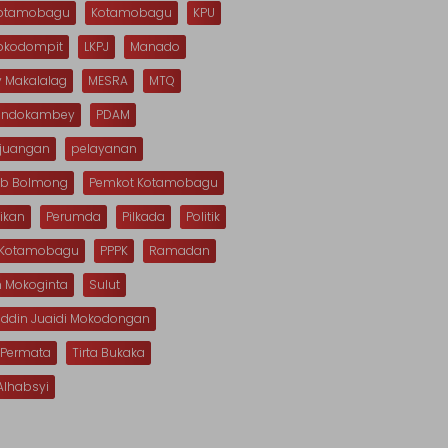
Kotamobagu
Kotamobagu
KPU
Mokodompit
LKPJ
Manado
 Makalalag
MESRA
MTQ
Dondokambey
PDAM
rjuangan
pelayanan
b Bolmong
Pemkot Kotamobagu
ikan
Perumda
Pilkada
Politik
s Kotamobagu
PPPK
Ramadan
n Mokoginta
Sulut
uddin Juaidi Mokodongan
 Permata
Tirta Bukaka
Alhabsyi