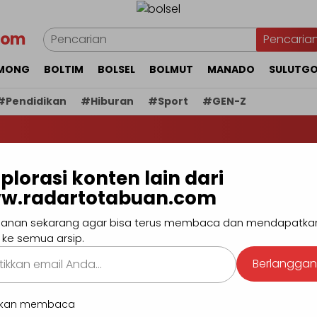
com
Pencaria
MONG
BOLTIM
BOLSEL
BOLMUT
MANADO
SULUTG
#Pendidikan
#Hiburan
#Sport
#GEN-Z
BERI
plorasi konten lain dari
ujian dari Kemendagri,
w.radartotabuan.com
sikan Capaian Program
anan sekarang agar bisa terus membaca dan mendapatka
 ke semua arsip.
kan
Berlangga
.
utkan membaca