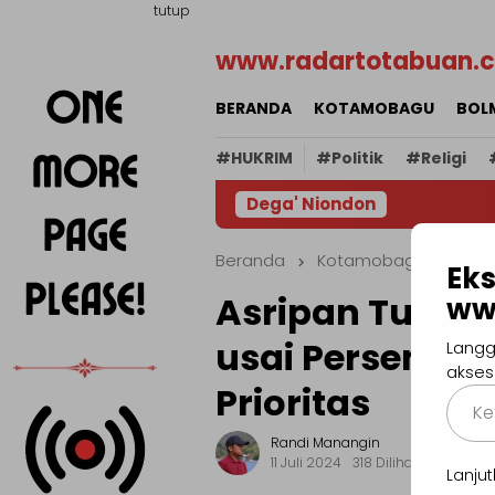
Loncat
tutup
ke
www.radartotabuan.
konten
BERANDA
KOTAMOBAGU
BOL
#HUKRIM
#Politik
#Religi
Dega' Niondon
Beranda
Kotamobagu
Eks
Asripan Tuai P
ww
usai Persenta
Langg
akses
Prioritas
Ketik
email
Randi Manangin
Anda..
11 Juli 2024
318 Dilihat
Lanj