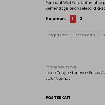
Penjabat Wali Kota Kotamobagu, 
Kemendagri, telah selesai dilak
Halaman:
1
2
Asripan Nani
Kemendagri
k
Navigasi
Pos sebelumnya
pos
Jalan Tungoi-Tanoyan Putus, 
Jalur Alternatif
POS TERKAIT