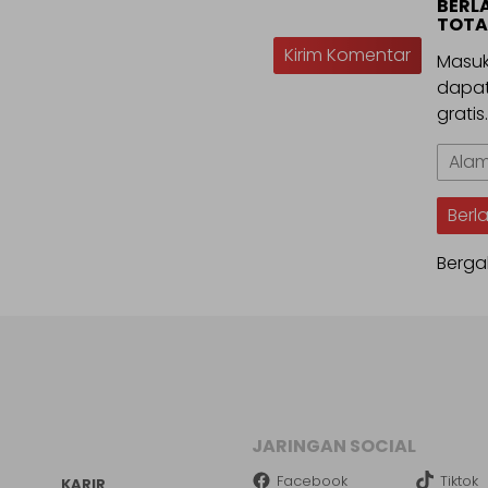
BERL
TOTA
Masuk
dapat
gratis
Alama
Email
Berl
Berga
JARINGAN SOCIAL
Facebook
Tiktok
KARIR