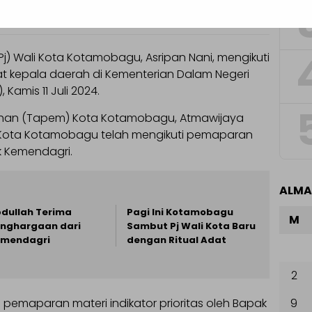
ripan Nani, dan jajaran Kemendagri, usai mengikuti evaluasi
j) Wali Kota Kotamobagu, Asripan Nani, mengikuti
jabat kepala daerah di Kementerian Dalam Negeri
Kamis 11 Juli 2024.
ahan (Tapem) Kota Kotamobagu, Atmawijaya
i Kota Kotamobagu telah mengikuti pemaparan
ak Kemendagri.
ALM
dullah Terima
Pagi Ini Kotamobagu
M
nghargaan dari
Sambut Pj Wali Kota Baru
emendagri
dengan Ritual Adat
2
9
 pemaparan materi indikator prioritas oleh Bapak