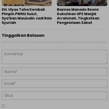
KH. Ulyas Taha Kembali
Baznas Manado Resmi
Pimpin PWNU Sulut,
Kukuhkan UPZ Masjid
Sya’ban Mauludin Jadi Rais
Arrahmah, Tingkatkan
Syuriah
Pengelolaan Zakat
Tinggalkan Balasan
Alamat email Anda tidak akan dipublikasikan.
Ruas yang wajib ditandai
*