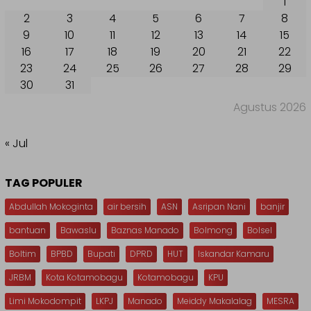
1
2
3
4
5
6
7
8
9
10
11
12
13
14
15
16
17
18
19
20
21
22
23
24
25
26
27
28
29
30
31
Agustus 2026
« Jul
TAG POPULER
Abdullah Mokoginta
air bersih
ASN
Asripan Nani
banjir
bantuan
Bawaslu
Baznas Manado
Bolmong
Bolsel
Boltim
BPBD
Bupati
DPRD
HUT
Iskandar Kamaru
JRBM
Kota Kotamobagu
Kotamobagu
KPU
Limi Mokodompit
LKPJ
Manado
Meiddy Makalalag
MESRA