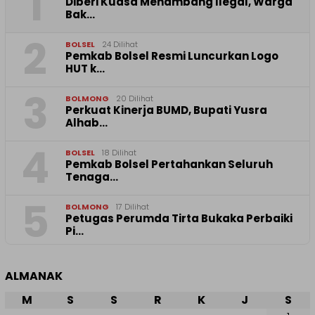
1
Diberi Kuasa Menambang Ilegal, Warga
Bak…
2
BOLSEL
24 Dilihat
Pemkab Bolsel Resmi Luncurkan Logo
HUT k…
3
BOLMONG
20 Dilihat
Perkuat Kinerja BUMD, Bupati Yusra
Alhab…
4
BOLSEL
18 Dilihat
Pemkab Bolsel Pertahankan Seluruh
Tenaga…
5
BOLMONG
17 Dilihat
Petugas Perumda Tirta Bukaka Perbaiki
Pi…
ALMANAK
M
S
S
R
K
J
S