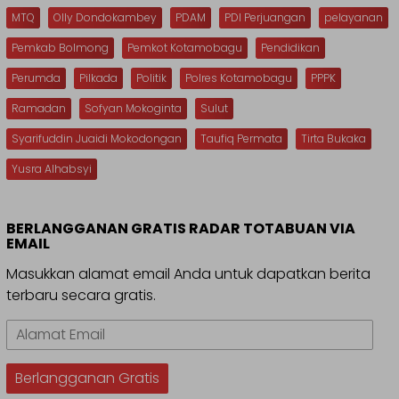
MTQ
Olly Dondokambey
PDAM
PDI Perjuangan
pelayanan
Pemkab Bolmong
Pemkot Kotamobagu
Pendidikan
Perumda
Pilkada
Politik
Polres Kotamobagu
PPPK
Ramadan
Sofyan Mokoginta
Sulut
Syarifuddin Juaidi Mokodongan
Taufiq Permata
Tirta Bukaka
Yusra Alhabsyi
BERLANGGANAN GRATIS RADAR TOTABUAN VIA
EMAIL
Masukkan alamat email Anda untuk dapatkan berita
terbaru secara gratis.
Alamat
Email
Berlangganan Gratis