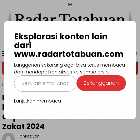
Loncat
ke
konten
Eksplorasi konten lain
dari
Menu
www.radartotabuan.com
www.radartotabuan.com
Mobile
Langganan sekarang agar bisa terus membaca
Dega' Niondon
Selamat Datang di 
dan mendapatkan akses ke semua arsip.
Ketikkan
Berlangganan
Beranda
Manado
email
Anda...
BAZNAS Kota Manado Raih
Lanjutkan membaca
Penghargaan Nasional Berkat
Capaian Skor Stabil dalam Indeks
Zakat 2024
Tanfidziyah