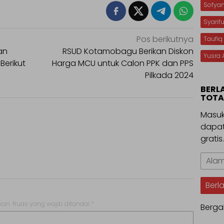
Sofya
Syarif
Pos berikutnya
Taufiq
an
RSUD Kotamobagu Berikan Diskon
Yusra 
 Berikut
Harga MCU untuk Calon PPK dan PPS
Pilkada 2024
BERL
TOTA
Masuk
dapat
gratis
Alama
Email
Berl
kan.
Ruas yang wajib ditandai
*
Berga