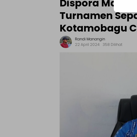
Dispora Matan
Turnamen Sepa
Kotamobagu C
Randi Manangin
22 April 2024
358 Dilihat