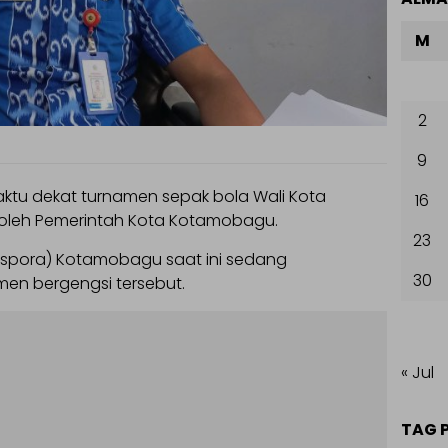
M
2
9
tu dekat turnamen sepak bola Wali Kota
16
oleh Pemerintah Kota Kotamobagu.
23
spora) Kotamobagu saat ini sedang
30
en bergengsi tersebut.
« Jul
TAG 