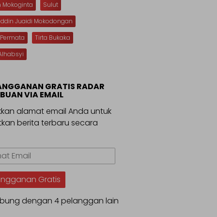
n Mokoginta
Sulut
uddin Juaidi Mokodongan
 Permata
Tirta Bukaka
Alhabsyi
ANGGANAN GRATIS RADAR
BUAN VIA EMAIL
kan alamat email Anda untuk
kan berita terbaru secara
.
t
angganan Gratis
bung dengan 4 pelanggan lain