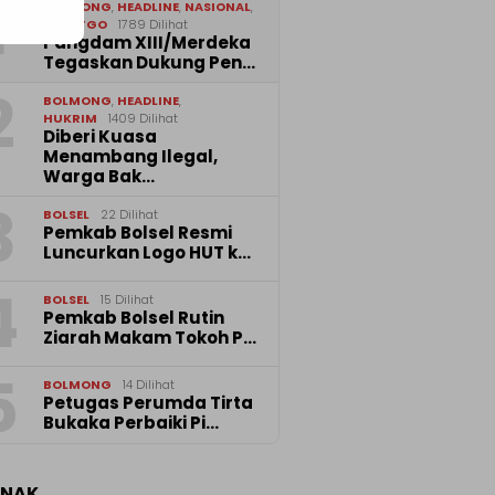
1
BOLMONG
,
HEADLINE
,
NASIONAL
,
SULUTGO
1789 Dilihat
Pangdam XIII/Merdeka
Tegaskan Dukung Pen…
2
BOLMONG
,
HEADLINE
,
HUKRIM
1409 Dilihat
Diberi Kuasa
Menambang Ilegal,
Warga Bak…
3
BOLSEL
22 Dilihat
Pemkab Bolsel Resmi
Luncurkan Logo HUT k…
4
BOLSEL
15 Dilihat
Pemkab Bolsel Rutin
Ziarah Makam Tokoh P…
5
BOLMONG
14 Dilihat
Petugas Perumda Tirta
Bukaka Perbaiki Pi…
ANAK