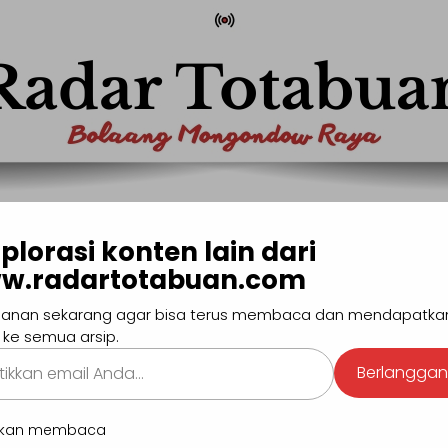
com
Pencaria
plorasi konten lain dari
w.radartotabuan.com
MONG
BOLTIM
BOLSEL
BOLMUT
MANADO
SULUTG
anan sekarang agar bisa terus membaca dan mendapatka
#Pendidikan
#Hiburan
#Sport
#GEN-Z
 ke semua arsip.
kan
Selamat Dat
Berlangga
.
BERI
utkan membaca