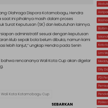
Abdull
Asripa
idang Olahraga Dispora Kotamobagu, Hendra
aat ini pihaknya masih dalam proses
Bazna
uk Surat Keputusan (SK) dan kebutuhan lainnya.
Boltim
siapan administratif sesuai dengan keputusan
Iskan
aran klub sepak bola belum dibuka, namun kami
Kota 
si lebih lanjut,” ungkap Hendra pada Senin
Limi 
an bahwa rencananya Wali Kota Cup akan digelar
Meiddy
g.
Olly 
PDI Pe
Pemka
Wali Kota Kotamobagu Cup
Pendid
Polre
SEBARKAN