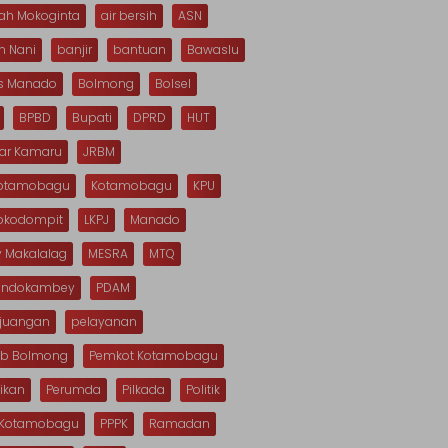
ah Mokoginta
air bersih
ASN
n Nani
banjir
bantuan
Bawaslu
s Manado
Bolmong
Bolsel
BPBD
Bupati
DPRD
HUT
dar Kamaru
JRBM
Kotamobagu
Kotamobagu
KPU
Mokodompit
LKPJ
Manado
 Makalalag
MESRA
MTQ
Dondokambey
PDAM
rjuangan
pelayanan
b Bolmong
Pemkot Kotamobagu
ikan
Perumda
Pilkada
Politik
s Kotamobagu
PPPK
Ramadan