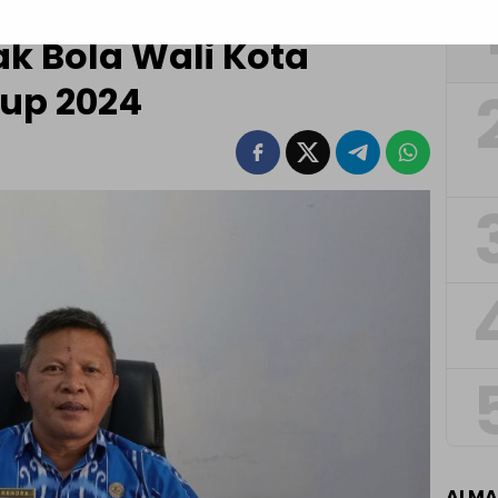
gkan Persiapan
k Bola Wali Kota
up 2024
ALM