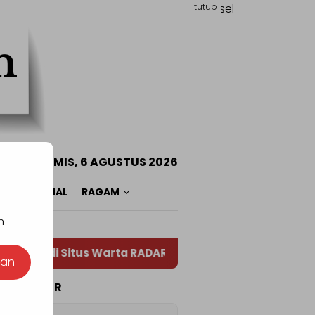
tutup
n
KAMIS, 6 AGUSTUS 2026
O
NASIONAL
RAGAM
n
ang di Situs Warta RADAR TOTABUAN, Referensi Utam
nan
TA POPULER