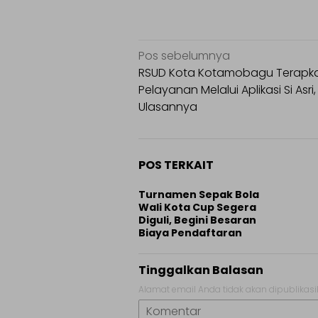
Navigasi
Pos sebelumnya
pos
RSUD Kota Kotamobagu Terapk
Pelayanan Melalui Aplikasi Si Asri,
Ulasannya
POS TERKAIT
Turnamen Sepak Bola
Wali Kota Cup Segera
Diguli, Begini Besaran
Biaya Pendaftaran
Tinggalkan Balasan
Alamat email Anda tidak akan dipublikasi