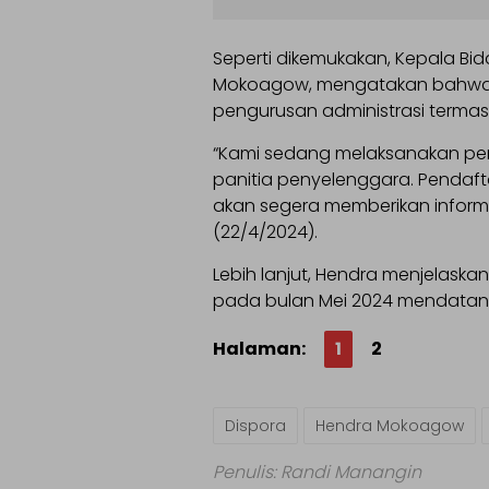
Seperti dikemukakan, Kepala B
Mokoagow, mengatakan bahwa s
pengurusan administrasi termas
“Kami sedang melaksanakan per
panitia penyelenggara. Pendaft
akan segera memberikan informa
(22/4/2024).
Lebih lanjut, Hendra menjelask
pada bulan Mei 2024 mendatan
Halaman:
1
2
Dispora
Hendra Mokoagow
Penulis: Randi Manangin