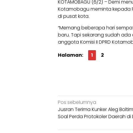
KOTAMOBAGU (6/2) – Demi menu
Kotamobagu meminta kepada Pem
di pusat kota.
“Memang beberapa hari sempat
baru. Tapi sekarang sudah ada di
anggota Komisi II DPRD Kotamob
Halaman:
1
2
Navigasi
Pos sebelumnya
pos
Jusran Terima Kunker Aleg Bolti
Soal Perda Protokoler Daerah di