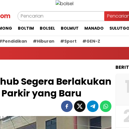
com
Pencaria
MONG
BOLTIM
BOLSEL
BOLMUT
MANADO
SULUTG
#Pendidikan
#Hiburan
#Sport
#GEN-Z
BERI
shub Segera Berlakukan
 Parkir yang Baru