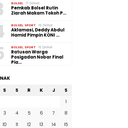
3
BOLSEL
17 Dilihat
Pemkab Bolsel Rutin
Ziarah Makam Tokoh P…
4
BOLSEL
,
SPORT
16 Dilihat
Aklamasi, Deddy Abdul
Hamid Pimpin KONI …
5
BOLSEL
,
SPORT
15 Dilihat
‎Ratusan Warga
Posigadan Nobar Final
Pia…
ANAK
S
S
R
K
J
S
1
3
4
5
6
7
8
10
11
12
13
14
15