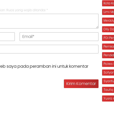
Kota 
kan.
Ruas yang wajib ditandai
*
Limi 
Meiddy
Olly 
PDI Pe
Pemka
Pendid
Polre
 web saya pada peramban ini untuk komentar
Sofya
Syarif
Taufiq
Yusra 