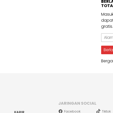
BERL
TOTA
Masuk
dapat
gratis
Alama
Email
Berl
Berga
JARINGAN SOCIAL
Facebook
Tiktok
KARIR