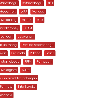
Kotamobagu
Kotamobagu
KPU
Mokodompit
LKPJ
Manado
 Makalalag
MESRA
MTQ
Dondokambey
PDAM
rjuangan
pelayanan
b Bolmong
Pemkot Kotamobagu
ikan
Perumda
Pilkada
Politik
s Kotamobagu
PPPK
Ramadan
n Mokoginta
Sulut
uddin Juaidi Mokodongan
 Permata
Tirta Bukaka
Alhabsyi