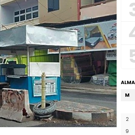
ALM
M
2
9