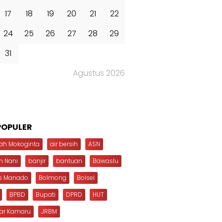
17
18
19
20
21
22
24
25
26
27
28
29
31
Agustus 2026
POPULER
ah Mokoginta
air bersih
ASN
n Nani
banjir
bantuan
Bawaslu
s Manado
Bolmong
Bolsel
BPBD
Bupati
DPRD
HUT
dar Kamaru
JRBM