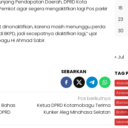
njang Pendapatan Daerah, DPRD Kota
16
kot agar segera mengaktifkan lagi Pos parkir
23
 dinonaktifkan, karena masih menunggu perda
30
 BKPD, jadi secepatnya diaktifkan lagi,” ujar
agu Hi Ahmad Sabir.
« Jul
SEBARKAN
TAG 
Abdull
Asripa
Pos berikutnya
Bazna
m Bahas
Ketua DPRD Kotamobagu Terima
 DPRD
Kunker Aleg Minahasa Selatan
Boltim
Iskan