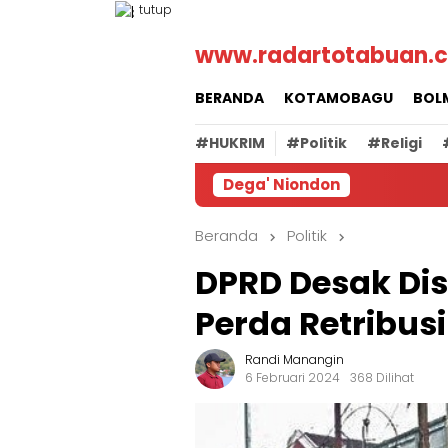
Loncat
tutup
ke
www.radartotabuan.
konten
BERANDA
KOTAMOBAGU
BOL
#HUKRIM
#Politik
#Religi
Dega' Niondon
Beranda
Politik
DPRD Desak Di
Perda Retribusi
Randi Manangin
6 Februari 2024
368 Dilihat