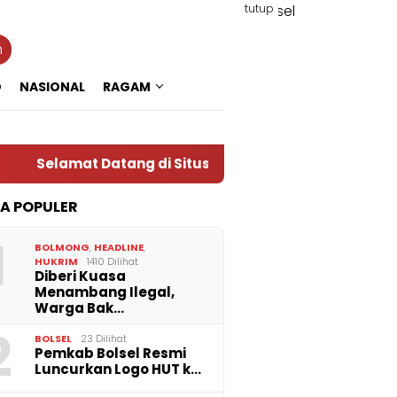
tutup
n
O
NASIONAL
RAGAM
Selamat Datang di Situs Warta RADAR TOTABUAN, Re
TA POPULER
1
BOLMONG
,
HEADLINE
,
HUKRIM
1410 Dilihat
Diberi Kuasa
Menambang Ilegal,
Warga Bak…
2
BOLSEL
23 Dilihat
Pemkab Bolsel Resmi
Luncurkan Logo HUT k…