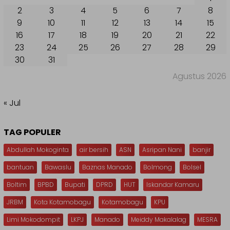
2
3
4
5
6
7
8
9
10
11
12
13
14
15
16
17
18
19
20
21
22
23
24
25
26
27
28
29
30
31
Agustus 2026
« Jul
TAG POPULER
Abdullah Mokoginta
air bersih
ASN
Asripan Nani
banjir
bantuan
Bawaslu
Baznas Manado
Bolmong
Bolsel
Boltim
BPBD
Bupati
DPRD
HUT
Iskandar Kamaru
JRBM
Kota Kotamobagu
Kotamobagu
KPU
Limi Mokodompit
LKPJ
Manado
Meiddy Makalalag
MESRA