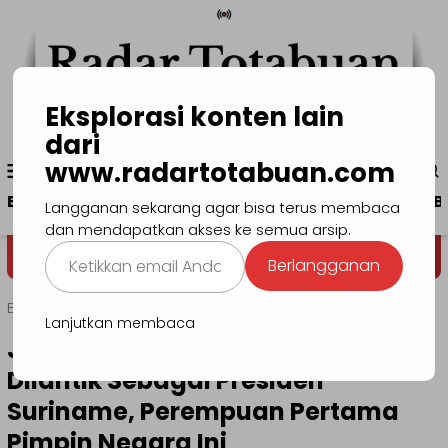
Loncat
ke
konten
Eksplorasi konten lain
dari
Menu
www.radartotabuan.com
www.radartotabuan.com
Mobile
Beranda
Kotamobagu
Bolmong
Boltim
B
Langganan sekarang agar bisa terus membaca
dan mendapatkan akses ke semua arsip.
Ketikkan
Dega' Niondon
Selamat Datang 
Berlangganan
email
Anda...
Beranda
Politik
Lanjutkan membaca
Jennifer Geerlings-Simons Resmi
Dilantik Sebagai Presiden
Suriname, Perempuan Pertama
Pimpin Negara Ini