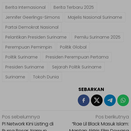
Berita Internasional
Berita Terbaru 2025
Jennifer Geerlings-Simons
Majelis Nasional Suriname
Partai Demokrat Nasional
Pelantikan Presiden Suriname
Pemilu Suriname 2025
Perempuan Pemimpin
Politik Global
Politik Suriname
Presiden Perempuan Pertama
Presiden Suriname
Sejarah Politik Suriname
Suriname
Tokoh Dunia
SEBARKAN
Navigasi
Pos sebelumnya
Pos berikutnya
pos
PI Network Kini Listing di
“Rae Lil Black Masuk Islam:
Bursa Besar, Namun
Mantan Aktris Film Dewasa