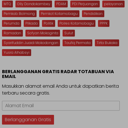
MTQ
Olly Dondokambey
PDAM
PDI Perjuangan
pelayanan
Pemkab Bolmong
Pemkot Kotamobagu
Pendidikan
Perumda
Pilkada
Politik
Polres Kotamobagu
PPPK
Ramadan
Sofyan Mokoginta
Sulut
Syarifuddin Juaidi Mokodongan
Taufiq Permata
Tirta Bukaka
Yusra Alhabsyi
BERLANGGANAN GRATIS RADAR TOTABUAN VIA
EMAIL
Masukkan alamat email Anda untuk dapatkan berita
terbaru secara gratis.
Alamat
Email
Berlangganan Gratis