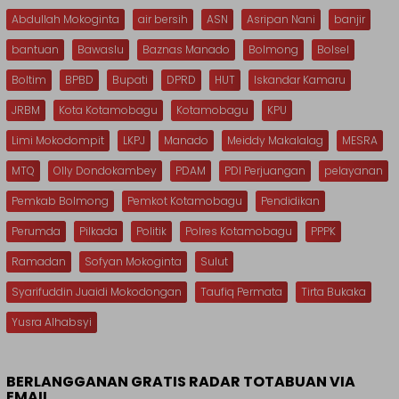
Abdullah Mokoginta
air bersih
ASN
Asripan Nani
banjir
bantuan
Bawaslu
Baznas Manado
Bolmong
Bolsel
Boltim
BPBD
Bupati
DPRD
HUT
Iskandar Kamaru
JRBM
Kota Kotamobagu
Kotamobagu
KPU
Limi Mokodompit
LKPJ
Manado
Meiddy Makalalag
MESRA
MTQ
Olly Dondokambey
PDAM
PDI Perjuangan
pelayanan
Pemkab Bolmong
Pemkot Kotamobagu
Pendidikan
Perumda
Pilkada
Politik
Polres Kotamobagu
PPPK
Ramadan
Sofyan Mokoginta
Sulut
Syarifuddin Juaidi Mokodongan
Taufiq Permata
Tirta Bukaka
Yusra Alhabsyi
BERLANGGANAN GRATIS RADAR TOTABUAN VIA
EMAIL