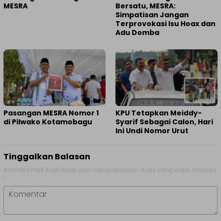
MESRA
Bersatu, MESRA:
Simpatisan Jangan
Terprovokasi Isu Hoax dan
Adu Domba
Pasangan MESRA Nomor 1
KPU Tetapkan Meiddy-
di Pilwako Kotamobagu
Syarif Sebagai Calon, Hari
Ini Undi Nomor Urut
Tinggalkan Balasan
Alamat email Anda tidak akan dipublikasikan.
Ruas yang wajib ditandai
*