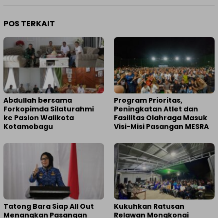
POS TERKAIT
Abdullah bersama
Program Prioritas,
Forkopimda Silaturahmi
Peningkatan Atlet dan
ke Paslon Walikota
Fasilitas Olahraga Masuk
Kotamobagu
Visi-Misi Pasangan MESRA
Tatong Bara Siap All Out
Kukuhkan Ratusan
Menangkan Pasangan
Relawan Mongkonai