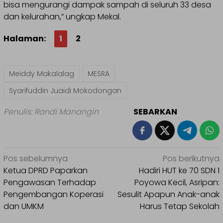
bisa mengurangi dampak sampah di seluruh 33 desa
dan kelurahan,” ungkap Mekal.
Halaman:
1
2
Meiddy Makalalag
MESRA
Syarifuddin Juaidi Mokodongan
Penulis: Randi Manangin
SEBARKAN
Navigasi
Pos sebelumnya
Pos berikutnya
pos
Ketua DPRD Paparkan
Hadiri HUT ke 70 SDN 1
Pengawasan Terhadap
Poyowa Kecil, Asripan:
Pengembangan Koperasi
Sesulit Apapun Anak-anak
dan UMKM
Harus Tetap Sekolah