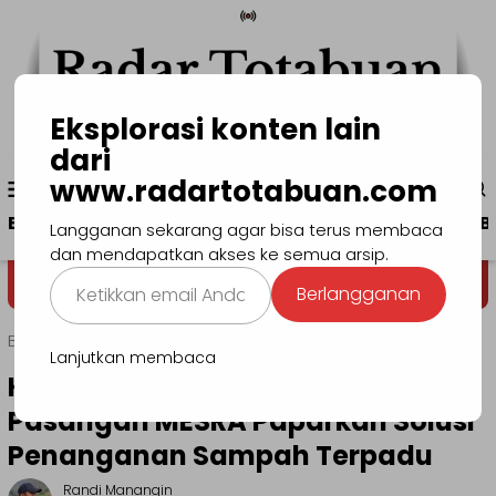
Loncat
ke
konten
Eksplorasi konten lain
dari
Menu
www.radartotabuan.com
www.radartotabuan.com
Mobile
Beranda
Kotamobagu
Bolmong
Boltim
B
Langganan sekarang agar bisa terus membaca
dan mendapatkan akses ke semua arsip.
Ketikkan
Dega' Niondon
Selamat Datang
Berlangganan
email
Anda...
Beranda
Headline
Lanjutkan membaca
Kuasai Panggung Debat Pertama,
Pasangan MESRA Paparkan Solusi
Penanganan Sampah Terpadu
Randi Manangin