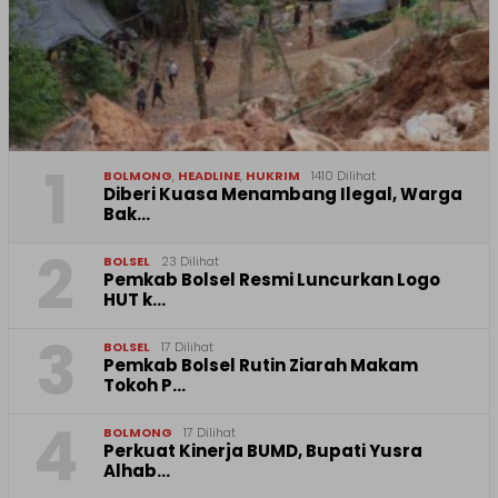
1
BOLMONG
,
HEADLINE
,
HUKRIM
1410 Dilihat
Diberi Kuasa Menambang Ilegal, Warga
Bak…
2
BOLSEL
23 Dilihat
Pemkab Bolsel Resmi Luncurkan Logo
HUT k…
3
BOLSEL
17 Dilihat
Pemkab Bolsel Rutin Ziarah Makam
Tokoh P…
4
BOLMONG
17 Dilihat
Perkuat Kinerja BUMD, Bupati Yusra
Alhab…