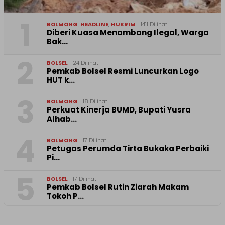
1
BOLMONG
,
HEADLINE
,
HUKRIM
1411 Dilihat
Diberi Kuasa Menambang Ilegal, Warga
Bak…
2
BOLSEL
24 Dilihat
Pemkab Bolsel Resmi Luncurkan Logo
HUT k…
3
BOLMONG
18 Dilihat
Perkuat Kinerja BUMD, Bupati Yusra
Alhab…
4
BOLMONG
17 Dilihat
Petugas Perumda Tirta Bukaka Perbaiki
Pi…
5
BOLSEL
17 Dilihat
Pemkab Bolsel Rutin Ziarah Makam
Tokoh P…