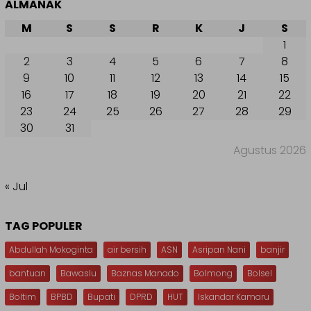
ALMANAK
M
S
S
R
K
J
S
1
2
3
4
5
6
7
8
9
10
11
12
13
14
15
16
17
18
19
20
21
22
23
24
25
26
27
28
29
30
31
Agustus 2026
« Jul
TAG POPULER
Abdullah Mokoginta
air bersih
ASN
Asripan Nani
banjir
bantuan
Bawaslu
Baznas Manado
Bolmong
Bolsel
Boltim
BPBD
Bupati
DPRD
HUT
Iskandar Kamaru