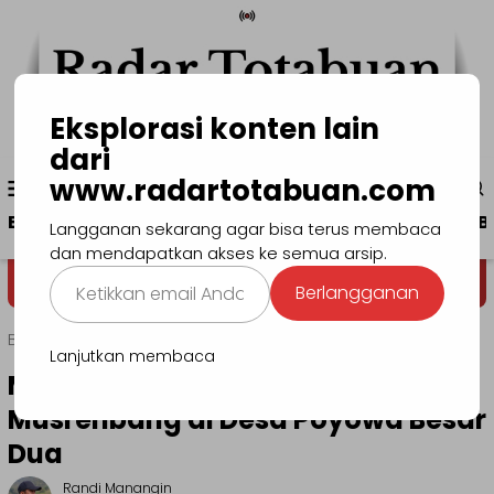
Loncat
ke
konten
Eksplorasi konten lain
dari
Menu
www.radartotabuan.com
www.radartotabuan.com
Mobile
Beranda
Kotamobagu
Bolmong
Boltim
B
Langganan sekarang agar bisa terus membaca
dan mendapatkan akses ke semua arsip.
Ketikkan
Dega' Niondon
Selamat Data
Berlangganan
email
Anda...
Beranda
Politik
Lanjutkan membaca
Meiddy Makalalag Hadiri
Musrenbang di Desa Poyowa Besar
Dua
Randi Manangin