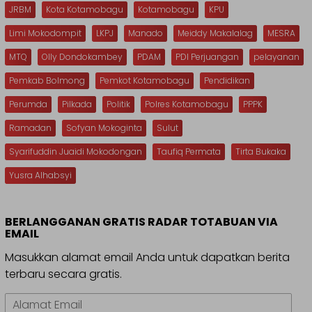
JRBM
Kota Kotamobagu
Kotamobagu
KPU
Limi Mokodompit
LKPJ
Manado
Meiddy Makalalag
MESRA
MTQ
Olly Dondokambey
PDAM
PDI Perjuangan
pelayanan
Pemkab Bolmong
Pemkot Kotamobagu
Pendidikan
Perumda
Pilkada
Politik
Polres Kotamobagu
PPPK
Ramadan
Sofyan Mokoginta
Sulut
Syarifuddin Juaidi Mokodongan
Taufiq Permata
Tirta Bukaka
Yusra Alhabsyi
BERLANGGANAN GRATIS RADAR TOTABUAN VIA
EMAIL
Masukkan alamat email Anda untuk dapatkan berita
terbaru secara gratis.
Alamat