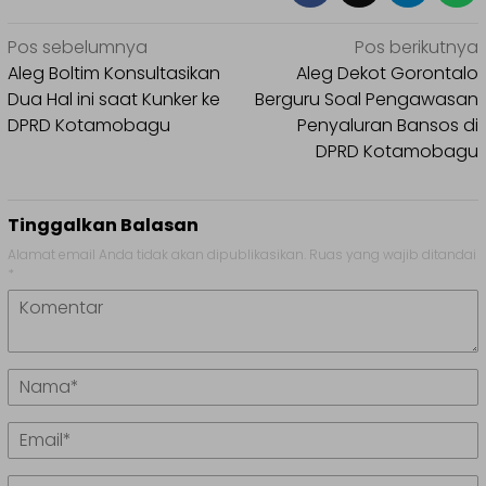
Navigasi
Pos sebelumnya
Pos berikutnya
pos
Aleg Boltim Konsultasikan
Aleg Dekot Gorontalo
Dua Hal ini saat Kunker ke
Berguru Soal Pengawasan
DPRD Kotamobagu
Penyaluran Bansos di
DPRD Kotamobagu
Tinggalkan Balasan
Alamat email Anda tidak akan dipublikasikan.
Ruas yang wajib ditandai
*