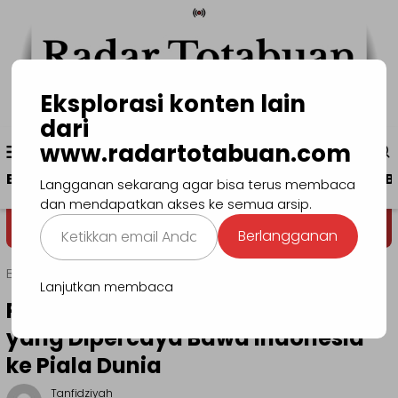
Loncat
ke
konten
Eksplorasi konten lain
dari
Menu
www.radartotabuan.com
www.radartotabuan.com
Mobile
Beranda
Kotamobagu
Bolmong
Boltim
B
Langganan sekarang agar bisa terus membaca
dan mendapatkan akses ke semua arsip.
Ketikkan
Dega' Niondon
Selamat Datang di 
Berlangganan
email
Anda...
Beranda
Nasional
Lanjutkan membaca
Patrick Kluivert: Sang Legenda
yang Dipercaya Bawa Indonesia
ke Piala Dunia
Tanfidziyah