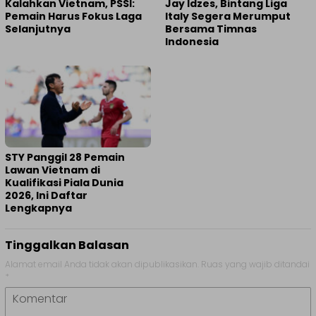
Kalahkan Vietnam, PSSI:
Jay Idzes, Bintang Liga
Pemain Harus Fokus Laga
Italy Segera Merumput
Selanjutnya
Bersama Timnas
Indonesia
STY Panggil 28 Pemain
Lawan Vietnam di
Kualifikasi Piala Dunia
2026, Ini Daftar
Lengkapnya
Tinggalkan Balasan
Alamat email Anda tidak akan dipublikasikan.
Ruas yang wajib ditandai
*