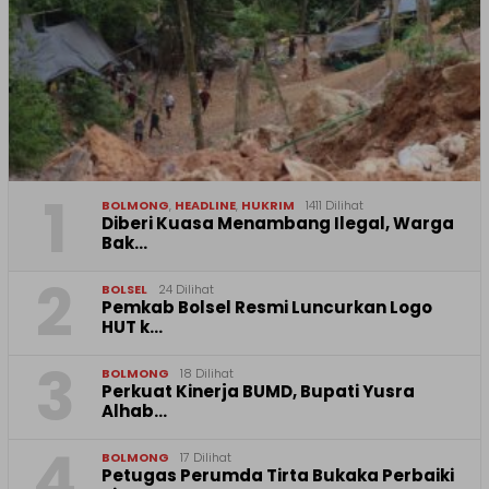
1
BOLMONG
,
HEADLINE
,
HUKRIM
1411 Dilihat
Diberi Kuasa Menambang Ilegal, Warga
Bak…
2
BOLSEL
24 Dilihat
Pemkab Bolsel Resmi Luncurkan Logo
HUT k…
3
BOLMONG
18 Dilihat
Perkuat Kinerja BUMD, Bupati Yusra
Alhab…
4
BOLMONG
17 Dilihat
Petugas Perumda Tirta Bukaka Perbaiki