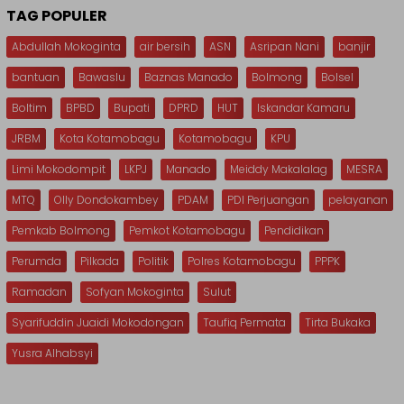
TAG POPULER
Abdullah Mokoginta
air bersih
ASN
Asripan Nani
banjir
bantuan
Bawaslu
Baznas Manado
Bolmong
Bolsel
Boltim
BPBD
Bupati
DPRD
HUT
Iskandar Kamaru
JRBM
Kota Kotamobagu
Kotamobagu
KPU
Limi Mokodompit
LKPJ
Manado
Meiddy Makalalag
MESRA
MTQ
Olly Dondokambey
PDAM
PDI Perjuangan
pelayanan
Pemkab Bolmong
Pemkot Kotamobagu
Pendidikan
Perumda
Pilkada
Politik
Polres Kotamobagu
PPPK
Ramadan
Sofyan Mokoginta
Sulut
Syarifuddin Juaidi Mokodongan
Taufiq Permata
Tirta Bukaka
Yusra Alhabsyi