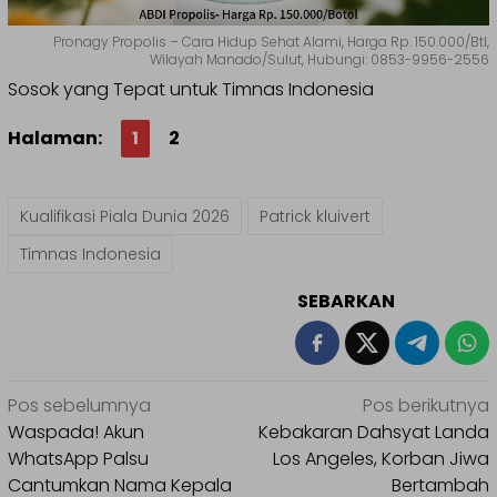
Pronagy Propolis – Cara Hidup Sehat Alami, Harga Rp. 150.000/Btl,
Wilayah Manado/Sulut, Hubungi: 0853-9956-2556
Sosok yang Tepat untuk Timnas Indonesia
Halaman:
1
2
Kualifikasi Piala Dunia 2026
Patrick kluivert
Timnas Indonesia
SEBARKAN
Navigasi
Pos sebelumnya
Pos berikutnya
pos
Waspada! Akun
Kebakaran Dahsyat Landa
WhatsApp Palsu
Los Angeles, Korban Jiwa
Cantumkan Nama Kepala
Bertambah