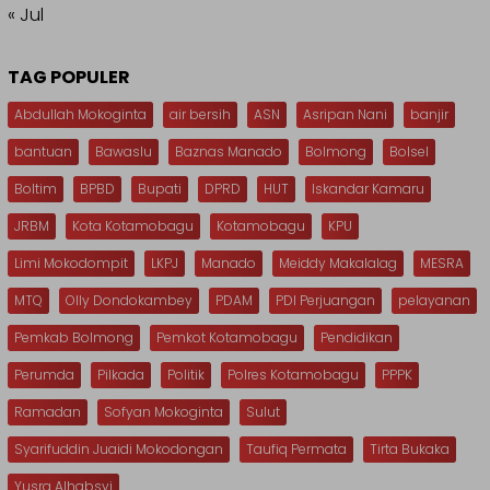
« Jul
TAG POPULER
Abdullah Mokoginta
air bersih
ASN
Asripan Nani
banjir
bantuan
Bawaslu
Baznas Manado
Bolmong
Bolsel
Boltim
BPBD
Bupati
DPRD
HUT
Iskandar Kamaru
JRBM
Kota Kotamobagu
Kotamobagu
KPU
Limi Mokodompit
LKPJ
Manado
Meiddy Makalalag
MESRA
MTQ
Olly Dondokambey
PDAM
PDI Perjuangan
pelayanan
Pemkab Bolmong
Pemkot Kotamobagu
Pendidikan
Perumda
Pilkada
Politik
Polres Kotamobagu
PPPK
Ramadan
Sofyan Mokoginta
Sulut
Syarifuddin Juaidi Mokodongan
Taufiq Permata
Tirta Bukaka
Yusra Alhabsyi