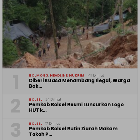
1
BOLMONG
,
HEADLINE
,
HUKRIM
1411 Dilihat
Diberi Kuasa Menambang Ilegal, Warga
Bak…
2
BOLSEL
24 Dilihat
Pemkab Bolsel Resmi Luncurkan Logo
HUT k…
3
BOLSEL
17 Dilihat
Pemkab Bolsel Rutin Ziarah Makam
Tokoh P…