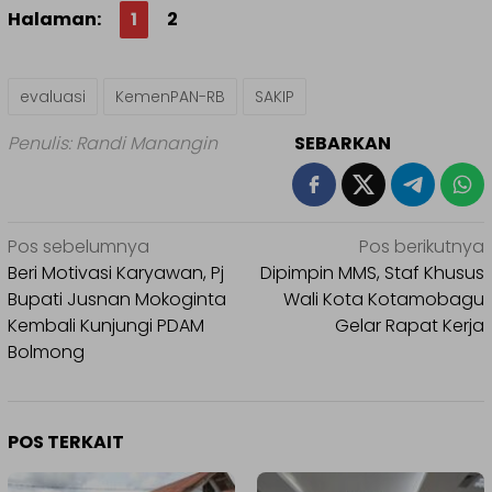
Halaman:
1
2
evaluasi
KemenPAN-RB
SAKIP
Penulis: Randi Manangin
SEBARKAN
Navigasi
Pos sebelumnya
Pos berikutnya
pos
Beri Motivasi Karyawan, Pj
Dipimpin MMS, Staf Khusus
Bupati Jusnan Mokoginta
Wali Kota Kotamobagu
Kembali Kunjungi PDAM
Gelar Rapat Kerja
Bolmong
POS TERKAIT