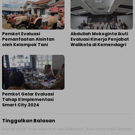
Pemkot Evaluasi
Abdullah Mokoginta Ikuti
Pemanfaatan Alsintan
Evaluasi Kinerja Penjabat
oleh Kelompok Tani
Walikota di Kemendagri
Pemkot Gelar Evaluasi
Tahap II Implementasi
Smart City 2024
Tinggalkan Balasan
Alamat email Anda tidak akan dipublikasikan.
Ruas yang wajib ditandai
*