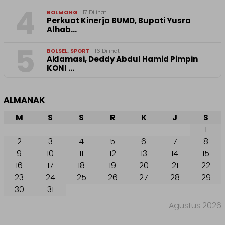
4
BOLMONG
17 Dilihat
Perkuat Kinerja BUMD, Bupati Yusra
Alhab…
5
BOLSEL
,
SPORT
16 Dilihat
Aklamasi, Deddy Abdul Hamid Pimpin
KONI …
ALMANAK
M
S
S
R
K
J
S
1
2
3
4
5
6
7
8
9
10
11
12
13
14
15
16
17
18
19
20
21
22
23
24
25
26
27
28
29
30
31
Agustus 2026