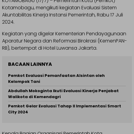
KOTAMOBAGU (17/7) – Pemerintah Kota (Pemkot)
Kotamobagu, mengikuti kegiatan Evaluasi Sistem
Akuntabilitas Kinerja Instansi Pemerintah, Rabu 17 Juli
2024.
Kegiatan yang digelar Kementerian Pendayagunaan
Aparatur Negara dan Reformasi Birokrasi (KemenPAN-
RB), bertempat di Hotel Luwansa Jakarta.
BACAAN LAINNYA
Pemkot Evaluasi Pemanfaatan Alsintan oleh
Kelompok Tani
Abdullah Mokoginta Ikuti Evaluasi Kinerja Penjabat
Walikota di Kemendagri
Pemkot Gelar Evaluasi Tahap II Implementasi Smart
City 2024
Kepala Bagian Organisasi Pemerintah Kota