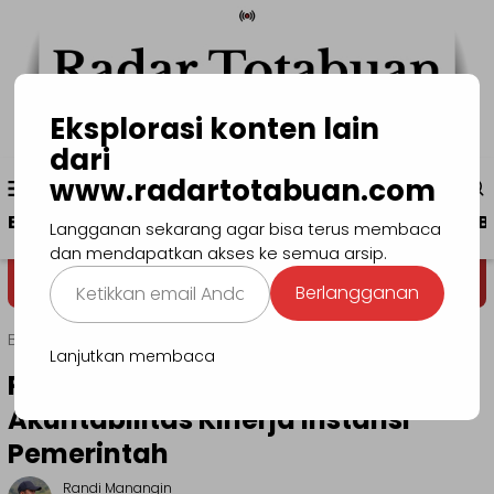
Loncat
ke
konten
Eksplorasi konten lain
dari
Menu
www.radartotabuan.com
www.radartotabuan.com
Mobile
Beranda
Kotamobagu
Bolmong
Boltim
B
Langganan sekarang agar bisa terus membaca
dan mendapatkan akses ke semua arsip.
Ketikkan
Dega' Niondon
Selamat Datang
Berlangganan
email
Anda...
Beranda
Kotamobagu
Lanjutkan membaca
Pemkot Ikuti Evaluasi Sistem
Akuntabilitas Kinerja Instansi
Pemerintah
Randi Manangin