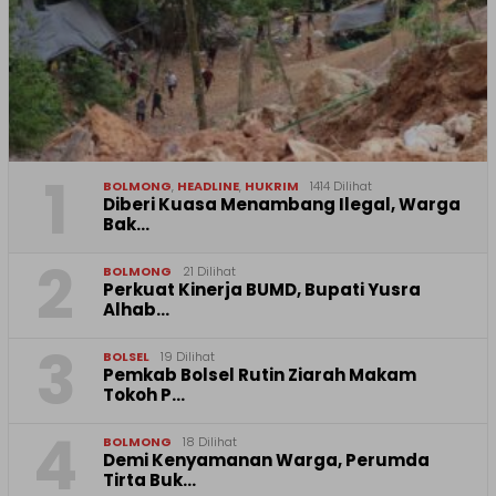
1
BOLMONG
,
HEADLINE
,
HUKRIM
1414 Dilihat
Diberi Kuasa Menambang Ilegal, Warga
Bak…
2
BOLMONG
21 Dilihat
Perkuat Kinerja BUMD, Bupati Yusra
Alhab…
3
BOLSEL
19 Dilihat
Pemkab Bolsel Rutin Ziarah Makam
Tokoh P…
4
BOLMONG
18 Dilihat
Demi Kenyamanan Warga, Perumda
Tirta Buk…