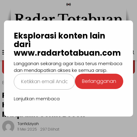
Loncat
ke
konten
Eksplorasi konten lain
dari
Menu
www.radartotabuan.com
www.radartotabuan.com
Mobile
Langganan sekarang agar bisa terus membaca
Dega' Niondon
Selamat Datang d
dan mendapatkan akses ke semua arsip.
Ketikkan
Berlangganan
Beranda
Manado
email
Anda...
Pengobatan Gratis dan Edukasi
Lanjutkan membaca
Herbal Akan Digelar di Masjid Al-
Maqbulin Senin Besok
Tanfidziyah
11 Mei 2025
297 Dilihat