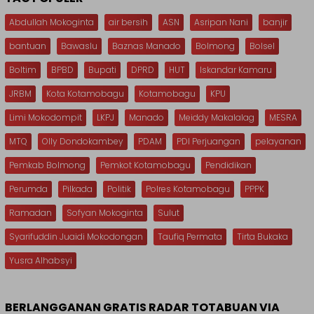
Abdullah Mokoginta
air bersih
ASN
Asripan Nani
banjir
bantuan
Bawaslu
Baznas Manado
Bolmong
Bolsel
Boltim
BPBD
Bupati
DPRD
HUT
Iskandar Kamaru
JRBM
Kota Kotamobagu
Kotamobagu
KPU
Limi Mokodompit
LKPJ
Manado
Meiddy Makalalag
MESRA
MTQ
Olly Dondokambey
PDAM
PDI Perjuangan
pelayanan
Pemkab Bolmong
Pemkot Kotamobagu
Pendidikan
Perumda
Pilkada
Politik
Polres Kotamobagu
PPPK
Ramadan
Sofyan Mokoginta
Sulut
Syarifuddin Juaidi Mokodongan
Taufiq Permata
Tirta Bukaka
Yusra Alhabsyi
BERLANGGANAN GRATIS RADAR TOTABUAN VIA