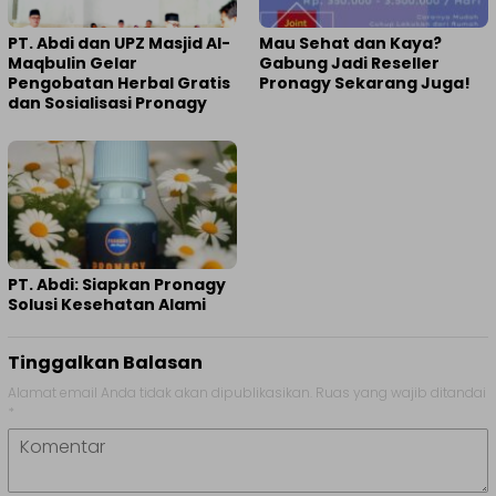
PT. Abdi dan UPZ Masjid Al-
Mau Sehat dan Kaya?
Maqbulin Gelar
Gabung Jadi Reseller
Pengobatan Herbal Gratis
Pronagy Sekarang Juga!
dan Sosialisasi Pronagy
PT. Abdi: Siapkan Pronagy
Solusi Kesehatan Alami
Tinggalkan Balasan
Alamat email Anda tidak akan dipublikasikan.
Ruas yang wajib ditandai
*