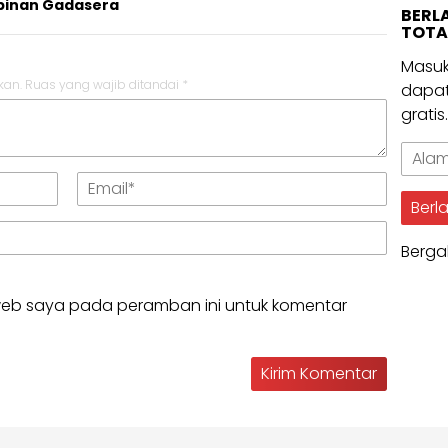
pinan Gadasera
BERL
TOTA
Masuk
kan.
Ruas yang wajib ditandai
*
dapat
gratis
Alama
Email
Berl
Berga
 web saya pada peramban ini untuk komentar