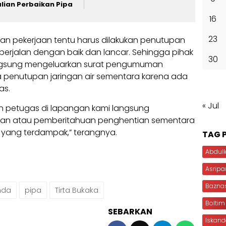
lian Perbaikan Pipa
16
23
an pekerjaan tentu harus dilakukan penutupan
berjalan dengan baik dan lancar. Sehingga pihak
30
gsung mengeluarkan surat pengumuman
penutupan jaringan air sementara karena ada
as.
« Jul
n petugas di lapangan kami langsung
an atau pemberitahuan penghentian sementara
yang terdampak,” terangnya.
TAG 
Abdull
Asripa
Bazna
mda
pipa
Tirta Bukaka
Boltim
SEBARKAN
Iskan