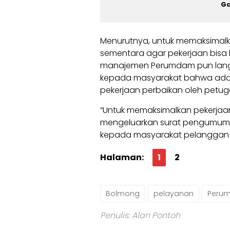
Ga
Menurutnya, untuk memaksimalk
sementara agar pekerjaan bisa 
manajemen Perumdam pun lan
kepada masyarakat bahwa ada 
pekerjaan perbaikan oleh petug
“Untuk memaksimalkan pekerjaa
mengeluarkan surat pengumum
kepada masyarakat pelanggan 
Halaman:
1
2
Bolmong
pelayanan
Peru
Penulis: Alan Pontoh