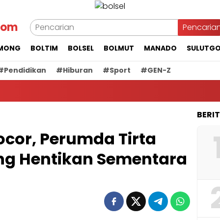
com
Pencaria
MONG
BOLTIM
BOLSEL
BOLMUT
MANADO
SULUTG
#Pendidikan
#Hiburan
#Sport
#GEN-Z
BERI
ocor, Perumda Tirta
g Hentikan Sementara