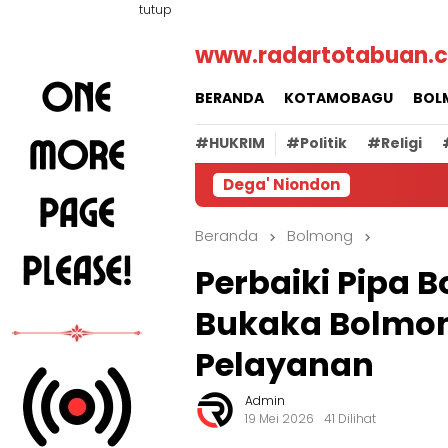
Loncat
tutup
ke
www.radartotabuan.
konten
BERANDA
KOTAMOBAGU
BOL
#HUKRIM
#Politik
#Religi
Dega' Niondon
Beranda
Bolmong
Perbaiki Pipa B
Bukaka Bolmon
Pelayanan
Admin
19 Mei 2026
41 Dilihat