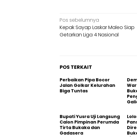
Navigasi
Pos sebelumnya
pos
Kepak Sayap Laskar Maleo Siap
Getarkan Liga 4 Nasional
POS TERKAIT
Perbaikan Pipa Bocor
Dem
Jalan Golkar Kelurahan
War
Biga Tuntas
Buk
Pen
Gali
Bupati Yusra Uji Langsung
Lolo
Calon Pimpinan Perumda
Pan
Tirta Bukaka dan
Dire
Gadasera
Buk