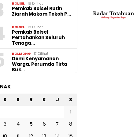
3
BOLSEL
18 Dilihat
Pemkab Bolsel Rutin
Ziarah Makam Tokoh P…
4
BOLSEL
18 Dilihat
Pemkab Bolsel
Pertahankan Seluruh
Tenaga…
5
BOLMONG
17 Dilihat
Demi Kenyamanan
Warga, Perumda Tirta
Buk…
ANAK
S
S
R
K
J
S
1
3
4
5
6
7
8
10
11
12
13
14
15