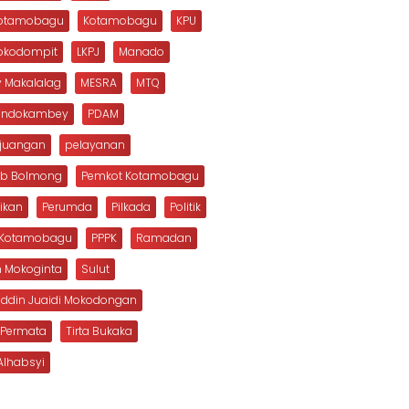
Kotamobagu
Kotamobagu
KPU
Mokodompit
LKPJ
Manado
 Makalalag
MESRA
MTQ
Dondokambey
PDAM
rjuangan
pelayanan
b Bolmong
Pemkot Kotamobagu
ikan
Perumda
Pilkada
Politik
s Kotamobagu
PPPK
Ramadan
n Mokoginta
Sulut
uddin Juaidi Mokodongan
 Permata
Tirta Bukaka
Alhabsyi