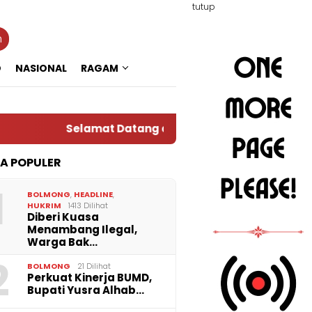
tutup
n
O
NASIONAL
RAGAM
Selamat Datang di Situs Warta RADAR TOTAB
TA POPULER
1
BOLMONG
,
HEADLINE
,
HUKRIM
1413 Dilihat
Diberi Kuasa
Menambang Ilegal,
Warga Bak…
2
BOLMONG
21 Dilihat
Perkuat Kinerja BUMD,
Bupati Yusra Alhab…