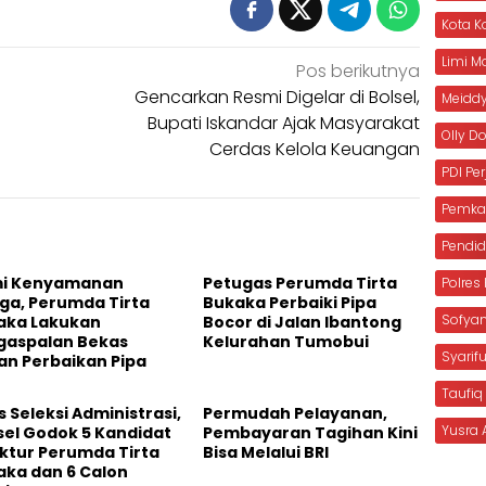
Kota 
Limi 
Pos berikutnya
Gencarkan Resmi Digelar di Bolsel,
Meiddy
Bupati Iskandar Ajak Masyarakat
Olly 
Cerdas Kelola Keuangan
PDI Pe
Pemka
Pendid
i Kenyamanan
Petugas Perumda Tirta
Polre
ga, Perumda Tirta
Bukaka Perbaiki Pipa
Sofya
aka Lakukan
Bocor di Jalan Ibantong
gaspalan Bekas
Kelurahan Tumobui
Syarif
an Perbaikan Pipa
Taufiq
s Seleksi Administrasi,
Permudah Pelayanan,
Yusra 
sel Godok 5 Kandidat
Pembayaran Tagihan Kini
ktur Perumda Tirta
Bisa Melalui BRI
aka dan 6 Calon