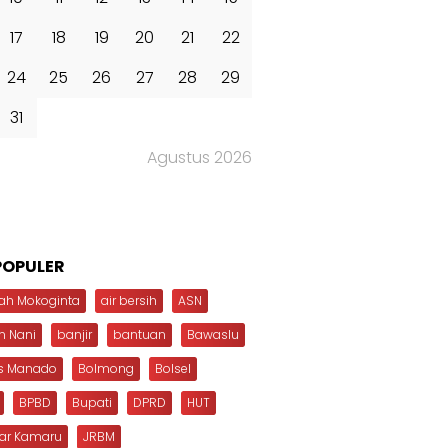
17
18
19
20
21
22
24
25
26
27
28
29
31
Agustus 2026
POPULER
ah Mokoginta
air bersih
ASN
n Nani
banjir
bantuan
Bawaslu
s Manado
Bolmong
Bolsel
BPBD
Bupati
DPRD
HUT
dar Kamaru
JRBM