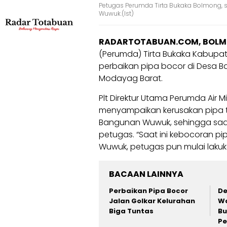
Petugas Perumda Tirta Bukaka Bolmong, 
Wuwuk.(Ist)
RADARTOTABUAN.COM, BOL
(Perumda) Tirta Bukaka Kabup
perbaikan pipa bocor di Desa
Modayag Barat.
Plt Direktur Utama Perumda Air 
menyampaikan kerusakan pipa tr
Bangunan Wuwuk, sehingga saat 
petugas. “Saat ini kebocoran pi
Wuwuk, petugas pun mulai laku
BACAAN LAINNYA
Perbaikan Pipa Bocor
D
Jalan Golkar Kelurahan
Wa
Biga Tuntas
Bu
Pe