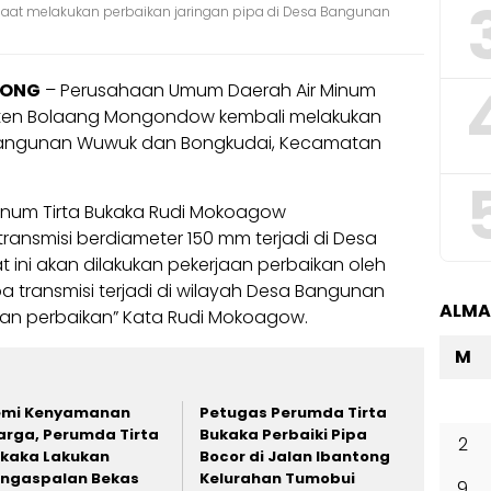
saat melakukan perbaikan jaringan pipa di Desa Bangunan
MONG
– Perusahaan Umum Daerah Air Minum
aten Bolaang Mongondow kembali melakukan
 Bangunan Wuwuk dan Bongkudai, Kecamatan
Minum Tirta Bukaka Rudi Mokoagow
ansmisi berdiameter 150 mm terjadi di Desa
ini akan dilakukan pekerjaan perbaikan oleh
pa transmisi terjadi di wilayah Desa Bangunan
ALM
kan perbaikan” Kata Rudi Mokoagow.
M
emi Kenyamanan
Petugas Perumda Tirta
rga, Perumda Tirta
Bukaka Perbaiki Pipa
2
kaka Lakukan
Bocor di Jalan Ibantong
ngaspalan Bekas
Kelurahan Tumobui
9