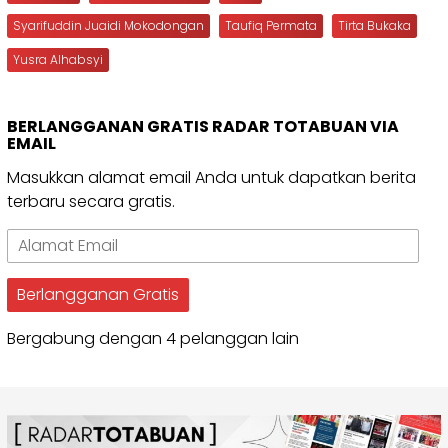
Syarifuddin Juaidi Mokodongan
Taufiq Permata
Tirta Bukaka
Yusra Alhabsyi
BERLANGGANAN GRATIS RADAR TOTABUAN VIA
EMAIL
Masukkan alamat email Anda untuk dapatkan berita
terbaru secara gratis.
Alamat
Email
Berlangganan Gratis
Bergabung dengan 4 pelanggan lain