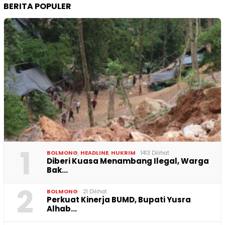
BERITA POPULER
1
BOLMONG
,
HEADLINE
,
HUKRIM
1413 Dilihat
Diberi Kuasa Menambang Ilegal, Warga
Bak…
2
BOLMONG
21 Dilihat
Perkuat Kinerja BUMD, Bupati Yusra
Alhab…