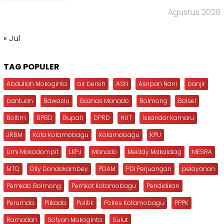
Agustus 2026
« Jul
TAG POPULER
Abdullah Mokoginta
air bersih
ASN
Asripan Nani
banjir
bantuan
Bawaslu
Baznas Manado
Bolmong
Bolsel
Boltim
BPBD
Bupati
DPRD
HUT
Iskandar Kamaru
JRBM
Kota Kotamobagu
Kotamobagu
KPU
Limi Mokodompit
LKPJ
Manado
Meiddy Makalalag
MESRA
MTQ
Olly Dondokambey
PDAM
PDI Perjuangan
pelayanan
Pemkab Bolmong
Pemkot Kotamobagu
Pendidikan
Perumda
Pilkada
Politik
Polres Kotamobagu
PPPK
Ramadan
Sofyan Mokoginta
Sulut