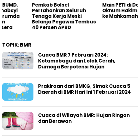
Pemkab Bolsel
Main PETI di Desa Bakan,
Pertahankan Seluruh
Oknum Hakim Dilaporkan
Tenaga Kerja Meski
ke Mahkamah Agung
Belanja Pegawai Tembus
40 Persen APBD
TOPIK:
BMR
Cuaca BMR 7 Februari 2024:
Kotamobagu dan Lolak Cerah,
Dumoga Berpotensi Hujan
Prakiraan dari BMKG, Simak Cuaca 5
Daerah di BMR Hari Ini 1 Februari 2024
Cuaca di Wilayah BMR: Hujan Ringan
dan Berawan