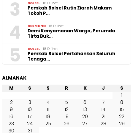
3
BOLSEL
18 Dilihat
Pemkab Bolsel Rutin Ziarah Makam
Tokoh P…
4
BOLMONG
18 Dilihat
Demi Kenyamanan Warga, Perumda
Tirta Buk…
5
BOLSEL
18 Dilihat
Pemkab Bolsel Pertahankan Seluruh
Tenaga…
ALMANAK
M
S
S
R
K
J
S
1
2
3
4
5
6
7
8
9
10
11
12
13
14
15
16
17
18
19
20
21
22
23
24
25
26
27
28
29
30
31