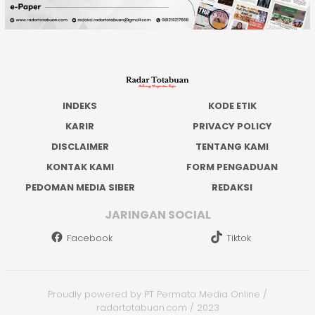
INDEKS
KODE ETIK
KARIR
PRIVACY POLICY
DISCLAIMER
TENTANG KAMI
KONTAK KAMI
FORM PENGADUAN
PEDOMAN MEDIA SIBER
REDAKSI
JARINGAN SOCIAL
Facebook
Tiktok
Proudly powered by PT Permata Media Online /
radartotabuan.com / 2023