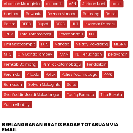
Abdullah Mokoginta
air bersih
ASN
Asripan Nani
banjir
bantuan
Bawaslu
Baznas Manado
Bolmong
Bolsel
Boltim
BPBD
Bupati
DPRD
HUT
Iskandar Kamaru
JRBM
Kota Kotamobagu
Kotamobagu
KPU
Limi Mokodompit
LKPJ
Manado
Meiddy Makalalag
MESRA
MTQ
Olly Dondokambey
PDAM
PDI Perjuangan
pelayanan
Pemkab Bolmong
Pemkot Kotamobagu
Pendidikan
Perumda
Pilkada
Politik
Polres Kotamobagu
PPPK
Ramadan
Sofyan Mokoginta
Sulut
Syarifuddin Juaidi Mokodongan
Taufiq Permata
Tirta Bukaka
Yusra Alhabsyi
BERLANGGANAN GRATIS RADAR TOTABUAN VIA
EMAIL