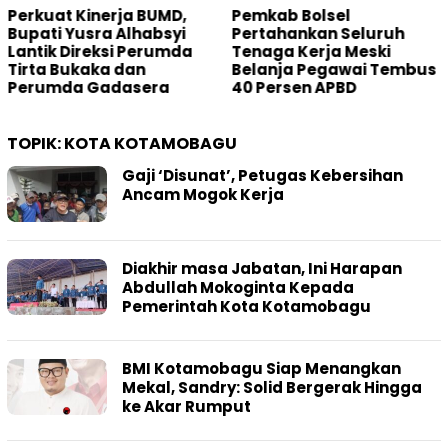
Pemkab Bolsel
Main PETI di Desa Bakan,
Pertahankan Seluruh
Oknum Hakim Dilaporkan
Tenaga Kerja Meski
ke Mahkamah Agung
Belanja Pegawai Tembus
40 Persen APBD
TOPIK:
KOTA KOTAMOBAGU
Gaji ‘Disunat’, Petugas Kebersihan
Ancam Mogok Kerja
Diakhir masa Jabatan, Ini Harapan
Abdullah Mokoginta Kepada
Pemerintah Kota Kotamobagu
BMI Kotamobagu Siap Menangkan
Mekal, Sandry: Solid Bergerak Hingga
ke Akar Rumput