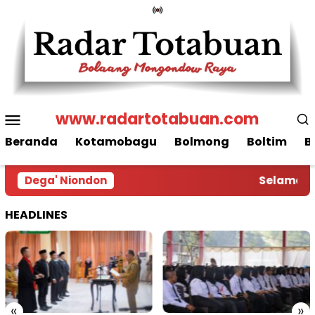
Loncat
ke
konten
Menu
www.radartotabuan.com
Mobile
Beranda
Kotamobagu
Bolmong
Boltim
B
Dega' Niondon
Selamat Da
HEADLINES
«
»