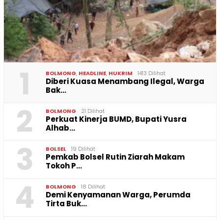
1
BOLMONG
,
HEADLINE
,
HUKRIM
1413 Dilihat
Diberi Kuasa Menambang Ilegal, Warga
Bak…
2
BOLMONG
21 Dilihat
Perkuat Kinerja BUMD, Bupati Yusra
Alhab…
3
BOLSEL
19 Dilihat
Pemkab Bolsel Rutin Ziarah Makam
Tokoh P…
4
BOLMONG
18 Dilihat
Demi Kenyamanan Warga, Perumda
Tirta Buk…