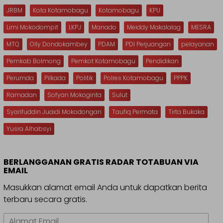
JRBM
Kota Kotamobagu
Kotamobagu
KPU
Limi Mokodompit
LKPJ
Manado
Meiddy Makalalag
MESRA
MTQ
Olly Dondokambey
PDAM
PDI Perjuangan
pelayanan
Pemkab Bolmong
Pemkot Kotamobagu
Pendidikan
Perumda
Pilkada
Politik
Polres Kotamobagu
PPPK
Ramadan
Sofyan Mokoginta
Sulut
Syarifuddin Juaidi Mokodongan
Taufiq Permata
Tirta Bukaka
Yusra Alhabsyi
BERLANGGANAN GRATIS RADAR TOTABUAN VIA
EMAIL
Masukkan alamat email Anda untuk dapatkan berita
terbaru secara gratis.
Alamat