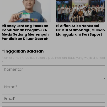
Rifandy Lantong Rasakan
Hi Alfian Arisa Nahkodai
Kemudahan Progam JKN
HIPMI Kotamobagu, Sulhan
Meski Sedang Menempuh
Manggabrani Beri Suport
Pendidikan Diluar Daerah
Tinggalkan Balasan
Alamat email Anda tidak akan dipublikasikan.
Ruas yang wajib ditandai
*