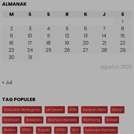
ALMANAK
M
S
S
R
K
J
S
1
2
3
4
5
6
7
8
9
10
11
12
13
14
15
16
17
18
19
20
21
22
23
24
25
26
27
28
29
30
31
Agustus 2026
« Jul
TAG POPULER
Abdullah Mokoginta
air bersih
ASN
Asripan Nani
banjir
bantuan
Bawaslu
Baznas Manado
Bolmong
Bolsel
Boltim
BPBD
Bupati
DPRD
HUT
Iskandar Kamaru