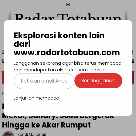
Loncat
ke
konten
Eksplorasi konten lain
dari
Menu
www.radartotabuan.com
www.radartotabuan.com
Mobile
Beranda
Kotamobagu
Bolmong
Boltim
B
Langganan sekarang agar bisa terus membaca
dan mendapatkan akses ke semua arsip.
Ketikkan
Dega' Niondon
Selamat Datang
Berlangganan
email
Anda...
Beranda
Headline
Lanjutkan membaca
BMI Kotamobagu Siap Menangkan
Mekal, Sandry: Solid Bergerak
Hingga ke Akar Rumput
Randi Manangin