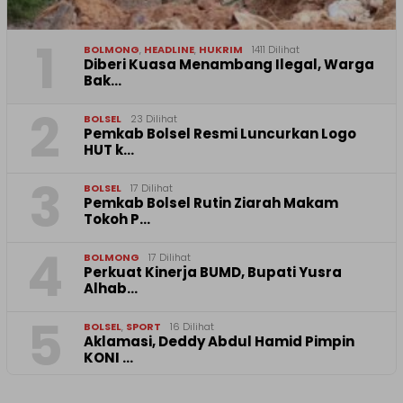
1
BOLMONG
,
HEADLINE
,
HUKRIM
1411 Dilihat
Diberi Kuasa Menambang Ilegal, Warga
Bak…
2
BOLSEL
23 Dilihat
Pemkab Bolsel Resmi Luncurkan Logo
HUT k…
3
BOLSEL
17 Dilihat
Pemkab Bolsel Rutin Ziarah Makam
Tokoh P…
4
BOLMONG
17 Dilihat
Perkuat Kinerja BUMD, Bupati Yusra
Alhab…
5
BOLSEL
,
SPORT
16 Dilihat
Aklamasi, Deddy Abdul Hamid Pimpin
KONI …