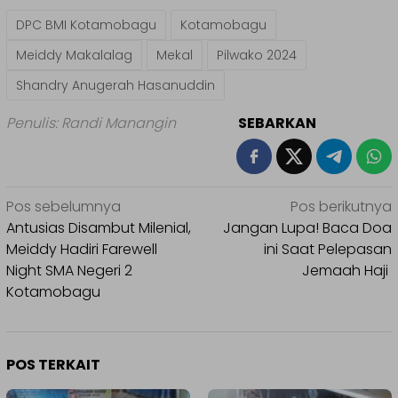
DPC BMI Kotamobagu
Kotamobagu
Meiddy Makalalag
Mekal
Pilwako 2024
Shandry Anugerah Hasanuddin
Penulis: Randi Manangin
SEBARKAN
Navigasi
Pos sebelumnya
Pos berikutnya
pos
Antusias Disambut Milenial,
Jangan Lupa! Baca Doa
Meiddy Hadiri Farewell
ini Saat Pelepasan
Night SMA Negeri 2
Jemaah Haji
Kotamobagu
POS TERKAIT