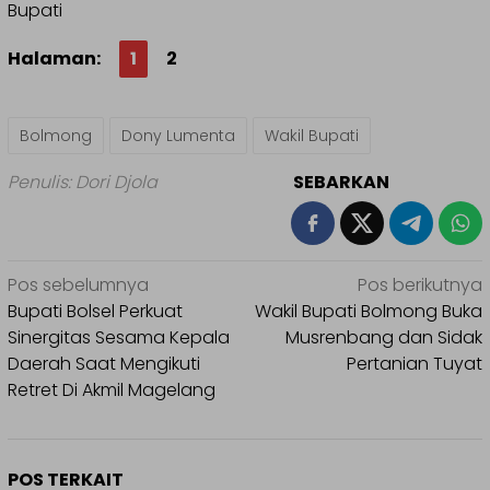
Bupati
Halaman:
1
2
Bolmong
Dony Lumenta
Wakil Bupati
Penulis: Dori Djola
SEBARKAN
Navigasi
Pos sebelumnya
Pos berikutnya
pos
Bupati Bolsel Perkuat
Wakil Bupati Bolmong Buka
Sinergitas Sesama Kepala
Musrenbang dan Sidak
Daerah Saat Mengikuti
Pertanian Tuyat
Retret Di Akmil Magelang
POS TERKAIT