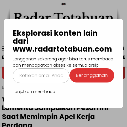
Loncat
ke
konten
Eksplorasi konten lain
dari
Menu
www.radartotabuan.com
www.radartotabuan.com
Mobile
Beranda
Kotamobagu
Bolmong
Boltim
B
Langganan sekarang agar bisa terus membaca
dan mendapatkan akses ke semua arsip.
Ketikkan
Dega' Niondon
Selamat Datang 
Berlangganan
email
Anda...
Beranda
Bolmong
Lanjutkan membaca
Wakil Bupati Bolmong Dony
Lumenta Sampaikan Pesan Ini
Saat Memimpin Apel Kerja
Perdana