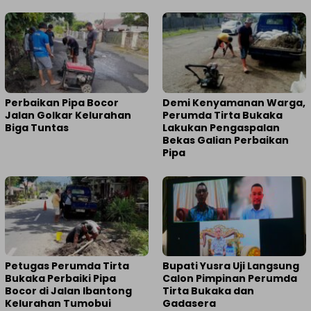
Perbaikan Pipa Bocor
Demi Kenyamanan Warga,
Jalan Golkar Kelurahan
Perumda Tirta Bukaka
Biga Tuntas
Lakukan Pengaspalan
Bekas Galian Perbaikan
Pipa
Petugas Perumda Tirta
Bupati Yusra Uji Langsung
Bukaka Perbaiki Pipa
Calon Pimpinan Perumda
Bocor di Jalan Ibantong
Tirta Bukaka dan
Kelurahan Tumobui
Gadasera