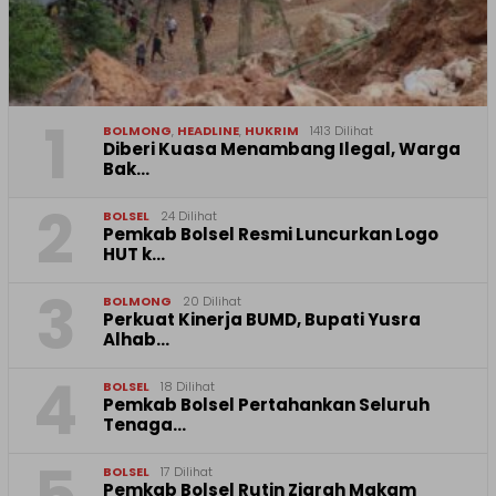
1
BOLMONG
,
HEADLINE
,
HUKRIM
1413 Dilihat
Diberi Kuasa Menambang Ilegal, Warga
Bak…
2
BOLSEL
24 Dilihat
Pemkab Bolsel Resmi Luncurkan Logo
HUT k…
3
BOLMONG
20 Dilihat
Perkuat Kinerja BUMD, Bupati Yusra
Alhab…
4
BOLSEL
18 Dilihat
Pemkab Bolsel Pertahankan Seluruh
Tenaga…
BOLSEL
17 Dilihat
Pemkab Bolsel Rutin Ziarah Makam