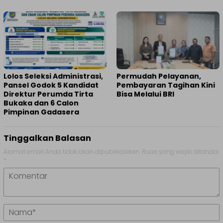
Lolos Seleksi Administrasi,
Permudah Pelayanan,
Pansel Godok 5 Kandidat
Pembayaran Tagihan Kini
Direktur Perumda Tirta
Bisa Melalui BRI
Bukaka dan 6 Calon
Pimpinan Gadasera
Tinggalkan Balasan
Alamat email Anda tidak akan dipublikasikan.
Ruas yang wajib ditandai
*