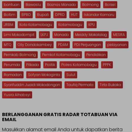
bantuan
Bawaslu
Baznas Manado
Bolmong
Bolsel
Boltim
BPBD
Bupati
DPRD
HUT
Iskandar Kamaru
JRBM
Kota Kotamobagu
Kotamobagu
KPU
Limi Mokodompit
LKPJ
Manado
Meiddy Makalalag
MESRA
MTQ
Olly Dondokambey
PDAM
PDI Perjuangan
pelayanan
Pemkab Bolmong
Pemkot Kotamobagu
Pendidikan
Perumda
Pilkada
Politik
Polres Kotamobagu
PPPK
Ramadan
Sofyan Mokoginta
Sulut
Syarifuddin Juaidi Mokodongan
Taufiq Permata
Tirta Bukaka
Yusra Alhabsyi
BERLANGGANAN GRATIS RADAR TOTABUAN VIA
EMAIL
Masukkan alamat email Anda untuk dapatkan berita