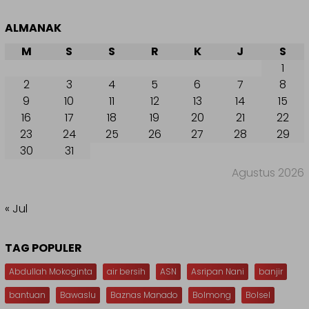
ALMANAK
M
S
S
R
K
J
S
1
2
3
4
5
6
7
8
9
10
11
12
13
14
15
16
17
18
19
20
21
22
23
24
25
26
27
28
29
30
31
Agustus 2026
« Jul
TAG POPULER
Abdullah Mokoginta
air bersih
ASN
Asripan Nani
banjir
bantuan
Bawaslu
Baznas Manado
Bolmong
Bolsel