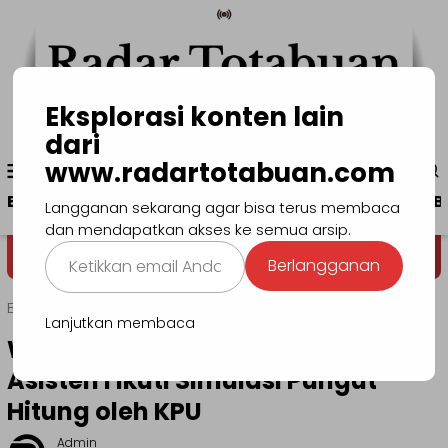
Loncat
ke
konten
Eksplorasi konten lain
dari
Menu
www.radartotabuan.com
www.radartotabuan.com
Mobile
Beranda
Kotamobagu
Bolmong
Boltim
B
Langganan sekarang agar bisa terus membaca
dan mendapatkan akses ke semua arsip.
Ketikkan
Dega' Niondon
Selamat Datang di Situs
Berlangganan
email
Anda...
Beranda
Kotamobagu
Lanjutkan membaca
Wakili Pemkot Kotamobagu,
Asisten I Ikuti Simulasi Pungut
Hitung oleh KPU
Admin