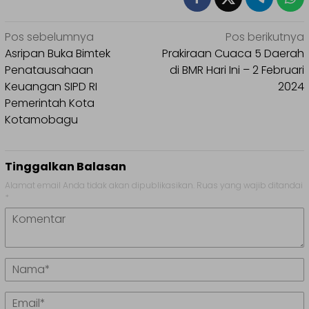
Navigasi
Pos sebelumnya
Pos berikutnya
pos
Asripan Buka Bimtek
Prakiraan Cuaca 5 Daerah
Penatausahaan
di BMR Hari Ini – 2 Februari
Keuangan SIPD RI
2024
Pemerintah Kota
Kotamobagu
Tinggalkan Balasan
Alamat email Anda tidak akan dipublikasikan.
Ruas yang wajib ditandai
*