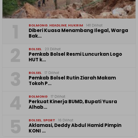
1
BOLMONG
,
HEADLINE
,
HUKRIM
1411 Dilihat
Diberi Kuasa Menambang Ilegal, Warga
Bak…
2
BOLSEL
23 Dilihat
Pemkab Bolsel Resmi Luncurkan Logo
HUT k…
3
BOLSEL
17 Dilihat
Pemkab Bolsel Rutin Ziarah Makam
Tokoh P…
4
BOLMONG
17 Dilihat
Perkuat Kinerja BUMD, Bupati Yusra
Alhab…
5
BOLSEL
,
SPORT
16 Dilihat
Aklamasi, Deddy Abdul Hamid Pimpin
KONI …