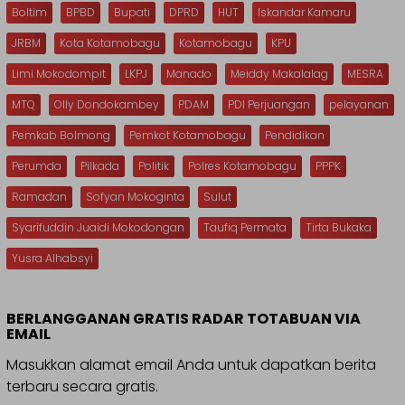
Boltim
BPBD
Bupati
DPRD
HUT
Iskandar Kamaru
JRBM
Kota Kotamobagu
Kotamobagu
KPU
Limi Mokodompit
LKPJ
Manado
Meiddy Makalalag
MESRA
MTQ
Olly Dondokambey
PDAM
PDI Perjuangan
pelayanan
Pemkab Bolmong
Pemkot Kotamobagu
Pendidikan
Perumda
Pilkada
Politik
Polres Kotamobagu
PPPK
Ramadan
Sofyan Mokoginta
Sulut
Syarifuddin Juaidi Mokodongan
Taufiq Permata
Tirta Bukaka
Yusra Alhabsyi
BERLANGGANAN GRATIS RADAR TOTABUAN VIA
EMAIL
Masukkan alamat email Anda untuk dapatkan berita
terbaru secara gratis.