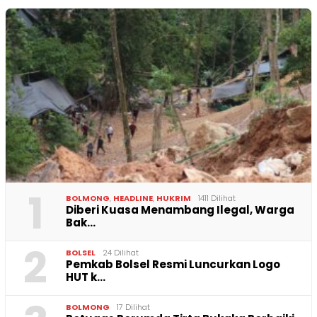
1
BOLMONG
,
HEADLINE
,
HUKRIM
1411 Dilihat
Diberi Kuasa Menambang Ilegal, Warga
Bak…
2
BOLSEL
24 Dilihat
Pemkab Bolsel Resmi Luncurkan Logo
HUT k…
BOLMONG
17 Dilihat