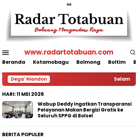
Loncat
ke
konten
Menu
www.radartotabuan.com
Mobile
Beranda
Kotamobagu
Bolmong
Boltim
B
Dega' Niondon
Selamat D
HARI:
11 MEI 2026
Wabup Deddy Ingatkan Transparansi
Pelayanan Makan Bergizi Gratis ke
Seluruh SPPG di Bolsel
BERITA POPULER