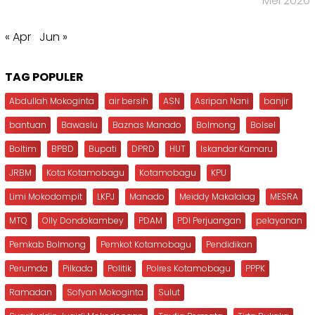
Mei 2026
« Apr
Jun »
TAG POPULER
Abdullah Mokoginta
air bersih
ASN
Asripan Nani
banjir
bantuan
Bawaslu
Baznas Manado
Bolmong
Bolsel
Boltim
BPBD
Bupati
DPRD
HUT
Iskandar Kamaru
JRBM
Kota Kotamobagu
Kotamobagu
KPU
Limi Mokodompit
LKPJ
Manado
Meiddy Makalalag
MESRA
MTQ
Olly Dondokambey
PDAM
PDI Perjuangan
pelayanan
Pemkab Bolmong
Pemkot Kotamobagu
Pendidikan
Perumda
Pilkada
Politik
Polres Kotamobagu
PPPK
Ramadan
Sofyan Mokoginta
Sulut