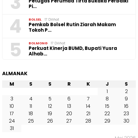
3
Petugas Perumda Tirta Bukaka Perbaiki
Pi…
4
BOLSEL
17 Dilihat
Pemkab Bolsel Rutin Ziarah Makam
Tokoh P…
5
BOLMONG
17 Dilihat
Perkuat Kinerja BUMD, Bupati Yusra
Alhab…
ALMANAK
M
S
S
R
K
J
S
1
2
3
4
5
6
7
8
9
10
11
12
13
14
15
16
17
18
19
20
21
22
23
24
25
26
27
28
29
30
31