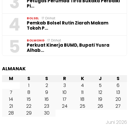
3
Petugas Perumda Tirta Bukaka Perbaiki
Pi…
4
BOLSEL
17 Dilihat
Pemkab Bolsel Rutin Ziarah Makam
Tokoh P…
5
BOLMONG
17 Dilihat
Perkuat Kinerja BUMD, Bupati Yusra
Alhab…
ALMANAK
M
S
S
R
K
J
S
1
2
3
4
5
6
7
8
9
10
11
12
13
14
15
16
17
18
19
20
21
22
23
24
25
26
27
28
29
30
Juni 2026