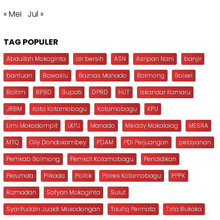
« Mei
Jul »
TAG POPULER
Abdullah Mokoginta
air bersih
ASN
Asripan Nani
banjir
bantuan
Bawaslu
Baznas Manado
Bolmong
Bolsel
Boltim
BPBD
Bupati
DPRD
HUT
Iskandar Kamaru
JRBM
Kota Kotamobagu
Kotamobagu
KPU
Limi Mokodompit
LKPJ
Manado
Meiddy Makalalag
MESRA
MTQ
Olly Dondokambey
PDAM
PDI Perjuangan
pelayanan
Pemkab Bolmong
Pemkot Kotamobagu
Pendidikan
Perumda
Pilkada
Politik
Polres Kotamobagu
PPPK
Ramadan
Sofyan Mokoginta
Sulut
Syarifuddin Juaidi Mokodongan
Taufiq Permata
Tirta Bukaka