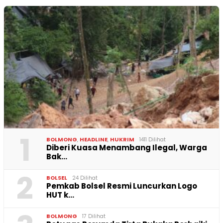
1
BOLMONG
,
HEADLINE
,
HUKRIM
1411 Dilihat
Diberi Kuasa Menambang Ilegal, Warga
Bak…
2
BOLSEL
24 Dilihat
Pemkab Bolsel Resmi Luncurkan Logo
HUT k…
BOLMONG
17 Dilihat