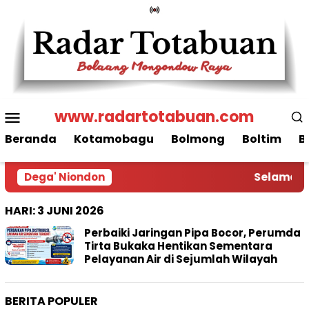
Loncat
ke
konten
Menu
www.radartotabuan.com
Mobile
Beranda
Kotamobagu
Bolmong
Boltim
B
Dega' Niondon
Selamat D
HARI:
3 JUNI 2026
Perbaiki Jaringan Pipa Bocor, Perumda
Tirta Bukaka Hentikan Sementara
Pelayanan Air di Sejumlah Wilayah
BERITA POPULER