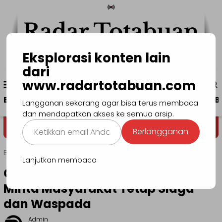
Loncat
ke
konten
Eksplorasi konten lain
dari
Menu
www.radartotabuan.com
www.radartotabuan.com
Mobile
Beranda
Kotamobagu
Bolmong
Boltim
B
Langganan sekarang agar bisa terus membaca
dan mendapatkan akses ke semua arsip.
Ketikkan
Dega' Niondon
Selamat Datang
Berlangganan
email
Anda...
Beranda
Bolmong
Lanjutkan membaca
Cuaca Ekstrim, Bupati Bolmong
Minta Masyarakat Tetap Siaga
dan Waspada
Admin