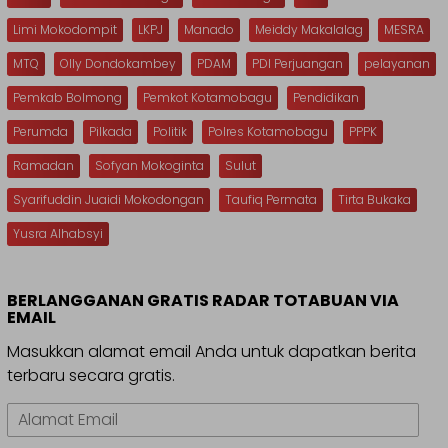
Limi Mokodompit
LKPJ
Manado
Meiddy Makalalag
MESRA
MTQ
Olly Dondokambey
PDAM
PDI Perjuangan
pelayanan
Pemkab Bolmong
Pemkot Kotamobagu
Pendidikan
Perumda
Pilkada
Politik
Polres Kotamobagu
PPPK
Ramadan
Sofyan Mokoginta
Sulut
Syarifuddin Juaidi Mokodongan
Taufiq Permata
Tirta Bukaka
Yusra Alhabsyi
BERLANGGANAN GRATIS RADAR TOTABUAN VIA
EMAIL
Masukkan alamat email Anda untuk dapatkan berita
terbaru secara gratis.
Alamat
Email