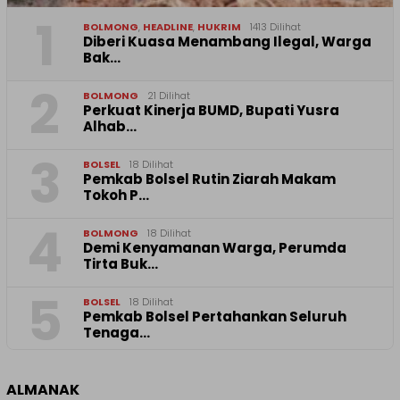
1
BOLMONG
,
HEADLINE
,
HUKRIM
1413 Dilihat
Diberi Kuasa Menambang Ilegal, Warga
Bak…
2
BOLMONG
21 Dilihat
Perkuat Kinerja BUMD, Bupati Yusra
Alhab…
3
BOLSEL
18 Dilihat
Pemkab Bolsel Rutin Ziarah Makam
Tokoh P…
4
BOLMONG
18 Dilihat
Demi Kenyamanan Warga, Perumda
Tirta Buk…
5
BOLSEL
18 Dilihat
Pemkab Bolsel Pertahankan Seluruh
Tenaga…
ALMANAK