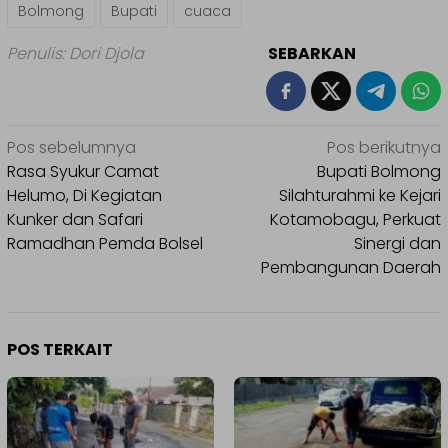
Bolmong
Bupati
cuaca
Penulis: Dori Djola
SEBARKAN
Navigasi
Pos sebelumnya
Pos berikutnya
pos
Rasa Syukur Camat
Bupati Bolmong
Helumo, Di Kegiatan
Silahturahmi ke Kejari
Kunker dan Safari
Kotamobagu, Perkuat
Ramadhan Pemda Bolsel
Sinergi dan
Pembangunan Daerah
POS TERKAIT