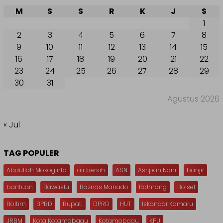
M
S
S
R
K
J
S
1
2
3
4
5
6
7
8
9
10
11
12
13
14
15
16
17
18
19
20
21
22
23
24
25
26
27
28
29
30
31
Agustus 2026
« Jul
TAG POPULER
Abdullah Mokoginta
air bersih
ASN
Asripan Nani
banjir
bantuan
Bawaslu
Baznas Manado
Bolmong
Bolsel
Boltim
BPBD
Bupati
DPRD
HUT
Iskandar Kamaru
JRBM
Kota Kotamobagu
Kotamobagu
KPU