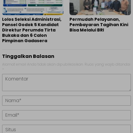
Lolos Seleksi Administrasi,
Permudah Pelayanan,
Pansel Godok 5 Kandidat
Pembayaran Tagihan Kini
Direktur Perumda Tirta
Bisa Melalui BRI
Bukaka dan 6 Calon
Pimpinan Gadasera
Tinggalkan Balasan
Alamat email Anda tidak akan dipublikasikan.
Ruas yang wajib ditandai
*