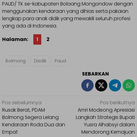
PAUD/ TK se-kabupaten Bolaang Mongondow dengan
menggunakan kendaraan yang dihias serta pakaian
lengkap para anak didik yang mewakili seluruh profesi
yang ada di Indonesia.
Halaman:
1
2
Bolmong
Disdik
Paud
SEBARKAN
Navigasi
Pos sebelumnya
Pos berikutnya
pos
Rusak Berat, PDAM
Amri Modeong Apresiasi
Bolmong Segera Lelang
Langkah Strategis Bupati
Kendaraan Roda Dua dan
Yusra Alhabsyi dalam
Empat
Mendorong Kemajuan