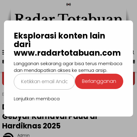
Loncat
ke
konten
Eksplorasi konten lain
dari
Menu
www.radartotabuan.com
www.radartotabuan.com
Mobile
Beranda
Kotamobagu
Bolmong
Boltim
B
Langganan sekarang agar bisa terus membaca
dan mendapatkan akses ke semua arsip.
Ketikkan
Dega' Niondon
Selamat Datang di Situs Wa
Berlangganan
email
Anda...
Beranda
Bolmong
Lanjutkan membaca
Dinas Pendidikan Bolmong Gelar
Gebyar Karnaval Paud di
Hardiknas 2025
Admin