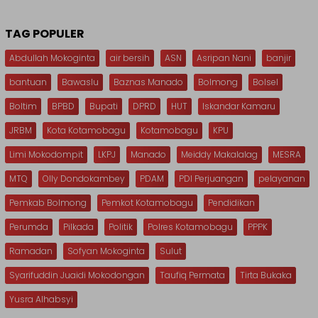
TAG POPULER
Abdullah Mokoginta
air bersih
ASN
Asripan Nani
banjir
bantuan
Bawaslu
Baznas Manado
Bolmong
Bolsel
Boltim
BPBD
Bupati
DPRD
HUT
Iskandar Kamaru
JRBM
Kota Kotamobagu
Kotamobagu
KPU
Limi Mokodompit
LKPJ
Manado
Meiddy Makalalag
MESRA
MTQ
Olly Dondokambey
PDAM
PDI Perjuangan
pelayanan
Pemkab Bolmong
Pemkot Kotamobagu
Pendidikan
Perumda
Pilkada
Politik
Polres Kotamobagu
PPPK
Ramadan
Sofyan Mokoginta
Sulut
Syarifuddin Juaidi Mokodongan
Taufiq Permata
Tirta Bukaka
Yusra Alhabsyi