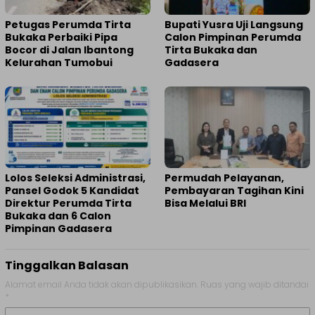
Petugas Perumda Tirta
Bupati Yusra Uji Langsung
Bukaka Perbaiki Pipa
Calon Pimpinan Perumda
Bocor di Jalan Ibantong
Tirta Bukaka dan
Kelurahan Tumobui
Gadasera
Lolos Seleksi Administrasi,
Permudah Pelayanan,
Pansel Godok 5 Kandidat
Pembayaran Tagihan Kini
Direktur Perumda Tirta
Bisa Melalui BRI
Bukaka dan 6 Calon
Pimpinan Gadasera
Tinggalkan Balasan
Alamat email Anda tidak akan dipublikasikan.
Ruas yang wajib ditandai
*