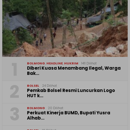
1
BOLMONG
,
HEADLINE
,
HUKRIM
1411 Dilihat
Diberi Kuasa Menambang Ilegal, Warga
Bak…
2
BOLSEL
24 Dilihat
Pemkab Bolsel Resmi Luncurkan Logo
HUT k…
3
BOLMONG
20 Dilihat
Perkuat Kinerja BUMD, Bupati Yusra
Alhab…