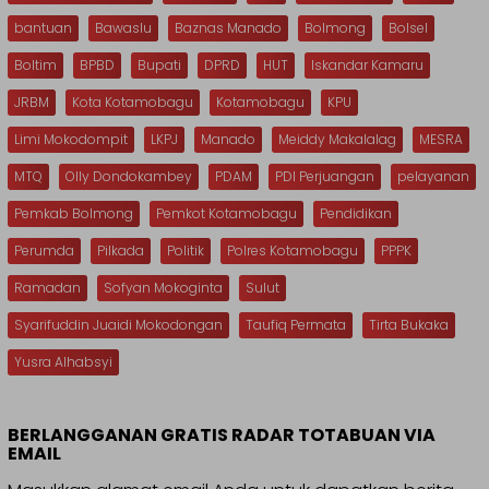
bantuan
Bawaslu
Baznas Manado
Bolmong
Bolsel
Boltim
BPBD
Bupati
DPRD
HUT
Iskandar Kamaru
JRBM
Kota Kotamobagu
Kotamobagu
KPU
Limi Mokodompit
LKPJ
Manado
Meiddy Makalalag
MESRA
MTQ
Olly Dondokambey
PDAM
PDI Perjuangan
pelayanan
Pemkab Bolmong
Pemkot Kotamobagu
Pendidikan
Perumda
Pilkada
Politik
Polres Kotamobagu
PPPK
Ramadan
Sofyan Mokoginta
Sulut
Syarifuddin Juaidi Mokodongan
Taufiq Permata
Tirta Bukaka
Yusra Alhabsyi
BERLANGGANAN GRATIS RADAR TOTABUAN VIA
EMAIL