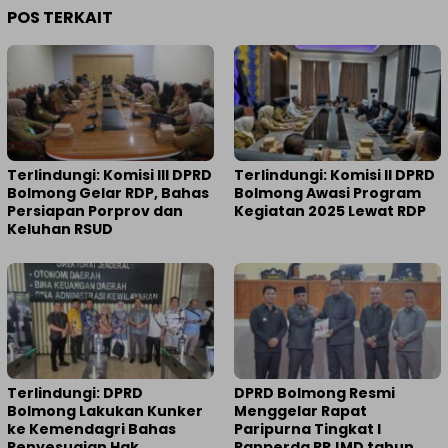
POS TERKAIT
Terlindungi: Komisi III DPRD
Terlindungi: Komisi II DPRD
Bolmong Gelar RDP, Bahas
Bolmong Awasi Program
Persiapan Porprov dan
Kegiatan 2025 Lewat RDP
Keluhan RSUD
Terlindungi: DPRD
DPRD Bolmong Resmi
Bolmong Lakukan Kunker
Menggelar Rapat
ke Kemendagri Bahas
Paripurna Tingkat I
Penyesuaian Hak
Ranperda RPJMD tahun