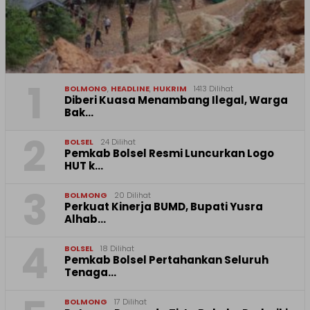
1
BOLMONG
,
HEADLINE
,
HUKRIM
1413 Dilihat
Diberi Kuasa Menambang Ilegal, Warga
Bak…
2
BOLSEL
24 Dilihat
Pemkab Bolsel Resmi Luncurkan Logo
HUT k…
3
BOLMONG
20 Dilihat
Perkuat Kinerja BUMD, Bupati Yusra
Alhab…
4
BOLSEL
18 Dilihat
Pemkab Bolsel Pertahankan Seluruh
Tenaga…
BOLMONG
17 Dilihat