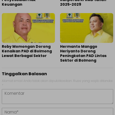
Keuangan
2025-2029
Roby Momongan Dorong
Hermanto Manggo
Kenaikan PAD di Bolmong
Heriyanto Dorong
Lewat Berbagai Sektor
Peningkatan PAD Lintas
Sektor di Bolmong
Tinggalkan Balasan
Alamat email Anda tidak akan dipublikasikan.
Ruas yang wajib ditandai
*