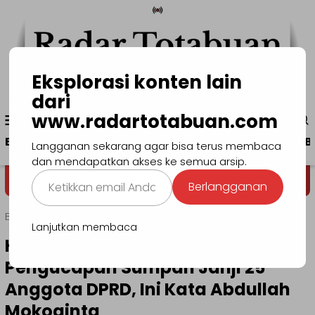
Loncat
ke
konten
Eksplorasi konten lain
dari
Menu
www.radartotabuan.com
www.radartotabuan.com
Mobile
Beranda
Kotamobagu
Bolmong
Boltim
B
Langganan sekarang agar bisa terus membaca
dan mendapatkan akses ke semua arsip.
Ketikkan
Dega' Niondon
Selamat Datan
Berlangganan
email
Anda...
Beranda
Kotamobagu
Lanjutkan membaca
Hadiri Rapat Paripurna
Pengucapan Sumpah Janji 25
Anggota DPRD, Ini Kata Abdullah
Mokoginta