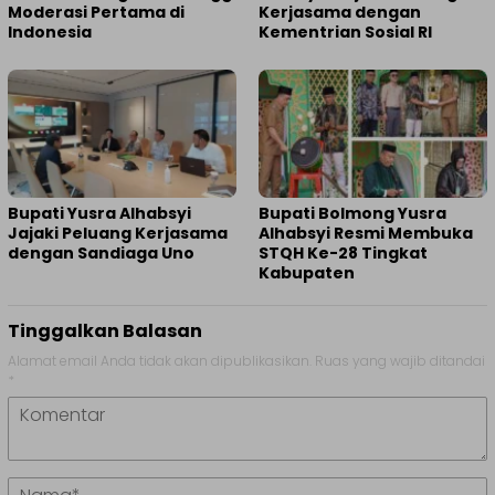
Moderasi Pertama di
Kerjasama dengan
Indonesia
Kementrian Sosial RI
Bupati Yusra Alhabsyi
Bupati Bolmong Yusra
Jajaki Peluang Kerjasama
Alhabsyi Resmi Membuka
dengan Sandiaga Uno
STQH Ke-28 Tingkat
Kabupaten
Tinggalkan Balasan
Alamat email Anda tidak akan dipublikasikan.
Ruas yang wajib ditandai
*