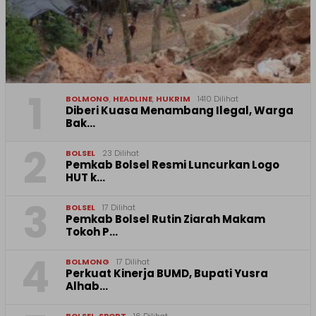
1
BOLMONG
,
HEADLINE
,
HUKRIM
1410 Dilihat
Diberi Kuasa Menambang Ilegal, Warga
Bak…
2
BOLSEL
23 Dilihat
Pemkab Bolsel Resmi Luncurkan Logo
HUT k…
3
BOLSEL
17 Dilihat
Pemkab Bolsel Rutin Ziarah Makam
Tokoh P…
4
BOLMONG
17 Dilihat
Perkuat Kinerja BUMD, Bupati Yusra
Alhab…