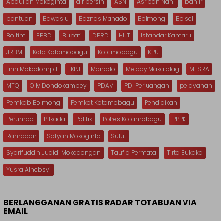
Abdullah Mokoginta
air bersih
ASN
Asripan Nani
banjir
bantuan
Bawaslu
Baznas Manado
Bolmong
Bolsel
Boltim
BPBD
Bupati
DPRD
HUT
Iskandar Kamaru
JRBM
Kota Kotamobagu
Kotamobagu
KPU
Limi Mokodompit
LKPJ
Manado
Meiddy Makalalag
MESRA
MTQ
Olly Dondokambey
PDAM
PDI Perjuangan
pelayanan
Pemkab Bolmong
Pemkot Kotamobagu
Pendidikan
Perumda
Pilkada
Politik
Polres Kotamobagu
PPPK
Ramadan
Sofyan Mokoginta
Sulut
Syarifuddin Juaidi Mokodongan
Taufiq Permata
Tirta Bukaka
Yusra Alhabsyi
BERLANGGANAN GRATIS RADAR TOTABUAN VIA
EMAIL