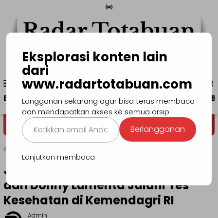
Loncat
ke
konten
Eksplorasi konten lain
dari
Menu
www.radartotabuan.com
www.radartotabuan.com
Mobile
Beranda
Kotamobagu
Bolmong
Boltim
B
Langganan sekarang agar bisa terus membaca
dan mendapatkan akses ke semua arsip.
Ketikkan
Dega' Niondon
Selamat Datan
Berlangganan
email
Anda...
Beranda
Bolmong
Lanjutkan membaca
Jelang Pelantikan, Yusra Alhabsyi
dan Donny Lumenta Jalani Tes
Kesehatan di Kemendagri RI
Admin