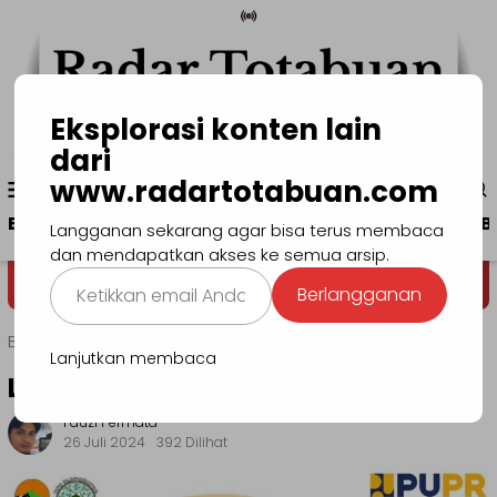
Loncat
ke
konten
Eksplorasi konten lain
dari
Menu
www.radartotabuan.com
www.radartotabuan.com
Mobile
Beranda
Kotamobagu
Bolmong
Boltim
B
Langganan sekarang agar bisa terus membaca
dan mendapatkan akses ke semua arsip.
Ketikkan
Dega' Niondon
Selamat Datan
Berlangganan
email
Anda...
Beranda
Headline
Lanjutkan membaca
Lantun Hikayat di Panggung Puisi
Fauzi Permata
26 Juli 2024
392 Dilihat