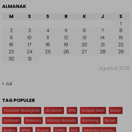
ALMANAK
M
S
S
R
K
J
S
1
2
3
4
5
6
7
8
9
10
11
12
13
14
15
16
17
18
19
20
21
22
23
24
25
26
27
28
29
30
31
Agustus 2026
« Jul
TAG POPULER
Abdullah Mokoginta
air bersih
ASN
Asripan Nani
banjir
bantuan
Bawaslu
Baznas Manado
Bolmong
Bolsel
Boltim
BPBD
Bupati
DPRD
HUT
Iskandar Kamaru