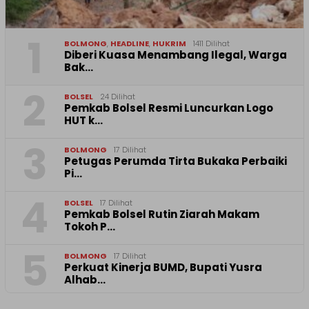
1
BOLMONG
,
HEADLINE
,
HUKRIM
1411 Dilihat
Diberi Kuasa Menambang Ilegal, Warga
Bak…
2
BOLSEL
24 Dilihat
Pemkab Bolsel Resmi Luncurkan Logo
HUT k…
3
BOLMONG
17 Dilihat
Petugas Perumda Tirta Bukaka Perbaiki
Pi…
4
BOLSEL
17 Dilihat
Pemkab Bolsel Rutin Ziarah Makam
Tokoh P…
5
BOLMONG
17 Dilihat
Perkuat Kinerja BUMD, Bupati Yusra
Alhab…