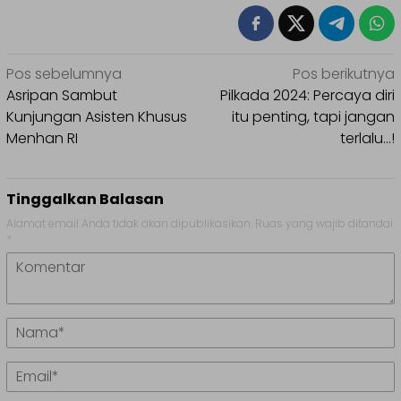
Navigasi
Pos sebelumnya
Pos berikutnya
pos
Asripan Sambut
Pilkada 2024: Percaya diri
Kunjungan Asisten Khusus
itu penting, tapi jangan
Menhan RI
terlalu…!
Tinggalkan Balasan
Alamat email Anda tidak akan dipublikasikan.
Ruas yang wajib ditandai
*