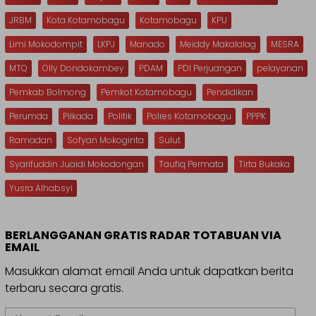
JRBM
Kota Kotamobagu
Kotamobagu
KPU
Limi Mokodompit
LKPJ
Manado
Meiddy Makalalag
MESRA
MTQ
Olly Dondokambey
PDAM
PDI Perjuangan
pelayanan
Pemkab Bolmong
Pemkot Kotamobagu
Pendidikan
Perumda
Pilkada
Politik
Polres Kotamobagu
PPPK
Ramadan
Sofyan Mokoginta
Sulut
Syarifuddin Juaidi Mokodongan
Taufiq Permata
Tirta Bukaka
Yusra Alhabsyi
BERLANGGANAN GRATIS RADAR TOTABUAN VIA
EMAIL
Masukkan alamat email Anda untuk dapatkan berita
terbaru secara gratis.
Alamat