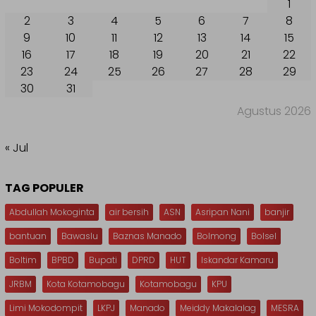
1
2
3
4
5
6
7
8
9
10
11
12
13
14
15
16
17
18
19
20
21
22
23
24
25
26
27
28
29
30
31
Agustus 2026
« Jul
TAG POPULER
Abdullah Mokoginta
air bersih
ASN
Asripan Nani
banjir
bantuan
Bawaslu
Baznas Manado
Bolmong
Bolsel
Boltim
BPBD
Bupati
DPRD
HUT
Iskandar Kamaru
JRBM
Kota Kotamobagu
Kotamobagu
KPU
Limi Mokodompit
LKPJ
Manado
Meiddy Makalalag
MESRA