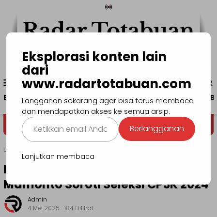
Loncat
ke
konten
Eksplorasi konten lain
dari
Menu
www.radartotabuan.com
www.radartotabuan.com
Mobile
Beranda
Kotamobagu
Bolmong
Boltim
B
Langganan sekarang agar bisa terus membaca
dan mendapatkan akses ke semua arsip.
Ketikkan
Dega' Niondon
Selamat Datang 
Berlangganan
email
Anda...
Beranda
Bolmong
Lanjutkan membaca
Legislator Bolmong Arman
Mamonto Soroti Seleksi CP3K 2024
Admin
4 Mei 2025
184 Dilihat