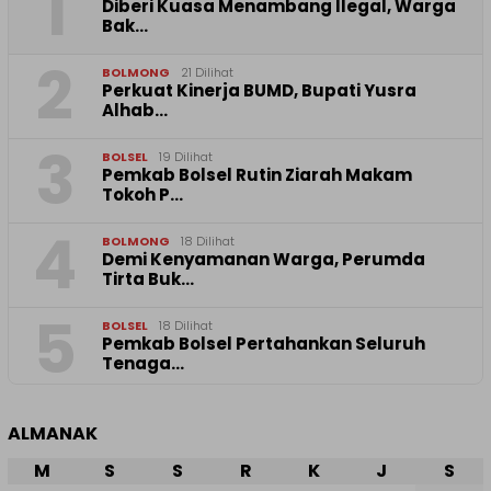
1
Diberi Kuasa Menambang Ilegal, Warga
Bak…
2
BOLMONG
21 Dilihat
Perkuat Kinerja BUMD, Bupati Yusra
Alhab…
3
BOLSEL
19 Dilihat
Pemkab Bolsel Rutin Ziarah Makam
Tokoh P…
4
BOLMONG
18 Dilihat
Demi Kenyamanan Warga, Perumda
Tirta Buk…
5
BOLSEL
18 Dilihat
Pemkab Bolsel Pertahankan Seluruh
Tenaga…
ALMANAK
M
S
S
R
K
J
S