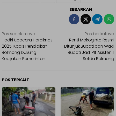
SEBARKAN
Navigasi
Pos sebelumnya
Pos berikutnya
pos
Hadiri Upacara Hardiknas
Renti Mokoginta Resmi
2025, Kadis Pendidikan
Ditunjuk Bupati dan Wakil
Bolmong Dukung
Bupati Jadi Plt Asisten II
Kebijakan Pemerintah
Setda Bolmong
POS TERKAIT