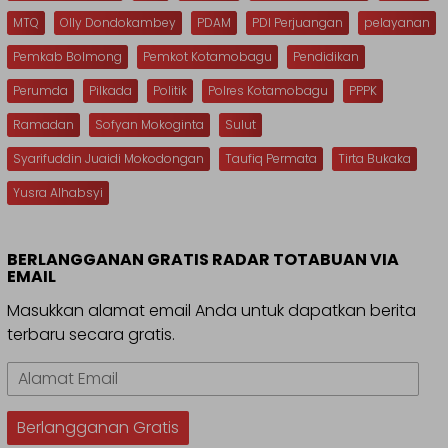
MTQ
Olly Dondokambey
PDAM
PDI Perjuangan
pelayanan
Pemkab Bolmong
Pemkot Kotamobagu
Pendidikan
Perumda
Pilkada
Politik
Polres Kotamobagu
PPPK
Ramadan
Sofyan Mokoginta
Sulut
Syarifuddin Juaidi Mokodongan
Taufiq Permata
Tirta Bukaka
Yusra Alhabsyi
BERLANGGANAN GRATIS RADAR TOTABUAN VIA
EMAIL
Masukkan alamat email Anda untuk dapatkan berita
terbaru secara gratis.
Alamat
Email
Berlangganan Gratis