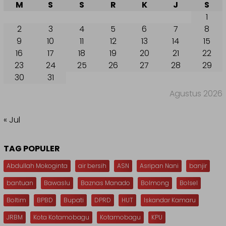
M
S
S
R
K
J
S
1
2
3
4
5
6
7
8
9
10
11
12
13
14
15
16
17
18
19
20
21
22
23
24
25
26
27
28
29
30
31
Agustus 2026
« Jul
TAG POPULER
Abdullah Mokoginta
air bersih
ASN
Asripan Nani
banjir
bantuan
Bawaslu
Baznas Manado
Bolmong
Bolsel
Boltim
BPBD
Bupati
DPRD
HUT
Iskandar Kamaru
JRBM
Kota Kotamobagu
Kotamobagu
KPU