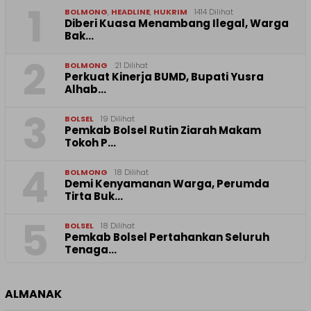
1
BOLMONG
,
HEADLINE
,
HUKRIM
1414 Dilihat
Diberi Kuasa Menambang Ilegal, Warga
Bak…
2
BOLMONG
21 Dilihat
Perkuat Kinerja BUMD, Bupati Yusra
Alhab…
3
BOLSEL
19 Dilihat
Pemkab Bolsel Rutin Ziarah Makam
Tokoh P…
4
BOLMONG
18 Dilihat
Demi Kenyamanan Warga, Perumda
Tirta Buk…
5
BOLSEL
18 Dilihat
Pemkab Bolsel Pertahankan Seluruh
Tenaga…
ALMANAK