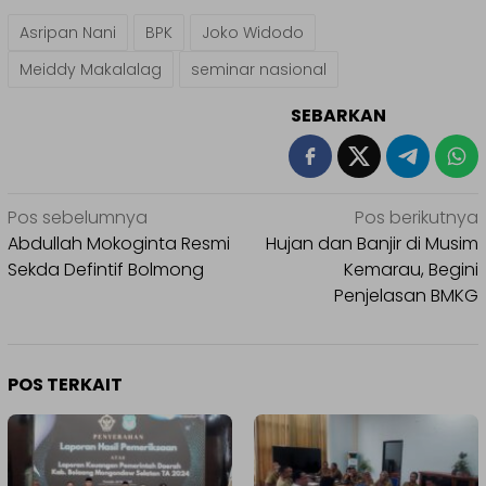
Asripan Nani
BPK
Joko Widodo
Meiddy Makalalag
seminar nasional
SEBARKAN
Navigasi
Pos sebelumnya
Pos berikutnya
pos
Abdullah Mokoginta Resmi
Hujan dan Banjir di Musim
Sekda Defintif Bolmong
Kemarau, Begini
Penjelasan BMKG
POS TERKAIT