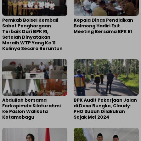
Pemkab Bolsel Kembali
Kepala Dinas Pendidikan
Sabet Penghargaan
Bolmong Hadiri Exit
Terbaik Dari BPK RI,
Meeting Bersama BPK RI
Setelah Dinyatakan
Meraih WTP Yang Ke 11
Kalinya Secara Beruntun
Abdullah bersama
BPK Audit Pekerjaan Jalan
Forkopimda Silaturahmi
di Desa Bungko, Claudy:
ke Paslon Walikota
PHO Sudah Dilakukan
Kotamobagu
Sejak Mei 2024