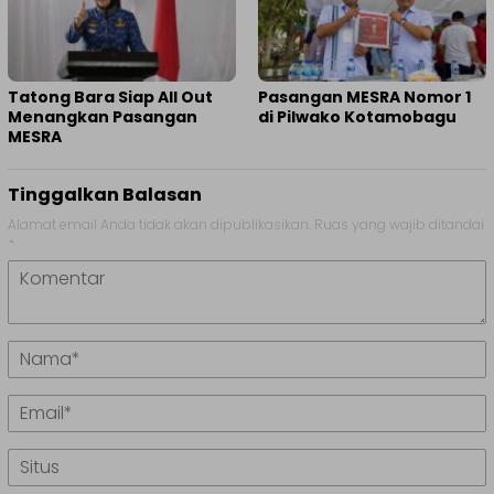
Tatong Bara Siap All Out
Pasangan MESRA Nomor 1
Menangkan Pasangan
di Pilwako Kotamobagu
MESRA
Tinggalkan Balasan
Alamat email Anda tidak akan dipublikasikan.
Ruas yang wajib ditandai
*