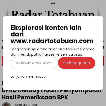
Loncat
ke
konten
Eksplorasi konten lain
dari
Menu
www.radartotabuan.com
www.radartotabuan.com
Mobile
Beranda
Kotamobagu
Bolmong
Boltim
B
Langganan sekarang agar bisa terus membaca
dan mendapatkan akses ke semua arsip.
Ketikkan
Dega' Niondon
Selamat Datang di 
Berlangganan
email
Anda...
Beranda
Kotamobagu
Lanjutkan membaca
Pj Wali Kota Asripan dan Ketua
DPRD Meiddy Hadiri Penyampaian
Hasil Pemeriksaan BPK
Randi Manangin