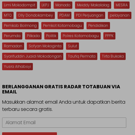
Limi Mokodompit
LKPJ
Manado
Meiddy Makalalag
MESRA
MTQ
Olly Dondokambey
PDAM
PDI Perjuangan
pelayanan
Pemkab Bolmong
Pemkot Kotamobagu
Pendidikan
Perumda
Pilkada
Politik
Polres Kotamobagu
PPPK
Ramadan
Sofyan Mokoginta
Sulut
Syarifuddin Juaidi Mokodongan
Taufiq Permata
Tirta Bukaka
Yusra Alhabsyi
BERLANGGANAN GRATIS RADAR TOTABUAN VIA
EMAIL
Masukkan alamat email Anda untuk dapatkan berita
terbaru secara gratis.
Alamat
Email