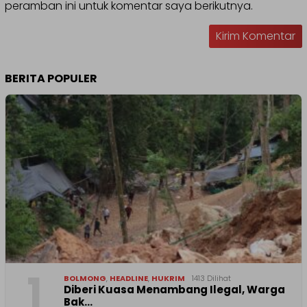
peramban ini untuk komentar saya berikutnya.
BERITA POPULER
1
BOLMONG
,
HEADLINE
,
HUKRIM
1413 Dilihat
Diberi Kuasa Menambang Ilegal, Warga
Bak…