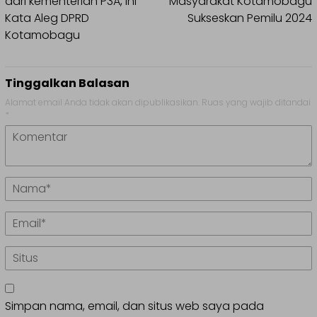
dari kementerian P3A, Ini
Masyarakat Kotamobagu
Kata Aleg DPRD
Sukseskan Pemilu 2024
Kotamobagu
Tinggalkan Balasan
Alamat email Anda tidak akan dipublikasikan.
Ruas yang wajib ditandai
*
Simpan nama, email, dan situs web saya pada