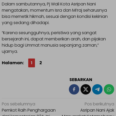
Dalam sambutannya, Pj Wali Kota Asripan Nani
mengatakan, momentum Isra dan Mi’raj seharusnya
bisa memetik hikmah, sesuai dengan kondisi kekinian
yang sedang dihadapi.
“Karena sesungguhnya, peristiwa yang sangat
bersejarah ini, dapat memberikan arah, dan pijakan
hidup bagi Ummat manusia sepanjang zaman,”
ujarnya.
Halaman:
1
2
SEBARKAN
Navigasi
Pos sebelumnya
Pos berikutnya
pos
Pemkot Raih Penghargaan
Asripan Nani Ajak