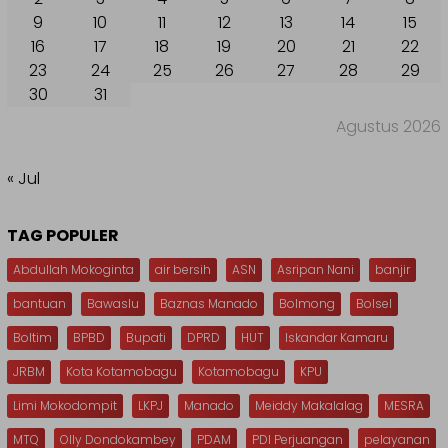
9
10
11
12
13
14
15
16
17
18
19
20
21
22
23
24
25
26
27
28
29
30
31
Agustus 2026
« Jul
TAG POPULER
Abdullah Mokoginta
air bersih
ASN
Asripan Nani
banjir
bantuan
Bawaslu
Baznas Manado
Bolmong
Bolsel
Boltim
BPBD
Bupati
DPRD
HUT
Iskandar Kamaru
JRBM
Kota Kotamobagu
Kotamobagu
KPU
Limi Mokodompit
LKPJ
Manado
Meiddy Makalalag
MESRA
MTQ
Olly Dondokambey
PDAM
PDI Perjuangan
pelayanan