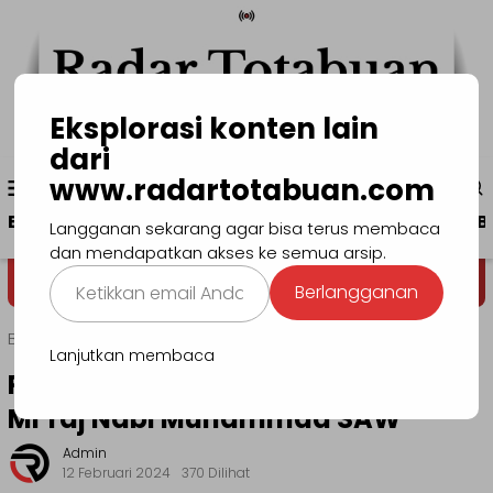
Loncat
ke
konten
Eksplorasi konten lain
dari
Menu
www.radartotabuan.com
www.radartotabuan.com
Mobile
Beranda
Kotamobagu
Bolmong
Boltim
B
Langganan sekarang agar bisa terus membaca
dan mendapatkan akses ke semua arsip.
Ketikkan
Dega' Niondon
Selamat Datang di
Berlangganan
email
Anda...
Beranda
Kotamobagu
Lanjutkan membaca
Pj Wali Kota Hadiri Peringatan Isra
Mi’raj Nabi Muhammad SAW
Admin
12 Februari 2024
370 Dilihat