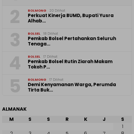
2
BOLMONG
20 Dilihat
Perkuat Kinerja BUMD, Bupati Yusra
Alhab…
3
BOLSEL
18 Dilihat
Pemkab Bolsel Pertahankan Seluruh
Tenaga…
4
BOLSEL
17 Dilihat
Pemkab Bolsel Rutin Ziarah Makam
Tokoh P…
5
BOLMONG
17 Dilihat
Demi Kenyamanan Warga, Perumda
Tirta Buk…
ALMANAK
M
S
S
R
K
J
S
1
2
3
4
5
6
7
8