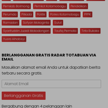
Pemkab Bolmong
Pemkot Kotamobagu
Pendidikan
Perumda
Pilkada
Politik
Polres Kotamobagu
PPPK
Ramadan
Sofyan Mokoginta
Sulut
Syarifuddin Juaidi Mokodongan
Taufiq Permata
Tirta Bukaka
Yusra Alhabsyi
BERLANGGANAN GRATIS RADAR TOTABUAN VIA
EMAIL
Masukkan alamat email Anda untuk dapatkan berita
terbaru secara gratis.
Alamat
Email
Berlangganan Gratis
Bergabung dengan 4 pelanggan lain